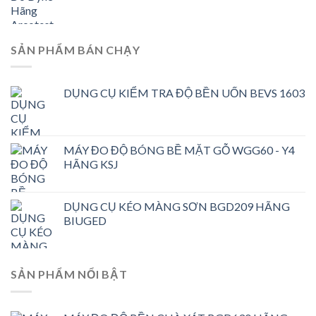
SẢN PHẨM BÁN CHẠY
DỤNG CỤ KIỂM TRA ĐỘ BỀN UỐN BEVS 1603
MÁY ĐO ĐỘ BÓNG BỀ MẶT GỖ WGG60 - Y4
HÃNG KSJ
DỤNG CỤ KÉO MÀNG SƠN BGD209 HÃNG
BIUGED
SẢN PHẨM NỔI BẬT