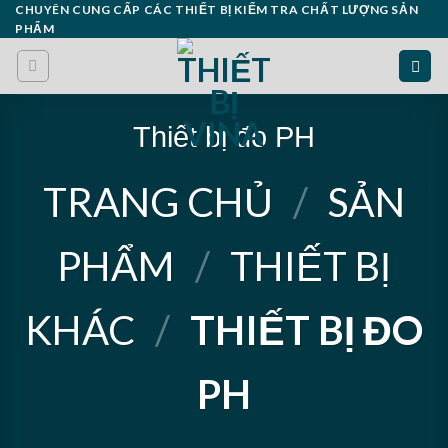
Skip
CHUYÊN CUNG CẤP CÁC THIẾT BỊ KIỂM TRA CHẤT LƯỢNG SẢN
PHẨM
to
content
Thiết bị đo PH
TRANG CHỦ
/
SẢN
PHẨM
/
THIẾT BỊ
KHÁC
/
THIẾT BỊ ĐO
PH