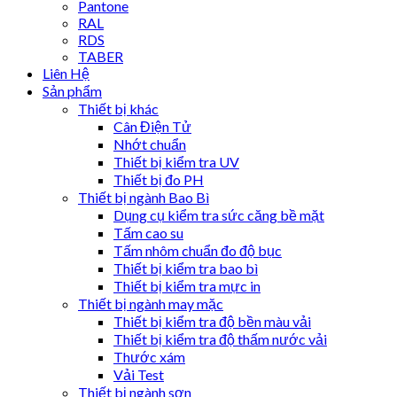
Pantone
RAL
RDS
TABER
Liên Hệ
Sản phẩm
Thiết bị khác
Cân Điện Tử
Nhớt chuẩn
Thiết bị kiểm tra UV
Thiết bị đo PH
Thiết bị ngành Bao Bì
Dụng cụ kiểm tra sức căng bề mặt
Tấm cao su
Tấm nhôm chuẩn đo độ bục
Thiết bị kiểm tra bao bì
Thiết bị kiểm tra mực in
Thiết bị ngành may mặc
Thiết bị kiểm tra độ bền màu vải
Thiết bị kiểm tra độ thấm nước vải
Thước xám
Vải Test
Thiết bị ngành sơn