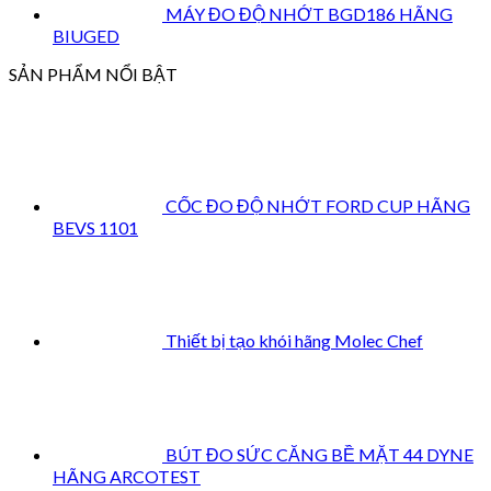
MÁY ĐO ĐỘ NHỚT BGD186 HÃNG
BIUGED
SẢN PHẨM NỔI BẬT
CỐC ĐO ĐỘ NHỚT FORD CUP HÃNG
BEVS 1101
Thiết bị tạo khói hãng Molec Chef
BÚT ĐO SỨC CĂNG BỀ MẶT 44 DYNE
HÃNG ARCOTEST