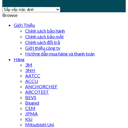
Browse
Giới Thiệu
Chính sách bảo hành
Chính sách bảo mật
Chính sách đổi trả
Giới thiệu công ty
Hướng dẫn mua hàng và thanh toán
Hãng
3M
3NH
AATCC
ACCU
ANCHORCHEF
ARCOTEST
BEVS
Biuged
CEM
JPMA
KSJ
Mitsubishi Uni