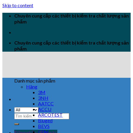
Skip to content
Chuyên cung cấp các thiết bị kiểm tra chất lượng sản
phẩm
Chuyên cung cấp các thiết bị kiểm tra chất lượng sản
phẩm
Danh mục sản phẩm
Hãng
3M
3NH
AATCC
ACCU
ARCOTEST
Biuged
BEVS
CEM
Đăng nhập / Đăng ký