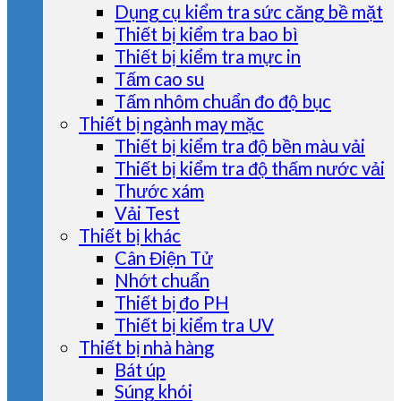
Dụng cụ kiểm tra sức căng bề mặt
Thiết bị kiểm tra bao bì
Thiết bị kiểm tra mực in
Tấm cao su
Tấm nhôm chuẩn đo độ bục
Thiết bị ngành may mặc
Thiết bị kiểm tra độ bền màu vải
Thiết bị kiểm tra độ thấm nước vải
Thước xám
Vải Test
Thiết bị khác
Cân Điện Tử
Nhớt chuẩn
Thiết bị đo PH
Thiết bị kiểm tra UV
Thiết bị nhà hàng
Bát úp
Súng khói