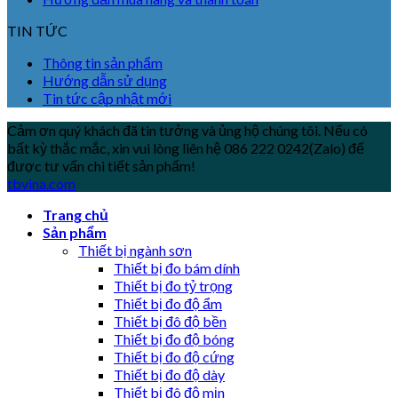
TIN TỨC
Thông tin sản phẩm
Hướng dẫn sử dụng
Tin tức cập nhật mới
Cảm ơn quý khách đã tin tưởng và ủng hộ chúng tôi. Nếu có
bất kỳ thắc mắc, xin vui lòng liên hệ 086 222 0242(Zalo) để
được tư vấn chi tiết sản phẩm!
tbvina.com
Trang chủ
Sản phẩm
Thiết bị ngành sơn
Thiết bị đo bám dính
Thiết bị đo tỷ trọng
Thiết bị đo độ ẩm
Thiết bị đô độ bền
Thiết bị đo độ bóng
Thiết bị đo độ cứng
Thiết bị đo độ dày
Thiết bị đô độ mịn