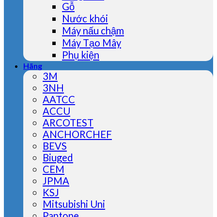
Gỗ
Nước khói
Máy nấu chậm
Máy Tạo Mây
Phụ kiện
Hãng
3M
3NH
AATCC
ACCU
ARCOTEST
ANCHORCHEF
BEVS
Biuged
CEM
JPMA
KSJ
Mitsubishi Uni
Pantone