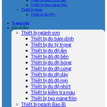
Thiết bị tạo màng film
Thiết bị khác
Thiết bị đo PH
Trang chủ
Sản phẩm
Thiết bị ngành sơn
Thiết bị đo bám dính
Thiết bị đo tỷ trọng
Thiết bị đo độ ẩm
Thiết bị đô độ bền
Thiết bị đo độ bóng
Thiết bị đo độ cứng
Thiết bị đo độ dày
Thiết bị đô độ mịn
Thiết bị đo độ nhớt
Thiết bị kiểm tra màu
Thiết bị tạo màng film
Thiết bị ngành Bao Bì