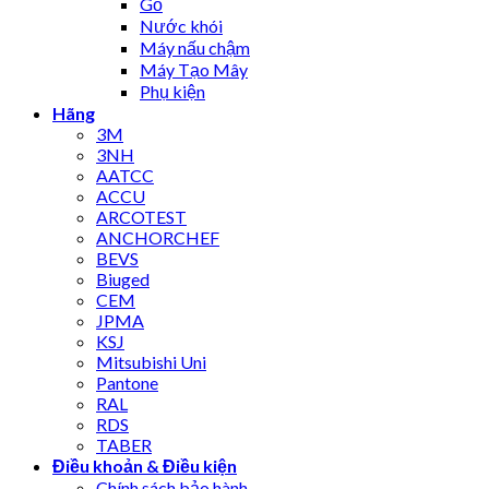
Gỗ
Nước khói
Máy nấu chậm
Máy Tạo Mây
Phụ kiện
Hãng
3M
3NH
AATCC
ACCU
ARCOTEST
ANCHORCHEF
BEVS
Biuged
CEM
JPMA
KSJ
Mitsubishi Uni
Pantone
RAL
RDS
TABER
Điều khoản & Điều kiện
Chính sách bảo hành