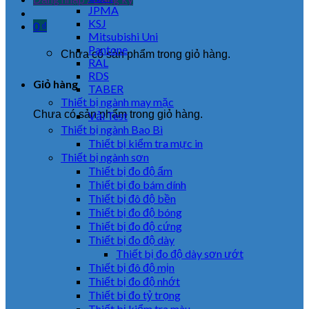
JPMA
KSJ
0
₫
Mitsubishi Uni
Pantone
Chưa có sản phẩm trong giỏ hàng.
RAL
RDS
Giỏ hàng
TABER
Thiết bị ngành may mặc
Chưa có sản phẩm trong giỏ hàng.
Vải Test
Thiết bị ngành Bao Bì
Thiết bị kiểm tra mực in
Thiết bị ngành sơn
Thiết bị đo độ ẩm
Thiết bị đo bám dính
Thiết bị đô độ bền
Thiết bị đo độ bóng
Thiết bị đo độ cứng
Thiết bị đo độ dày
Thiết bị đo độ dày sơn ướt
Thiết bị đô độ mịn
Thiết bị đo độ nhớt
Thiết bị đo tỷ trọng
Thiết bị kiểm tra màu