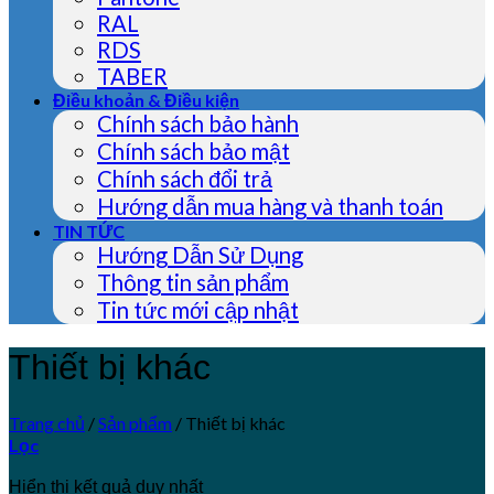
RAL
RDS
TABER
Điều khoản & Điều kiện
Chính sách bảo hành
Chính sách bảo mật
Chính sách đổi trả
Hướng dẫn mua hàng và thanh toán
TIN TỨC
Hướng Dẫn Sử Dụng
Thông tin sản phẩm
Tin tức mới cập nhật
Thiết bị khác
Trang chủ
/
Sản phẩm
/
Thiết bị khác
Lọc
Hiển thị kết quả duy nhất