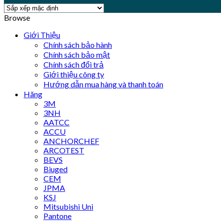
Browse
Giới Thiệu
Chính sách bảo hành
Chính sách bảo mật
Chính sách đổi trả
Giới thiệu công ty
Hướng dẫn mua hàng và thanh toán
Hãng
3M
3NH
AATCC
ACCU
ANCHORCHEF
ARCOTEST
BEVS
Biuged
CEM
JPMA
KSJ
Mitsubishi Uni
Pantone