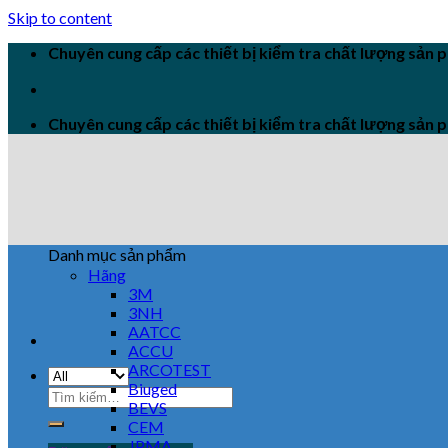
Skip to content
Chuyên cung cấp các thiết bị kiểm tra chất lượng sản
Chuyên cung cấp các thiết bị kiểm tra chất lượng sản
Danh mục sản phẩm
Hãng
3M
3NH
AATCC
ACCU
ARCOTEST
Biuged
BEVS
CEM
JPMA