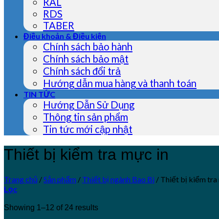
RAL
RDS
TABER
Điều khoản & Điều kiện
Chính sách bảo hành
Chính sách bảo mật
Chính sách đổi trả
Hướng dẫn mua hàng và thanh toán
TIN TỨC
Hướng Dẫn Sử Dụng
Thông tin sản phẩm
Tin tức mới cập nhật
Thiết bị kiểm tra mực in
Trang chủ
/
Sản phẩm
/
Thiết bị ngành Bao Bì
/
Thiết bị kiểm tra
Lọc
Showing 1–12 of 24 results