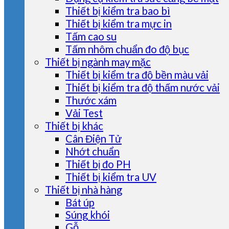
Thiết bị kiểm tra bao bì
Thiết bị kiểm tra mực in
Tấm cao su
Tấm nhôm chuẩn đo độ bục
Thiết bị ngành may mặc
Thiết bị kiểm tra độ bền màu vải
Thiết bị kiểm tra độ thấm nước vải
Thước xám
Vải Test
Thiết bị khác
Cân Điện Tử
Nhớt chuẩn
Thiết bị đo PH
Thiết bị kiểm tra UV
Thiết bị nhà hàng
Bát úp
Súng khói
Gỗ