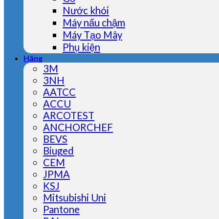
Nước khói
Máy nấu chậm
Máy Tạo Mây
Phụ kiện
Hãng
3M
3NH
AATCC
ACCU
ARCOTEST
ANCHORCHEF
BEVS
Biuged
CEM
JPMA
KSJ
Mitsubishi Uni
Pantone