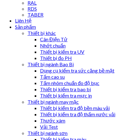
RAL
RDS
TABER
Liên Hệ
Sản phẩm
Thiết bị khác
Cân Điện Tử
Nhớt chuẩn
Thiết bị kiểm tra UV
Thiết bị đo PH
Thiết bị ngành Bao Bì
Dụng cụ kiểm tra sức căng bề mặt
Tấm cao su
Tấm nhôm chuẩn đo độ bục
Thiết bị kiểm tra bao bì
Thiết bị kiểm tra mực in
Thiết bị ngành may mặc
Thiết bị kiểm tra độ bền màu vải
Thiết bị kiểm tra độ thấm nước vải
Thước xám
Vải Test
Thiết bị ngành sơn
Thiết bị kiểm tra màu