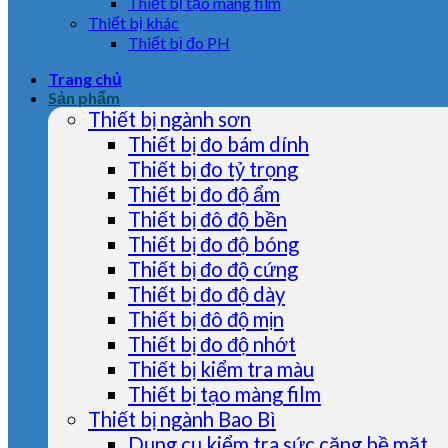
Thiết bị tạo màng film
Thiết bị khác
Thiết bị đo PH
Trang chủ
Sản phẩm
Thiết bị ngành sơn
Thiết bị đo bám dính
Thiết bị đo tỷ trọng
Thiết bị đo độ ẩm
Thiết bị đô độ bền
Thiết bị đo độ bóng
Thiết bị đo độ cứng
Thiết bị đo độ dày
Thiết bị đô độ mịn
Thiết bị đo độ nhớt
Thiết bị kiểm tra màu
Thiết bị tạo màng film
Thiết bị ngành Bao Bì
Dụng cụ kiểm tra sức căng bề mặt