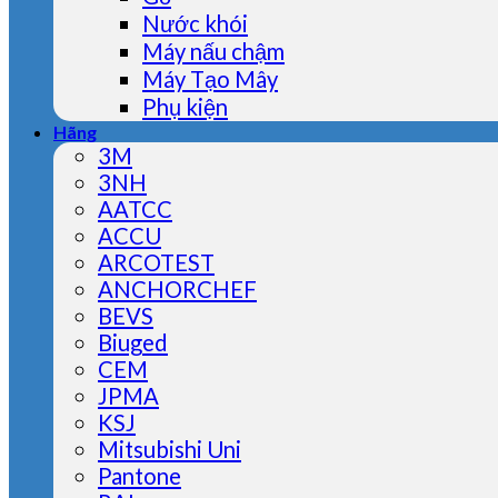
Nước khói
Máy nấu chậm
Máy Tạo Mây
Phụ kiện
Hãng
3M
3NH
AATCC
ACCU
ARCOTEST
ANCHORCHEF
BEVS
Biuged
CEM
JPMA
KSJ
Mitsubishi Uni
Pantone