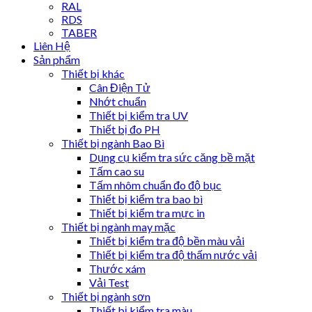
RAL
RDS
TABER
Liên Hệ
Sản phẩm
Thiết bị khác
Cân Điện Tử
Nhớt chuẩn
Thiết bị kiểm tra UV
Thiết bị đo PH
Thiết bị ngành Bao Bì
Dụng cụ kiểm tra sức căng bề mặt
Tấm cao su
Tấm nhôm chuẩn đo độ bục
Thiết bị kiểm tra bao bì
Thiết bị kiểm tra mực in
Thiết bị ngành may mặc
Thiết bị kiểm tra độ bền màu vải
Thiết bị kiểm tra độ thấm nước vải
Thước xám
Vải Test
Thiết bị ngành sơn
Thiết bị kiểm tra màu