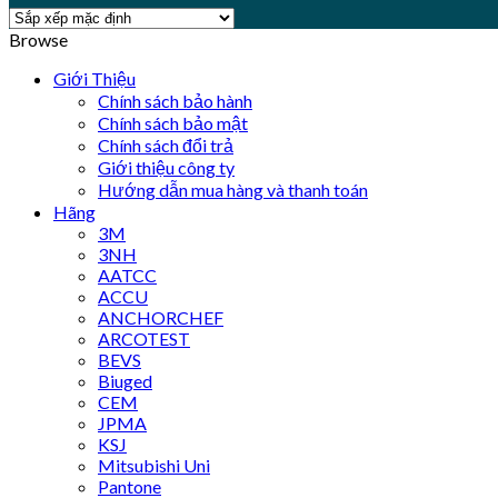
Browse
Giới Thiệu
Chính sách bảo hành
Chính sách bảo mật
Chính sách đổi trả
Giới thiệu công ty
Hướng dẫn mua hàng và thanh toán
Hãng
3M
3NH
AATCC
ACCU
ANCHORCHEF
ARCOTEST
BEVS
Biuged
CEM
JPMA
KSJ
Mitsubishi Uni
Pantone