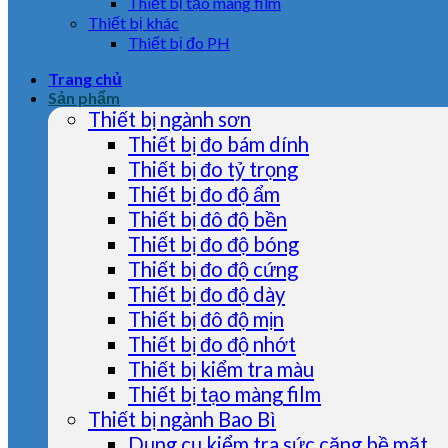
Thiết bị tạo màng film
Thiết bị khác
Thiết bị đo PH
Trang chủ
Sản phẩm
Thiết bị ngành sơn
Thiết bị đo bám dính
Thiết bị đo tỷ trọng
Thiết bị đo độ ẩm
Thiết bị đô độ bền
Thiết bị đo độ bóng
Thiết bị đo độ cứng
Thiết bị đo độ dày
Thiết bị đô độ mịn
Thiết bị đo độ nhớt
Thiết bị kiểm tra màu
Thiết bị tạo màng film
Thiết bị ngành Bao Bì
Dụng cụ kiểm tra sức căng bề mặt