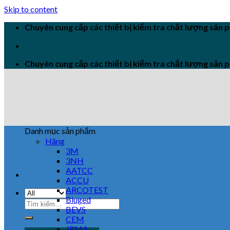
Skip to content
Chuyên cung cấp các thiết bị kiểm tra chất lượng sản
Chuyên cung cấp các thiết bị kiểm tra chất lượng sản
Danh mục sản phẩm
Hãng
3M
3NH
AATCC
ACCU
ARCOTEST
Biuged
BEVS
CEM
JPMA