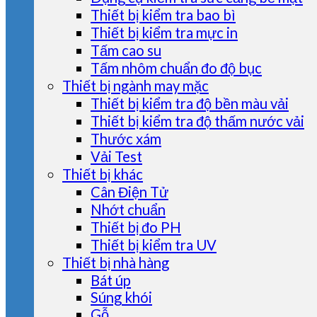
Thiết bị kiểm tra bao bì
Thiết bị kiểm tra mực in
Tấm cao su
Tấm nhôm chuẩn đo độ bục
Thiết bị ngành may mặc
Thiết bị kiểm tra độ bền màu vải
Thiết bị kiểm tra độ thấm nước vải
Thước xám
Vải Test
Thiết bị khác
Cân Điện Tử
Nhớt chuẩn
Thiết bị đo PH
Thiết bị kiểm tra UV
Thiết bị nhà hàng
Bát úp
Súng khói
Gỗ