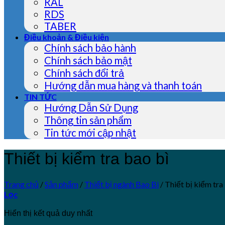
RAL
RDS
TABER
Điều khoản & Điều kiện
Chính sách bảo hành
Chính sách bảo mật
Chính sách đổi trả
Hướng dẫn mua hàng và thanh toán
TIN TỨC
Hướng Dẫn Sử Dụng
Thông tin sản phẩm
Tin tức mới cập nhật
Thiết bị kiểm tra bao bì
Trang chủ
/
Sản phẩm
/
Thiết bị ngành Bao Bì
/
Thiết bị kiểm tra
Lọc
Hiển thị kết quả duy nhất