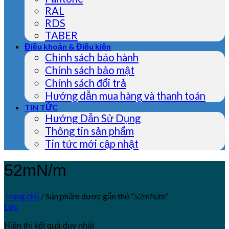
RAL
RDS
TABER
Điều khoản & Điều kiện
Chính sách bảo hành
Chính sách bảo mật
Chính sách đổi trả
Hướng dẫn mua hàng và thanh toán
TIN TỨC
Hướng Dẫn Sử Dụng
Thông tin sản phẩm
Tin tức mới cập nhật
52mN/m
Trang chủ
/
Sản phẩm được gắn thẻ “52mN/m”
Lọc
Hiển thị kết quả duy nhất