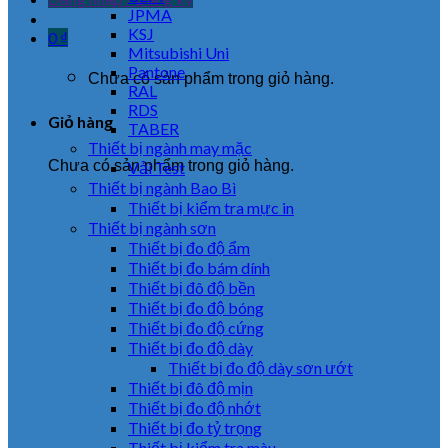
JPMA
KSJ
0
₫
Mitsubishi Uni
Pantone
Chưa có sản phẩm trong giỏ hàng.
RAL
RDS
Giỏ hàng
TABER
Thiết bị ngành may mặc
Chưa có sản phẩm trong giỏ hàng.
Vải Test
Thiết bị ngành Bao Bì
Thiết bị kiểm tra mực in
Thiết bị ngành sơn
Thiết bị đo độ ẩm
Thiết bị đo bám dính
Thiết bị đô độ bền
Thiết bị đo độ bóng
Thiết bị đo độ cứng
Thiết bị đo độ dày
Thiết bị đo độ dày sơn ướt
Thiết bị đô độ mịn
Thiết bị đo độ nhớt
Thiết bị đo tỷ trọng
Thiết bị kiểm tra màu