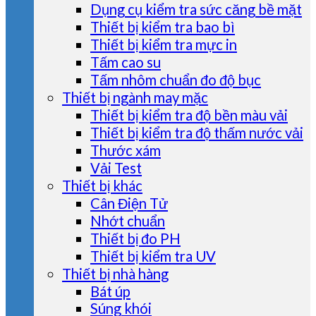
Dụng cụ kiểm tra sức căng bề mặt
Thiết bị kiểm tra bao bì
Thiết bị kiểm tra mực in
Tấm cao su
Tấm nhôm chuẩn đo độ bục
Thiết bị ngành may mặc
Thiết bị kiểm tra độ bền màu vải
Thiết bị kiểm tra độ thấm nước vải
Thước xám
Vải Test
Thiết bị khác
Cân Điện Tử
Nhớt chuẩn
Thiết bị đo PH
Thiết bị kiểm tra UV
Thiết bị nhà hàng
Bát úp
Súng khói