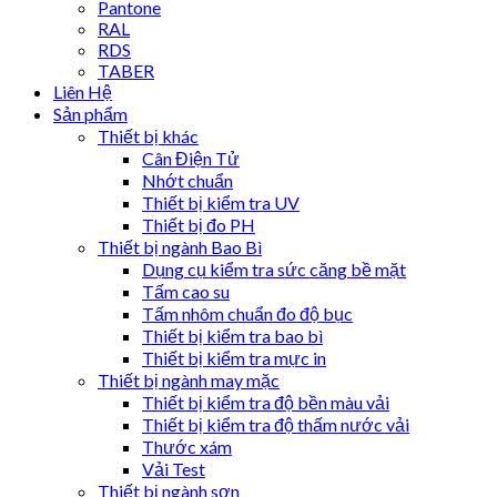
Pantone
RAL
RDS
TABER
Liên Hệ
Sản phẩm
Thiết bị khác
Cân Điện Tử
Nhớt chuẩn
Thiết bị kiểm tra UV
Thiết bị đo PH
Thiết bị ngành Bao Bì
Dụng cụ kiểm tra sức căng bề mặt
Tấm cao su
Tấm nhôm chuẩn đo độ bục
Thiết bị kiểm tra bao bì
Thiết bị kiểm tra mực in
Thiết bị ngành may mặc
Thiết bị kiểm tra độ bền màu vải
Thiết bị kiểm tra độ thấm nước vải
Thước xám
Vải Test
Thiết bị ngành sơn