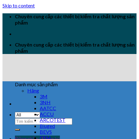
Skip to content
Chuyên cung cấp các thiết bị kiểm tra chất lượng sản
phẩm
Chuyên cung cấp các thiết bị kiểm tra chất lượng sản
phẩm
Danh mục sản phẩm
Hãng
3M
3NH
AATCC
ACCU
ARCOTEST
Biuged
BEVS
CEM
Đăng nhập / Đăng ký