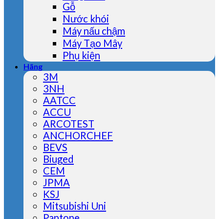
Gỗ
Nước khói
Máy nấu chậm
Máy Tạo Mây
Phụ kiện
Hãng
3M
3NH
AATCC
ACCU
ARCOTEST
ANCHORCHEF
BEVS
Biuged
CEM
JPMA
KSJ
Mitsubishi Uni
Pantone