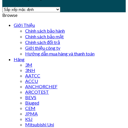
Browse
Giới Thiệu
Chính sách bảo hành
Chính sách bảo mật
Chính sách đổi trả
Giới thiệu công ty
Hướng dẫn mua hàng và thanh toán
Hãng
3M
3NH
AATCC
ACCU
ANCHORCHEF
ARCOTEST
BEVS
Biuged
CEM
JPMA
KSJ
Mitsubishi Uni