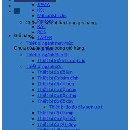
JPMA
KSJ
0
₫
Mitsubishi Uni
Pantone
Chưa có sản phẩm trong giỏ hàng.
RAL
RDS
Giỏ hàng
TABER
Thiết bị ngành may mặc
Chưa có sản phẩm trong giỏ hàng.
Vải Test
Thiết bị ngành Bao Bì
Thiết bị kiểm tra mực in
Thiết bị ngành sơn
Thiết bị đo độ ẩm
Thiết bị đo bám dính
Thiết bị đô độ bền
Thiết bị đo độ bóng
Thiết bị đo độ cứng
Thiết bị đo độ dày
Thiết bị đo độ dày sơn ướt
Thiết bị đô độ mịn
Thiết bị đo độ nhớt
Thiết bị đo tỷ trọng
Thiết bị kiểm tra màu