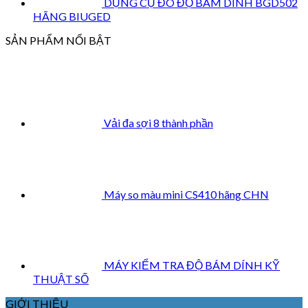
DỤNG CỤ ĐO ĐỘ BÁM DÍNH BGD502
HÃNG BIUGED
SẢN PHẨM NỔI BẬT
Vải đa sợi 8 thành phần
Máy so màu mini CS410 hãng CHN
MÁY KIỂM TRA ĐỘ BÁM DÍNH KỸ
THUẬT SỐ
GIỚI THIỆU