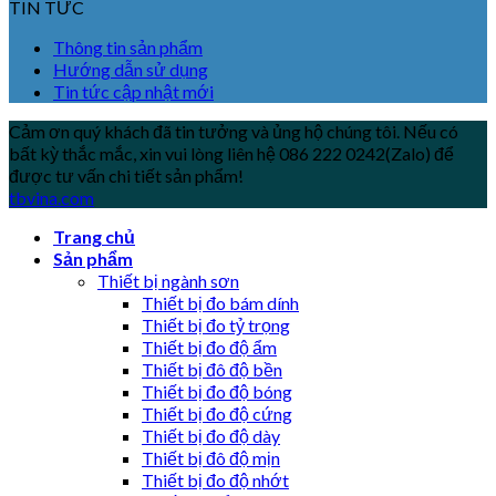
TIN TỨC
Thông tin sản phẩm
Hướng dẫn sử dụng
Tin tức cập nhật mới
Cảm ơn quý khách đã tin tưởng và ủng hộ chúng tôi. Nếu có
bất kỳ thắc mắc, xin vui lòng liên hệ 086 222 0242(Zalo) để
được tư vấn chi tiết sản phẩm!
tbvina.com
Trang chủ
Sản phẩm
Thiết bị ngành sơn
Thiết bị đo bám dính
Thiết bị đo tỷ trọng
Thiết bị đo độ ẩm
Thiết bị đô độ bền
Thiết bị đo độ bóng
Thiết bị đo độ cứng
Thiết bị đo độ dày
Thiết bị đô độ mịn
Thiết bị đo độ nhớt