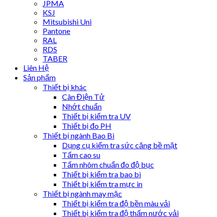
JPMA
KSJ
Mitsubishi Uni
Pantone
RAL
RDS
TABER
Liên Hệ
Sản phẩm
Thiết bị khác
Cân Điện Tử
Nhớt chuẩn
Thiết bị kiểm tra UV
Thiết bị đo PH
Thiết bị ngành Bao Bì
Dụng cụ kiểm tra sức căng bề mặt
Tấm cao su
Tấm nhôm chuẩn đo độ bục
Thiết bị kiểm tra bao bì
Thiết bị kiểm tra mực in
Thiết bị ngành may mặc
Thiết bị kiểm tra độ bền màu vải
Thiết bị kiểm tra độ thấm nước vải