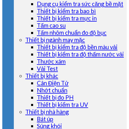
Dụng cụ kiểm tra sức căng bề mặt
Thiết bị kiểm tra bao bì
Thiết bị kiểm tra mực in
Tấm cao su
Tấm nhôm chuẩn đo độ bục
Thiết bị ngành may mặc
Thiết bị kiểm tra độ bền màu vải
Thiết bị kiểm tra độ thấm nước vải
Thước xám
Vải Test
Thiết bị khác
Cân Điện Tử
Nhớt chuẩn
Thiết bị đo PH
Thiết bị kiểm tra UV
Thiết bị nhà hàng
Bát úp
Súng khói