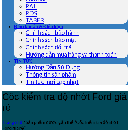
RAL
RDS
TABER
Điều khoản & Điều kiện
Chính sách bảo hành
Chính sách bảo mật
Chính sách đổi trả
Hướng dẫn mua hàng và thanh toán
TIN TỨC
Hướng Dẫn Sử Dụng
Thông tin sản phẩm
Tin tức mới cập nhật
Cốc kiểm tra độ nhớt Ford giá
rẻ
Trang chủ
/
Sản phẩm được gắn thẻ “Cốc kiểm tra độ nhớt
Ford giá rẻ”