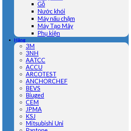
Gỗ
Nước khói
Máy nấu chậm
Máy Tạo Mây
Phụ kiện
Hãng
3M
3NH
AATCC
ACCU
ARCOTEST
ANCHORCHEF
BEVS
Biuged
CEM
JPMA
KSJ
Mitsubishi Uni
Pantone