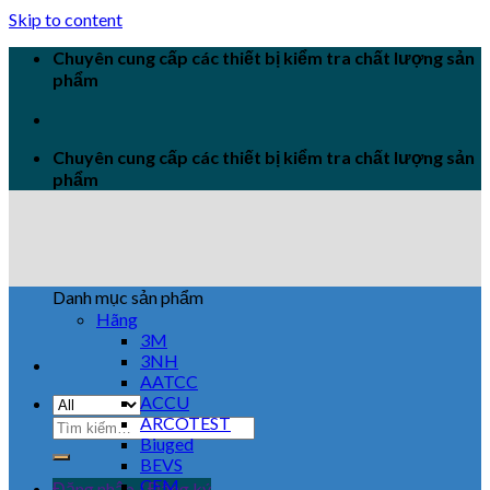
Skip to content
Chuyên cung cấp các thiết bị kiểm tra chất lượng sản
phẩm
Chuyên cung cấp các thiết bị kiểm tra chất lượng sản
phẩm
Danh mục sản phẩm
Hãng
3M
3NH
AATCC
ACCU
ARCOTEST
Biuged
BEVS
CEM
Đăng nhập / Đăng ký