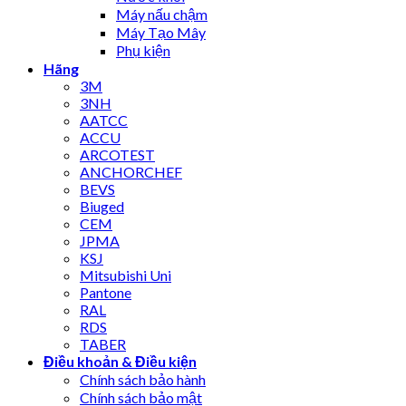
Máy nấu chậm
Máy Tạo Mây
Phụ kiện
Hãng
3M
3NH
AATCC
ACCU
ARCOTEST
ANCHORCHEF
BEVS
Biuged
CEM
JPMA
KSJ
Mitsubishi Uni
Pantone
RAL
RDS
TABER
Điều khoản & Điều kiện
Chính sách bảo hành
Chính sách bảo mật