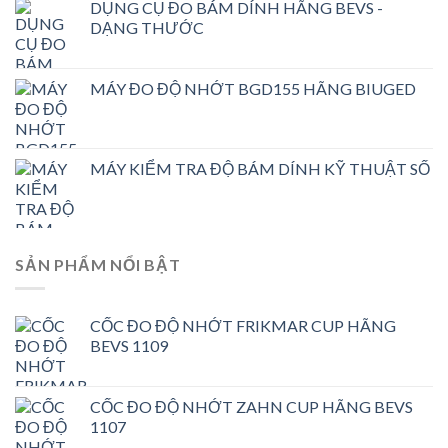
DỤNG CỤ ĐO BÁM DÍNH HÃNG BEVS -
DẠNG THƯỚC
MÁY ĐO ĐỘ NHỚT BGD155 HÃNG BIUGED
MÁY KIỂM TRA ĐỘ BÁM DÍNH KỸ THUẬT SỐ
SẢN PHẨM NỔI BẬT
CỐC ĐO ĐỘ NHỚT FRIKMAR CUP HÃNG
BEVS 1109
CỐC ĐO ĐỘ NHỚT ZAHN CUP HÃNG BEVS
1107