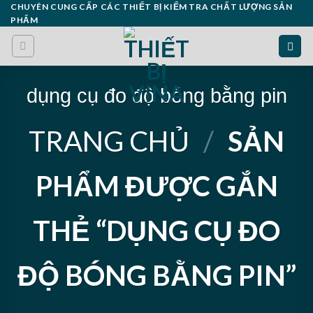
Skip
CHUYÊN CUNG CẤP CÁC THIẾT BỊ KIỂM TRA CHẤT LƯỢNG SẢN
PHẨM
to
content
dụng cụ đo độ bóng bằng pin
TRANG CHỦ
/
SẢN
PHẨM ĐƯỢC GẮN
THẺ “DỤNG CỤ ĐO
ĐỘ BÓNG BẰNG PIN”