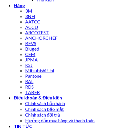
Hãng
3M
3NH
AATCC
ACCU
ARCOTEST
ANCHORCHEF
BEVS
Biuged
CEM
JPMA
KSJ
Mitsubishi Uni
Pantone
RAL
RDS
TABER
Điều khoản & Điều kiện
Chính sách bảo hành
Chính sách bảo mật
Chính sách đổi trả
Hướng dẫn mua hàng và thanh toán
TIN TỨC