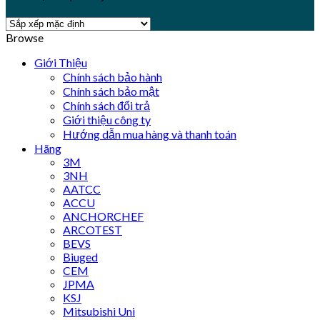
Browse
Giới Thiệu
Chính sách bảo hành
Chính sách bảo mật
Chính sách đổi trả
Giới thiệu công ty
Hướng dẫn mua hàng và thanh toán
Hãng
3M
3NH
AATCC
ACCU
ANCHORCHEF
ARCOTEST
BEVS
Biuged
CEM
JPMA
KSJ
Mitsubishi Uni