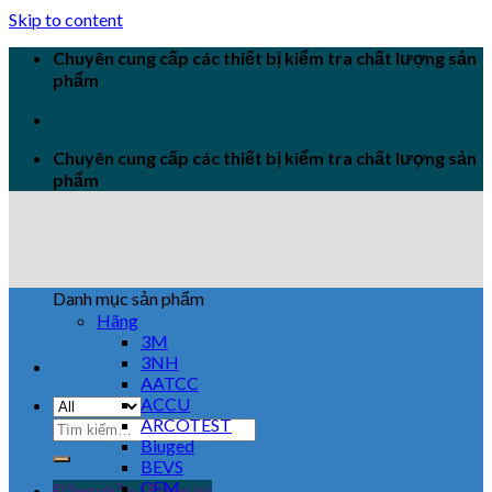
Skip to content
Chuyên cung cấp các thiết bị kiểm tra chất lượng sản
phẩm
Chuyên cung cấp các thiết bị kiểm tra chất lượng sản
phẩm
Danh mục sản phẩm
Hãng
3M
3NH
AATCC
ACCU
ARCOTEST
Biuged
BEVS
CEM
Đăng nhập / Đăng ký