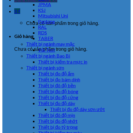
JPMA
KSJ
0
₫
Mitsubishi Uni
Pantone
Chưa có sản phẩm trong giỏ hàng.
RAL
RDS
Giỏ hàng
TABER
Thiết bị ngành may mặc
Chưa có sản phẩm trong giỏ hàng.
Vải Test
Thiết bị ngành Bao Bì
Thiết bị kiểm tra mực in
Thiết bị ngành sơn
Thiết bị đo độ ẩm
Thiết bị đo bám dính
Thiết bị đô độ bền
Thiết bị đo độ bóng
Thiết bị đo độ cứng
Thiết bị đo độ dày
Thiết bị đo độ dày sơn ướt
Thiết bị đô độ mịn
Thiết bị đo độ nhớt
Thiết bị đo tỷ trọng
Thiết bị kiểm tra màu