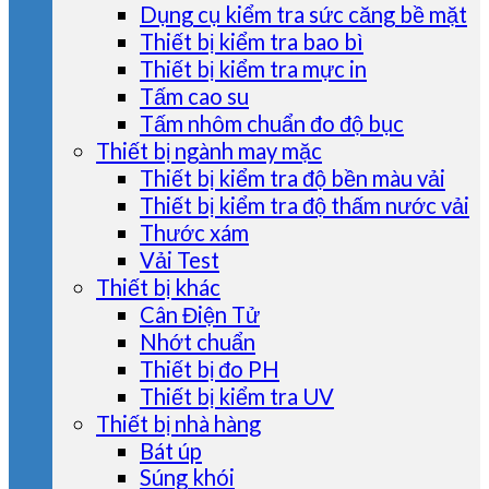
Dụng cụ kiểm tra sức căng bề mặt
Thiết bị kiểm tra bao bì
Thiết bị kiểm tra mực in
Tấm cao su
Tấm nhôm chuẩn đo độ bục
Thiết bị ngành may mặc
Thiết bị kiểm tra độ bền màu vải
Thiết bị kiểm tra độ thấm nước vải
Thước xám
Vải Test
Thiết bị khác
Cân Điện Tử
Nhớt chuẩn
Thiết bị đo PH
Thiết bị kiểm tra UV
Thiết bị nhà hàng
Bát úp
Súng khói