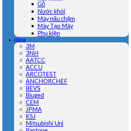
Gỗ
Nước khói
Máy nấu chậm
Máy Tạo Mây
Phụ kiện
Hãng
3M
3NH
AATCC
ACCU
ARCOTEST
ANCHORCHEF
BEVS
Biuged
CEM
JPMA
KSJ
Mitsubishi Uni
Pantone