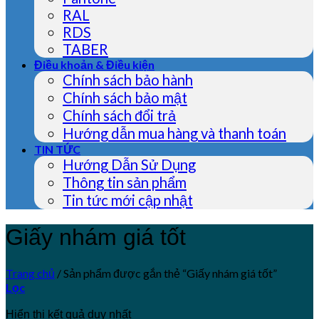
RAL
RDS
TABER
Điều khoản & Điều kiện
Chính sách bảo hành
Chính sách bảo mật
Chính sách đổi trả
Hướng dẫn mua hàng và thanh toán
TIN TỨC
Hướng Dẫn Sử Dụng
Thông tin sản phẩm
Tin tức mới cập nhật
Giấy nhám giá tốt
Trang chủ
/
Sản phẩm được gắn thẻ “Giấy nhám giá tốt”
Lọc
Hiển thị kết quả duy nhất