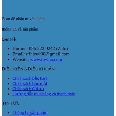
Scan để nhận tư vấn thêm
thông tin về sản phẩm
Liên Hệ
Hotline: 086 222 0242 (Zalo)
Email: trihieu090@gmail.com
Website:
www.tbvina.com
ĐIỀU KIỆN & ĐIỀU KHOẢN
Chính sách bảo hành
Chính sách bảo mật
Chính sách đổi trả
Hướng dẫn mua hàng và thanh toán
TIN TỨC
Thông tin sản phẩm