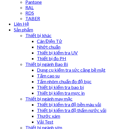
Pantone
RAL
RDS
TABER
Liên Hệ
Sản phẩm
Thiết bị khác
Cân Điện Tử
Nhớt chuẩn
Thiết bị kiểm tra UV
Thiết bị đo PH
Thiết bị ngành Bao Bì
Dụng cụ kiểm tra sức căng bề mặt
Tấm cao su
Tấm nhôm chuẩn đo độ bục
Thiết bị kiểm tra bao bì
Thiết bị kiểm tra mực in
Thiết bị ngành may mặc
Thiết bị kiểm tra độ bền màu vải
Thiết bị kiểm tra độ thấm nước vải
Thước xám
Vải Test
Thiết bị ngành sơn