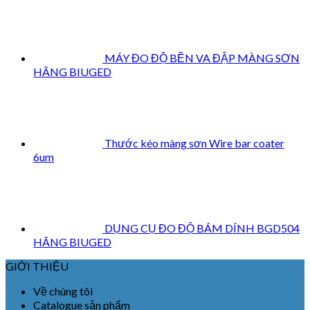
MÁY ĐO ĐỘ BỀN VA ĐẬP MÀNG SƠN
HÃNG BIUGED
Thước kéo màng sơn Wire bar coater
6um
DỤNG CỤ ĐO ĐỘ BÁM DÍNH BGD504
HÃNG BIUGED
GIỚI THIỆU
Về chúng tôi
Catalogue sản phẩm