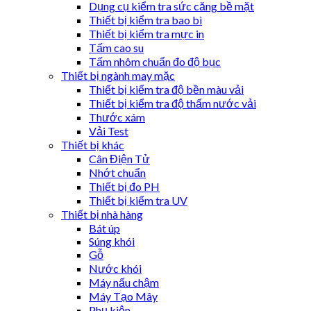
Dụng cụ kiểm tra sức căng bề mặt
Thiết bị kiểm tra bao bì
Thiết bị kiểm tra mực in
Tấm cao su
Tấm nhôm chuẩn đo độ bục
Thiết bị ngành may mặc
Thiết bị kiểm tra độ bền màu vải
Thiết bị kiểm tra độ thấm nước vải
Thước xám
Vải Test
Thiết bị khác
Cân Điện Tử
Nhớt chuẩn
Thiết bị đo PH
Thiết bị kiểm tra UV
Thiết bị nhà hàng
Bát úp
Súng khói
Gỗ
Nước khói
Máy nấu chậm
Máy Tạo Mây
Phụ kiện