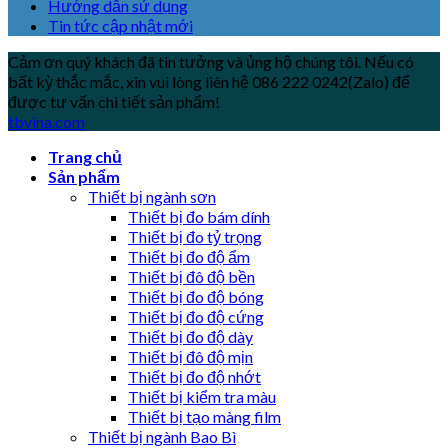
Hướng dẫn sử dụng
Tin tức cập nhật mới
Cảm ơn quý khách đã tin tưởng và ủng hộ chúng tôi. Nếu có
bất kỳ thắc mắc, xin vui lòng liên hệ 086 222 0242(Zalo) để
được tư vấn chi tiết sản phẩm!
tbvina.com
Trang chủ
Sản phẩm
Thiết bị ngành sơn
Thiết bị đo bám dính
Thiết bị đo tỷ trọng
Thiết bị đo độ ẩm
Thiết bị đô độ bền
Thiết bị đo độ bóng
Thiết bị đo độ cứng
Thiết bị đo độ dày
Thiết bị đô độ mịn
Thiết bị đo độ nhớt
Thiết bị kiểm tra màu
Thiết bị tạo màng film
Thiết bị ngành Bao Bì