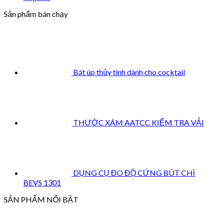
Sản phẩm bán chạy
Bát úp thủy tinh dành cho cocktail
THƯỚC XÁM AATCC KIỂM TRA VẢI
DỤNG CỤ ĐO ĐỘ CỨNG BÚT CHÌ
BEVS 1301
SẢN PHẨM NỔI BẬT