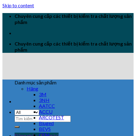
Skip to content
Chuyên cung cấp các thiết bị kiểm tra chất lượng sản
phẩm
Chuyên cung cấp các thiết bị kiểm tra chất lượng sản
phẩm
Danh mục sản phẩm
Hãng
3M
3NH
AATCC
ACCU
ARCOTEST
Biuged
BEVS
CEM
Đăng nhập / Đăng ký