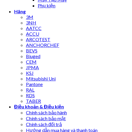
Phụ kiện
Hãng
3M
3NH
AATCC
ACCU
ARCOTEST
ANCHORCHEF
BEVS
Biuged
CEM
JPMA
KSJ
Mitsubishi Uni
Pantone
RAL
RDS
TABER
Điều khoản & Điều kiện
Chính sách bảo hành
Chính sách bảo mật
Chính sách đổi trả
Hướng dẫn mua hàng và thanh toán