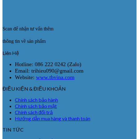
Scan để nhận tư vấn thêm
thông tin về sản phẩm
Liên Hệ
Hotline: 086 222 0242 (Zalo)
Email: trihieu090@gmail.com
Website:
www.tbvina.com
ĐIỀU KIỆN & ĐIỀU KHOẢN
Chính sách bảo hành
Chính sách bảo mật
Chính sách đổi trả
Hướng dẫn mua hàng và thanh toán
TIN TỨC