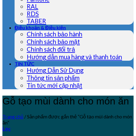
RAL
RDS
TABER
Điều khoản & Điều kiện
Chính sách bảo hành
Chính sách bảo mật
Chính sách đổi trả
Hướng dẫn mua hàng và thanh toán
TIN TỨC
Hướng Dẫn Sử Dụng
Thông tin sản phẩm
Tin tức mới cập nhật
Gỗ tạo mùi dành cho món ăn
Trang chủ
/
Sản phẩm được gắn thẻ “Gỗ tạo mùi dành cho món
ăn”
Lọc