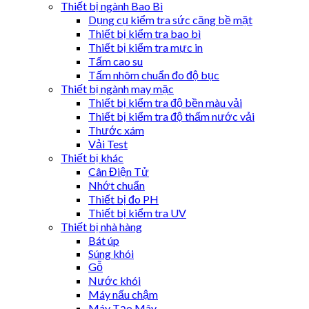
Thiết bị ngành Bao Bì
Dụng cụ kiểm tra sức căng bề mặt
Thiết bị kiểm tra bao bì
Thiết bị kiểm tra mực in
Tấm cao su
Tấm nhôm chuẩn đo độ bục
Thiết bị ngành may mặc
Thiết bị kiểm tra độ bền màu vải
Thiết bị kiểm tra độ thấm nước vải
Thước xám
Vải Test
Thiết bị khác
Cân Điện Tử
Nhớt chuẩn
Thiết bị đo PH
Thiết bị kiểm tra UV
Thiết bị nhà hàng
Bát úp
Súng khói
Gỗ
Nước khói
Máy nấu chậm
Máy Tạo Mây