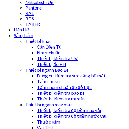
Mitsubishi Uni
Pantone
RAL
RDS
TABER
Liên Hệ
Sản phẩm
Thiết bị khác
Cân Điện Tử
Nhớt chuẩn
Thiết bị kiểm tra UV
Thiết bị đo PH
Thiết bị ngành Bao Bì
Dụng cụ kiểm tra sức căng bề mặt
Tấm cao su
Tấm nhôm chuẩn đo độ bục
Thiết bị kiểm tra bao bì
Thiết bị kiểm tra mực in
Thiết bị ngành may mặc
Thiết bị kiểm tra độ bền màu vải
Thiết bị kiểm tra độ thấm nước vải
Thước xám
Vải Test