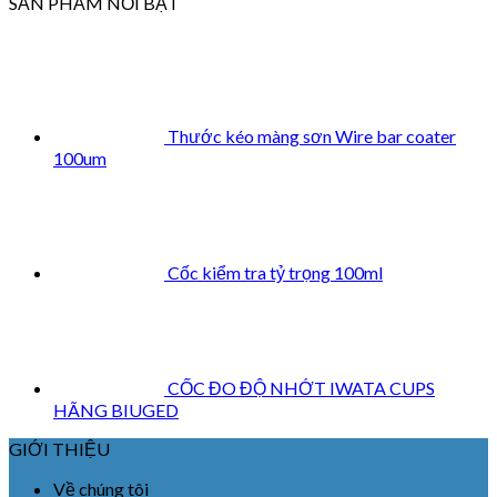
SẢN PHẨM NỔI BẬT
Thước kéo màng sơn Wire bar coater
100um
Cốc kiểm tra tỷ trọng 100ml
CỐC ĐO ĐỘ NHỚT IWATA CUPS
HÃNG BIUGED
GIỚI THIỆU
Về chúng tôi