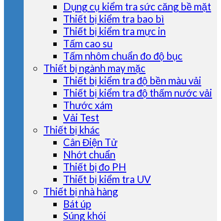
Dụng cụ kiểm tra sức căng bề mặt
Thiết bị kiểm tra bao bì
Thiết bị kiểm tra mực in
Tấm cao su
Tấm nhôm chuẩn đo độ bục
Thiết bị ngành may mặc
Thiết bị kiểm tra độ bền màu vải
Thiết bị kiểm tra độ thấm nước vải
Thước xám
Vải Test
Thiết bị khác
Cân Điện Tử
Nhớt chuẩn
Thiết bị đo PH
Thiết bị kiểm tra UV
Thiết bị nhà hàng
Bát úp
Súng khói