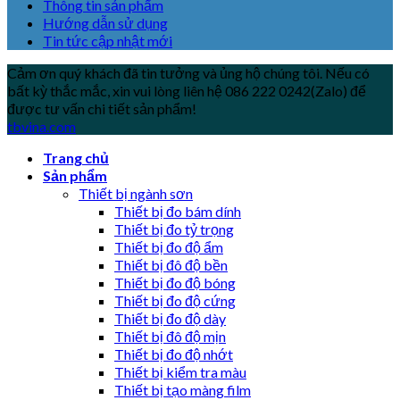
Thông tin sản phẩm
Hướng dẫn sử dụng
Tin tức cập nhật mới
Cảm ơn quý khách đã tin tưởng và ủng hộ chúng tôi. Nếu có
bất kỳ thắc mắc, xin vui lòng liên hệ 086 222 0242(Zalo) để
được tư vấn chi tiết sản phẩm!
tbvina.com
Trang chủ
Sản phẩm
Thiết bị ngành sơn
Thiết bị đo bám dính
Thiết bị đo tỷ trọng
Thiết bị đo độ ẩm
Thiết bị đô độ bền
Thiết bị đo độ bóng
Thiết bị đo độ cứng
Thiết bị đo độ dày
Thiết bị đô độ mịn
Thiết bị đo độ nhớt
Thiết bị kiểm tra màu
Thiết bị tạo màng film