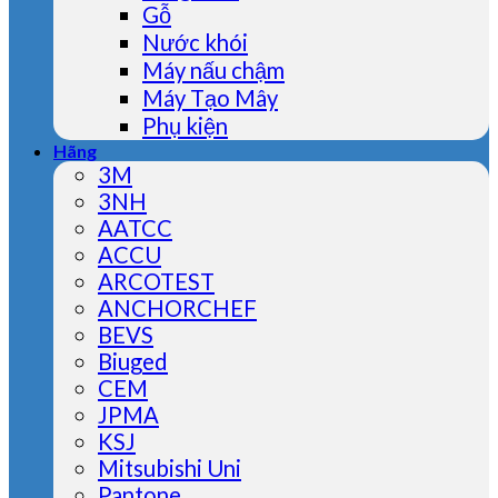
Gỗ
Nước khói
Máy nấu chậm
Máy Tạo Mây
Phụ kiện
Hãng
3M
3NH
AATCC
ACCU
ARCOTEST
ANCHORCHEF
BEVS
Biuged
CEM
JPMA
KSJ
Mitsubishi Uni
Pantone