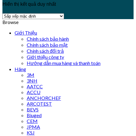
Hiển thị kết quả duy nhất
Browse
Giới Thiệu
Chính sách bảo hành
Chính sách bảo mật
Chính sách đổi trả
Giới thiệu công ty
Hướng dẫn mua hàng và thanh toán
Hãng
3M
3NH
AATCC
ACCU
ANCHORCHEF
ARCOTEST
BEVS
Biuged
CEM
JPMA
KSJ