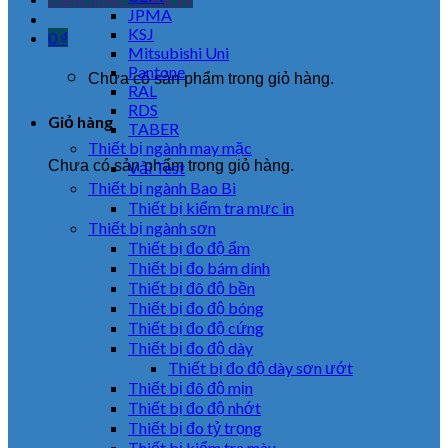
JPMA
KSJ
0
₫
Mitsubishi Uni
Pantone
Chưa có sản phẩm trong giỏ hàng.
RAL
RDS
Giỏ hàng
TABER
Thiết bị ngành may mặc
Chưa có sản phẩm trong giỏ hàng.
Vải Test
Thiết bị ngành Bao Bì
Thiết bị kiểm tra mực in
Thiết bị ngành sơn
Thiết bị đo độ ẩm
Thiết bị đo bám dính
Thiết bị đô độ bền
Thiết bị đo độ bóng
Thiết bị đo độ cứng
Thiết bị đo độ dày
Thiết bị đo độ dày sơn ướt
Thiết bị đô độ mịn
Thiết bị đo độ nhớt
Thiết bị đo tỷ trọng
Thiết bị kiểm tra màu