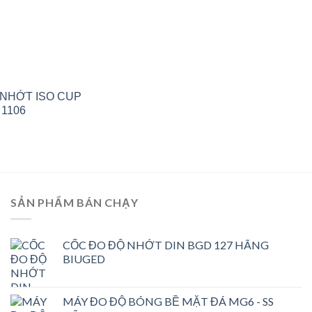
 NHỚT ISO CUP
1106
SẢN PHẨM BÁN CHẠY
CỐC ĐO ĐỘ NHỚT DIN BGD 127 HÃNG
BIUGED
MÁY ĐO ĐỘ BÓNG BỀ MẶT ĐÁ MG6 - SS