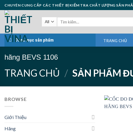
Skip
CHUYÊN CUNG CẤP CÁC THIẾT BỊ KIỂM TRA CHẤT LƯỢNG SẢN PH
to
content
Danh mục sản phẩm
TRANG CHỦ
hãng BEVS 1106
TRANG CHỦ
/
SẢN PHẨM ĐƯ
BROWSE
Giới Thiệu
Hãng