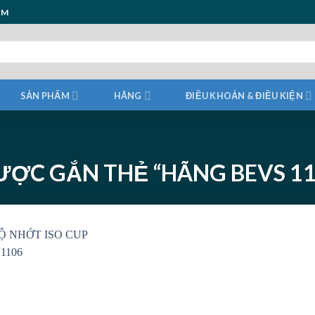
ẨM
SẢN PHẨM
HÃNG
ĐIỀU KHOẢN & ĐIỀU KIỆN
ỢC GẮN THẺ “HÃNG BEVS 11