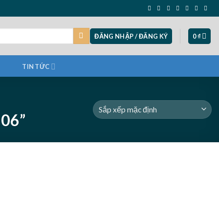
ĐĂNG NHẬP / ĐĂNG KÝ
0
₫
TIN TỨC
06”