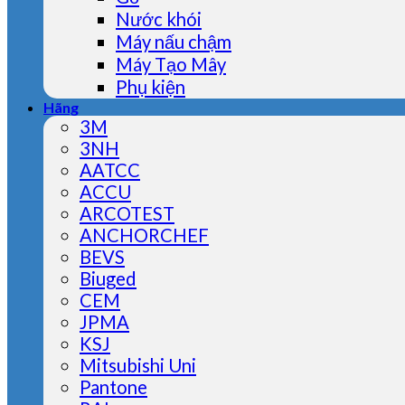
Nước khói
Máy nấu chậm
Máy Tạo Mây
Phụ kiện
Hãng
3M
3NH
AATCC
ACCU
ARCOTEST
ANCHORCHEF
BEVS
Biuged
CEM
JPMA
KSJ
Mitsubishi Uni
Pantone