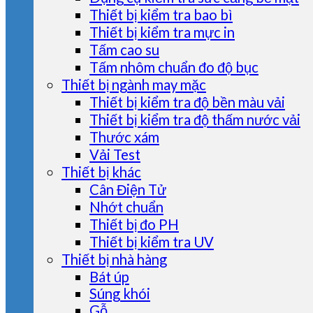
Thiết bị kiểm tra bao bì
Thiết bị kiểm tra mực in
Tấm cao su
Tấm nhôm chuẩn đo độ bục
Thiết bị ngành may mặc
Thiết bị kiểm tra độ bền màu vải
Thiết bị kiểm tra độ thấm nước vải
Thước xám
Vải Test
Thiết bị khác
Cân Điện Tử
Nhớt chuẩn
Thiết bị đo PH
Thiết bị kiểm tra UV
Thiết bị nhà hàng
Bát úp
Súng khói
Gỗ