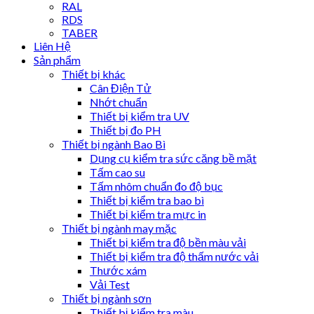
RAL
RDS
TABER
Liên Hệ
Sản phẩm
Thiết bị khác
Cân Điện Tử
Nhớt chuẩn
Thiết bị kiểm tra UV
Thiết bị đo PH
Thiết bị ngành Bao Bì
Dụng cụ kiểm tra sức căng bề mặt
Tấm cao su
Tấm nhôm chuẩn đo độ bục
Thiết bị kiểm tra bao bì
Thiết bị kiểm tra mực in
Thiết bị ngành may mặc
Thiết bị kiểm tra độ bền màu vải
Thiết bị kiểm tra độ thấm nước vải
Thước xám
Vải Test
Thiết bị ngành sơn
Thiết bị kiểm tra màu