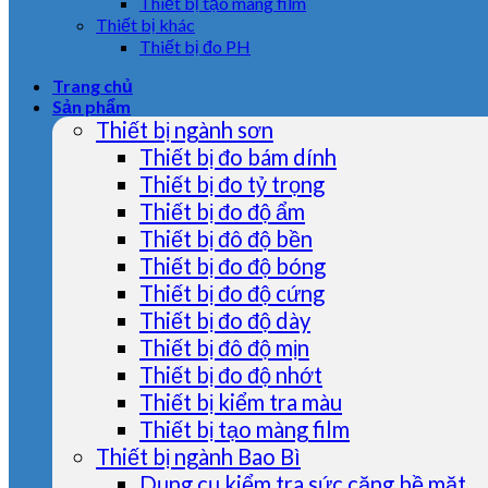
Thiết bị tạo màng film
Thiết bị khác
Thiết bị đo PH
Trang chủ
Sản phẩm
Thiết bị ngành sơn
Thiết bị đo bám dính
Thiết bị đo tỷ trọng
Thiết bị đo độ ẩm
Thiết bị đô độ bền
Thiết bị đo độ bóng
Thiết bị đo độ cứng
Thiết bị đo độ dày
Thiết bị đô độ mịn
Thiết bị đo độ nhớt
Thiết bị kiểm tra màu
Thiết bị tạo màng film
Thiết bị ngành Bao Bì
Dụng cụ kiểm tra sức căng bề mặt