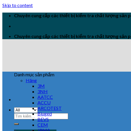
Skip to content
Chuyên cung cấp các thiết bị kiểm tra chất lượng sản
Chuyên cung cấp các thiết bị kiểm tra chất lượng sản
Danh mục sản phẩm
Hãng
3M
3NH
AATCC
ACCU
ARCOTEST
Biuged
BEVS
CEM
JPMA