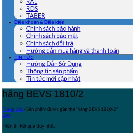
RAL
RDS
TABER
Điều khoản & Điều kiện
Chính sách bảo hành
Chính sách bảo mật
Chính sách đổi trả
Hướng dẫn mua hàng và thanh toán
TIN TỨC
Hướng Dẫn Sử Dụng
Thông tin sản phẩm
Tin tức mới cập nhật
hãng BEVS 1810/2
Trang chủ
/
Sản phẩm được gắn thẻ “hãng BEVS 1810/2”
Lọc
Hiển thị kết quả duy nhất