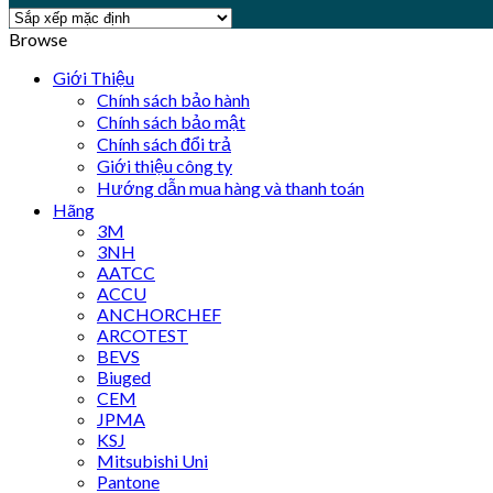
Browse
Giới Thiệu
Chính sách bảo hành
Chính sách bảo mật
Chính sách đổi trả
Giới thiệu công ty
Hướng dẫn mua hàng và thanh toán
Hãng
3M
3NH
AATCC
ACCU
ANCHORCHEF
ARCOTEST
BEVS
Biuged
CEM
JPMA
KSJ
Mitsubishi Uni
Pantone