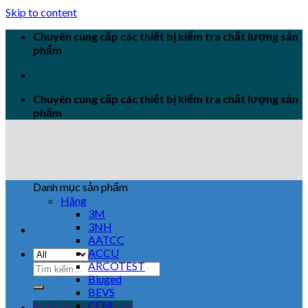
Skip to content
Chuyên cung cấp các thiết bị kiểm tra chất lượng sản
phẩm
Chuyên cung cấp các thiết bị kiểm tra chất lượng sản
phẩm
Danh mục sản phẩm
Hãng
3M
3NH
AATCC
ACCU
ARCOTEST
Biuged
BEVS
CEM
Đăng nhập / Đăng ký