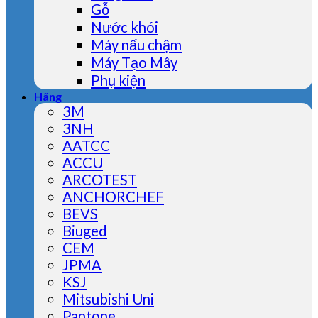
Gỗ
Nước khói
Máy nấu chậm
Máy Tạo Mây
Phụ kiện
Hãng
3M
3NH
AATCC
ACCU
ARCOTEST
ANCHORCHEF
BEVS
Biuged
CEM
JPMA
KSJ
Mitsubishi Uni
Pantone