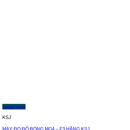
Quick View
KSJ
MÁY ĐO ĐỘ BÓNG MG4 – F3 HÃNG KSJ