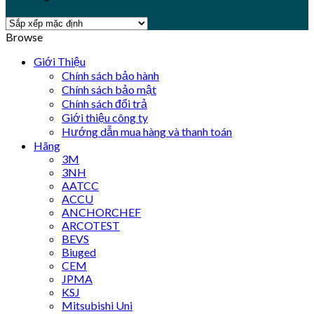
Browse
Giới Thiệu
Chính sách bảo hành
Chính sách bảo mật
Chính sách đổi trả
Giới thiệu công ty
Hướng dẫn mua hàng và thanh toán
Hãng
3M
3NH
AATCC
ACCU
ANCHORCHEF
ARCOTEST
BEVS
Biuged
CEM
JPMA
KSJ
Mitsubishi Uni