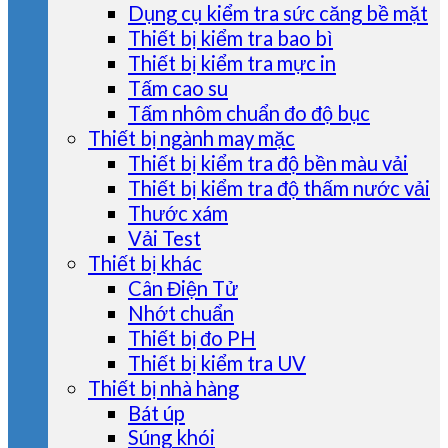
Dụng cụ kiểm tra sức căng bề mặt
Thiết bị kiểm tra bao bì
Thiết bị kiểm tra mực in
Tấm cao su
Tấm nhôm chuẩn đo độ bục
Thiết bị ngành may mặc
Thiết bị kiểm tra độ bền màu vải
Thiết bị kiểm tra độ thấm nước vải
Thước xám
Vải Test
Thiết bị khác
Cân Điện Tử
Nhớt chuẩn
Thiết bị đo PH
Thiết bị kiểm tra UV
Thiết bị nhà hàng
Bát úp
Súng khói