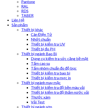
Pantone
RAL
RDS
TABER
Liên Hệ
Sản phẩm
Thiết bị khác
Cân Điện Tử
Nhớt chuẩn
Thiết bị kiểm tra UV
Thiết bị đo PH
Thiết bị ngành Bao Bì
Dụng cụ kiểm tra sức căng bề mặt
Tấm cao su
Tấm nhôm chuẩn đo độ bục
Thiết bị kiểm tra bao bì
Thiết bị kiểm tra mực in
Thiết bị ngành may mặc
Thiết bị kiểm tra độ bền màu vải
Thiết bị kiểm tra độ thấm nước vải
Thước xám
Vải Test
Thiết bị ngành sơn