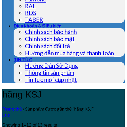
RAL
RDS
TABER
Điều khoản & Điều kiện
Chính sách bảo hành
Chính sách bảo mật
Chính sách đổi trả
Hướng dẫn mua hàng và thanh toán
TIN TỨC
Hướng Dẫn Sử Dụng
Thông tin sản phẩm
Tin tức mới cập nhật
hãng KSJ
Trang chủ
/
Sản phẩm được gắn thẻ “hãng KSJ”
Lọc
Showing 1–12 of 13 results