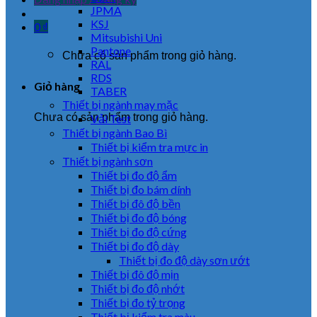
JPMA
KSJ
0
₫
Mitsubishi Uni
Pantone
Chưa có sản phẩm trong giỏ hàng.
RAL
RDS
Giỏ hàng
TABER
Thiết bị ngành may mặc
Chưa có sản phẩm trong giỏ hàng.
Vải Test
Thiết bị ngành Bao Bì
Thiết bị kiểm tra mực in
Thiết bị ngành sơn
Thiết bị đo độ ẩm
Thiết bị đo bám dính
Thiết bị đô độ bền
Thiết bị đo độ bóng
Thiết bị đo độ cứng
Thiết bị đo độ dày
Thiết bị đo độ dày sơn ướt
Thiết bị đô độ mịn
Thiết bị đo độ nhớt
Thiết bị đo tỷ trọng
Thiết bị kiểm tra màu