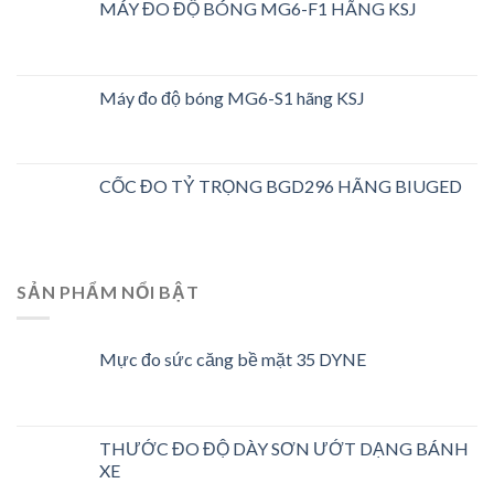
MÁY ĐO ĐỘ BÓNG MG6-F1 HÃNG KSJ
Máy đo độ bóng MG6-S1 hãng KSJ
CỐC ĐO TỶ TRỌNG BGD296 HÃNG BIUGED
SẢN PHẨM NỔI BẬT
Mực đo sức căng bề mặt 35 DYNE
THƯỚC ĐO ĐỘ DÀY SƠN ƯỚT DẠNG BÁNH
XE