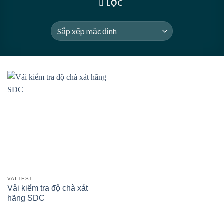
LỌC
VẢI TEST
Vải kiểm tra độ chà xát
hãng SDC