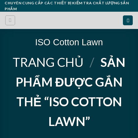
Skip
CHUYÊN CUNG CẤP CÁC THIẾT BỊ KIỂM TRA CHẤT LƯỢNG SẢN
PHẨM
to
content
ISO Cotton Lawn
TRANG CHỦ
/
SẢN
PHẨM ĐƯỢC GẮN
THẺ “ISO COTTON
LAWN”