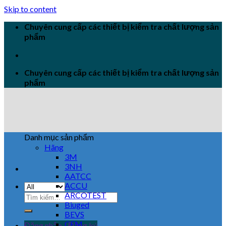
Skip to content
Chuyên cung cấp các thiết bị kiểm tra chất lượng sản
phẩm
Chuyên cung cấp các thiết bị kiểm tra chất lượng sản
phẩm
Danh mục sản phẩm
Hãng
3M
3NH
AATCC
ACCU
ARCOTEST
Biuged
BEVS
CEM
Đăng nhập / Đăng ký