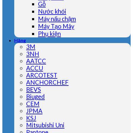
Gỗ
Nước khói
Máy nấu chậm
Máy Tạo Mây
Phụ kiện
Hãng
3M
3NH
AATCC
ACCU
ARCOTEST
ANCHORCHEF
BEVS
Biuged
CEM
JPMA
KSJ
Mitsubishi Uni
Pantone