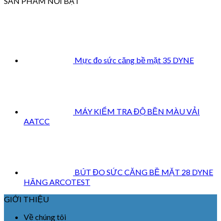
SẢN PHẨM NỔI BẬT
Mực đo sức căng bề mặt 35 DYNE
MÁY KIỂM TRA ĐỘ BỀN MÀU VẢI
AATCC
BÚT ĐO SỨC CĂNG BỀ MẶT 28 DYNE
HÃNG ARCOTEST
GIỚI THIỆU
Về chúng tôi