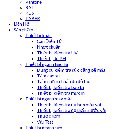
Pantone
RAL
RDS
TABER
Liên Hệ
Sản phẩm
Thiết bị khác
Cân Điện Tử
Nhớt chuẩn
Thiết bị kiểm tra UV
Thiết bị đo PH
Thiết bị ngành Bao Bì
Dụng cụ kiểm tra sức căng bề mặt
Tấm cao su
Tấm nhôm chuẩn đo độ bục
Thiết bị kiểm tra bao bì
Thiết bị kiểm tra mực in
Thiết bị ngành may mặc
Thiết bị kiểm tra độ bền màu vải
Thiết bị kiểm tra độ thấm nước vải
Thước xám
Vải Test
Thiết bị ngành sơn