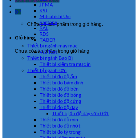
JPMA
KSJ
0
₫
Mitsubishi Uni
Pantone
Chưa có sản phẩm trong giỏ hàng.
RAL
RDS
Giỏ hàng
TABER
Thiết bị ngành may mặc
Chưa có sản phẩm trong giỏ hàng.
Vải Test
Thiết bị ngành Bao Bì
Thiết bị kiểm tra mực in
Thiết bị ngành sơn
Thiết bị đo độ ẩm
Thiết bị đo bám dính
Thiết bị đô độ bền
Thiết bị đo độ bóng
Thiết bị đo độ cứng
Thiết bị đo độ dày
Thiết bị đo độ dày sơn ướt
Thiết bị đô độ mịn
Thiết bị đo độ nhớt
Thiết bị đo tỷ trọng
Thiết bị kiểm tra màu