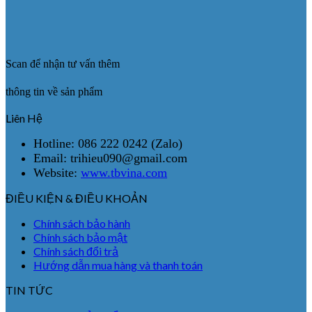
Scan để nhận tư vấn thêm
thông tin về sản phẩm
Liên Hệ
Hotline: 086 222 0242 (Zalo)
Email: trihieu090@gmail.com
Website:
www.tbvina.com
ĐIỀU KIỆN & ĐIỀU KHOẢN
Chính sách bảo hành
Chính sách bảo mật
Chính sách đổi trả
Hướng dẫn mua hàng và thanh toán
TIN TỨC