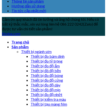
Thông tin sản phẩm
Hướng dẫn sử dụng
Tin tức cập nhật mới
Cảm ơn quý khách đã tin tưởng và ủng hộ chúng tôi. Nếu có
bất kỳ thắc mắc, xin vui lòng liên hệ 086 222 0242(Zalo) để
được tư vấn chi tiết sản phẩm!
tbvina.com
Trang chủ
Sản phẩm
Thiết bị ngành sơn
Thiết bị đo bám dính
Thiết bị đo tỷ trọng
Thiết bị đo độ ẩm
Thiết bị đô độ bền
Thiết bị đo độ bóng
Thiết bị đo độ cứng
Thiết bị đo độ dày
Thiết bị đô độ mịn
Thiết bị đo độ nhớt
Thiết bị kiểm tra màu
Thiết bị tạo màng film