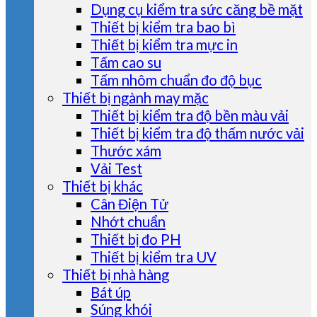
Dụng cụ kiểm tra sức căng bề mặt
Thiết bị kiểm tra bao bì
Thiết bị kiểm tra mực in
Tấm cao su
Tấm nhôm chuẩn đo độ bục
Thiết bị ngành may mặc
Thiết bị kiểm tra độ bền màu vải
Thiết bị kiểm tra độ thấm nước vải
Thước xám
Vải Test
Thiết bị khác
Cân Điện Tử
Nhớt chuẩn
Thiết bị đo PH
Thiết bị kiểm tra UV
Thiết bị nhà hàng
Bát úp
Súng khói