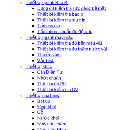
Thiết bị ngành Bao Bì
Dụng cụ kiểm tra sức căng bề mặt
Thiết bị kiểm tra bao bì
Thiết bị kiểm tra mực in
Tấm cao su
Tấm nhôm chuẩn đo độ bục
Thiết bị ngành may mặc
Thiết bị kiểm tra độ bền màu vải
Thiết bị kiểm tra độ thấm nước vải
Thước xám
Vải Test
Thiết bị khác
Cân Điện Tử
Nhớt chuẩn
Thiết bị đo PH
Thiết bị kiểm tra UV
Thiết bị nhà hàng
Bát úp
Súng khói
Gỗ
Nước khói
Máy nấu chậm
Máy Tạo Mây