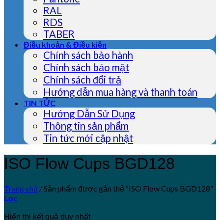
RAL
RDS
TABER
Điều khoản & Điều kiện
Chính sách bảo hành
Chính sách bảo mật
Chính sách đổi trả
Hướng dẫn mua hàng và thanh toán
TIN TỨC
Hướng Dẫn Sử Dụng
Thông tin sản phẩm
Tin tức mới cập nhật
ISO Flow Cups BGD128
Trang chủ
/
Sản phẩm được gắn thẻ “ISO Flow Cups BGD128”
Lọc
Hiển thị kết quả duy nhất