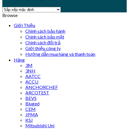
Browse
Giới Thiệu
Chính sách bảo hành
Chính sách bảo mật
Chính sách đổi trả
Giới thiệu công ty
Hướng dẫn mua hàng và thanh toán
Hãng
3M
3NH
AATCC
ACCU
ANCHORCHEF
ARCOTEST
BEVS
Biuged
CEM
JPMA
KSJ
Mitsubishi Uni