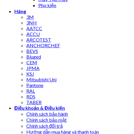
Phụ kiện
Hãng
3M
3NH
AATCC
ACCU
ARCOTEST
ANCHORCHEF
BEVS
Biuged
CEM
JPMA
KSJ
Mitsubishi Uni
Pantone
RAL
RDS
TABER
Điều khoản & Điều kiện
Chính sách bảo hành
Chính sách bảo mật
Chính sách đổi trả
Hướng dẫn mua hàng và thanh toán