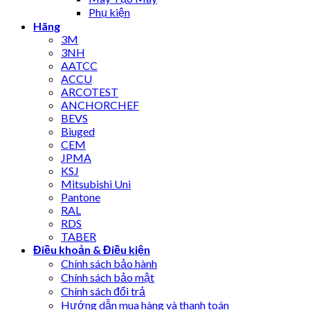
Phụ kiện
Hãng
3M
3NH
AATCC
ACCU
ARCOTEST
ANCHORCHEF
BEVS
Biuged
CEM
JPMA
KSJ
Mitsubishi Uni
Pantone
RAL
RDS
TABER
Điều khoản & Điều kiện
Chính sách bảo hành
Chính sách bảo mật
Chính sách đổi trả
Hướng dẫn mua hàng và thanh toán