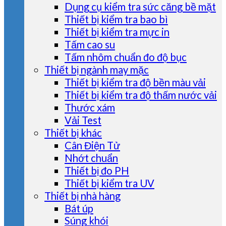
Dụng cụ kiểm tra sức căng bề mặt
Thiết bị kiểm tra bao bì
Thiết bị kiểm tra mực in
Tấm cao su
Tấm nhôm chuẩn đo độ bục
Thiết bị ngành may mặc
Thiết bị kiểm tra độ bền màu vải
Thiết bị kiểm tra độ thấm nước vải
Thước xám
Vải Test
Thiết bị khác
Cân Điện Tử
Nhớt chuẩn
Thiết bị đo PH
Thiết bị kiểm tra UV
Thiết bị nhà hàng
Bát úp
Súng khói