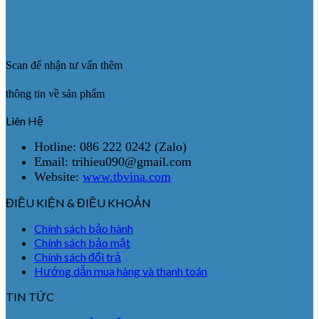
Scan để nhận tư vấn thêm
thông tin về sản phẩm
Liên Hệ
Hotline: 086 222 0242 (Zalo)
Email: trihieu090@gmail.com
Website:
www.tbvina.com
ĐIỀU KIỆN & ĐIỀU KHOẢN
Chính sách bảo hành
Chính sách bảo mật
Chính sách đổi trả
Hướng dẫn mua hàng và thanh toán
TIN TỨC