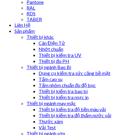
Pantone
RAL
RDS
TABER
Liên Hệ
Sản phẩm
Thiết bị khác
Cân Điện Tử
Nhớt chuẩn
Thiết bị kiểm tra UV
Thiết bị đo PH
Thiết bị ngành Bao Bì
Dụng cụ kiểm tra sức căng bề mặt
Tấm cao su
Tấm nhôm chuẩn đo độ bục
Thiết bị kiểm tra bao bì
Thiết bị kiểm tra mực in
Thiết bị ngành may mặc
Thiết bị kiểm tra độ bền màu vải
Thiết bị kiểm tra độ thấm nước vải
Thước xám
Vải Test
Thiết bị ngành sơn