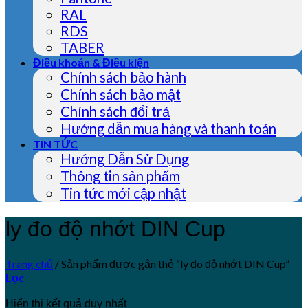
RAL
RDS
TABER
Điều khoản & Điều kiện
Chính sách bảo hành
Chính sách bảo mật
Chính sách đổi trả
Hướng dẫn mua hàng và thanh toán
TIN TỨC
Hướng Dẫn Sử Dụng
Thông tin sản phẩm
Tin tức mới cập nhật
ly đo độ nhớt DIN Cup
Trang chủ
/
Sản phẩm được gắn thẻ “ly đo độ nhớt DIN Cup”
Lọc
Hiển thị kết quả duy nhất