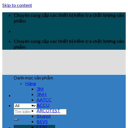
Skip to content
Chuyên cung cấp các thiết bị kiểm tra chất lượng sản
phẩm
Chuyên cung cấp các thiết bị kiểm tra chất lượng sản
phẩm
Danh mục sản phẩm
Hãng
3M
3NH
AATCC
ACCU
ARCOTEST
Biuged
BEVS
CEM
Đăng nhập / Đăng ký