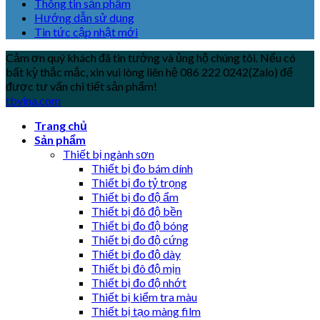
Thông tin sản phẩm
Hướng dẫn sử dụng
Tin tức cập nhật mới
Cảm ơn quý khách đã tin tưởng và ủng hộ chúng tôi. Nếu có
bất kỳ thắc mắc, xin vui lòng liên hệ 086 222 0242(Zalo) để
được tư vấn chi tiết sản phẩm!
tbvina.com
Trang chủ
Sản phẩm
Thiết bị ngành sơn
Thiết bị đo bám dính
Thiết bị đo tỷ trọng
Thiết bị đo độ ẩm
Thiết bị đô độ bền
Thiết bị đo độ bóng
Thiết bị đo độ cứng
Thiết bị đo độ dày
Thiết bị đô độ mịn
Thiết bị đo độ nhớt
Thiết bị kiểm tra màu
Thiết bị tạo màng film