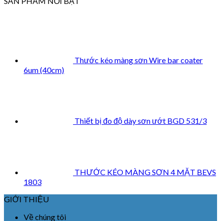
SẢN PHẨM NỔI BẬT
Thước kéo màng sơn Wire bar coater
6um (40cm)
Thiết bị đo độ dày sơn ướt BGD 531/3
THƯỚC KÉO MÀNG SƠN 4 MẶT BEVS
1803
GIỚI THIỆU
Về chúng tôi