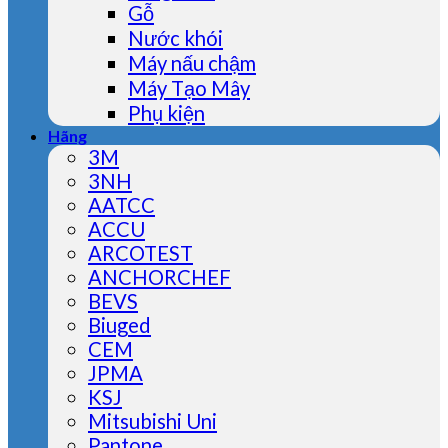
Gỗ
Nước khói
Máy nấu chậm
Máy Tạo Mây
Phụ kiện
Hãng
3M
3NH
AATCC
ACCU
ARCOTEST
ANCHORCHEF
BEVS
Biuged
CEM
JPMA
KSJ
Mitsubishi Uni
Pantone