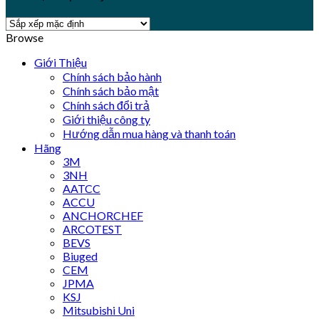
Browse
Giới Thiệu
Chính sách bảo hành
Chính sách bảo mật
Chính sách đổi trả
Giới thiệu công ty
Hướng dẫn mua hàng và thanh toán
Hãng
3M
3NH
AATCC
ACCU
ANCHORCHEF
ARCOTEST
BEVS
Biuged
CEM
JPMA
KSJ
Mitsubishi Uni