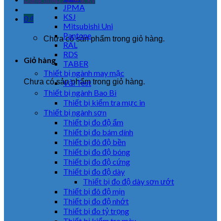
JPMA
KSJ
0
₫
Mitsubishi Uni
Pantone
Chưa có sản phẩm trong giỏ hàng.
RAL
RDS
Giỏ hàng
TABER
Thiết bị ngành may mặc
Chưa có sản phẩm trong giỏ hàng.
Vải Test
Thiết bị ngành Bao Bì
Thiết bị kiểm tra mực in
Thiết bị ngành sơn
Thiết bị đo độ ẩm
Thiết bị đo bám dính
Thiết bị đô độ bền
Thiết bị đo độ bóng
Thiết bị đo độ cứng
Thiết bị đo độ dày
Thiết bị đo độ dày sơn ướt
Thiết bị đô độ mịn
Thiết bị đo độ nhớt
Thiết bị đo tỷ trọng
Thiết bị kiểm tra màu