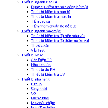
Thiết bị ngành Bao Bì
Dụng cụ kiểm tra sức căng bề mặt
Thiết bị kiểm tra bao bì
Thiết bị kiểm tra mực in
Tấm cao su
Tấm nhôm chuẩn đo độ bục
Thiết bị ngành may mặc
Thiết bị kiểm tra độ bền màu vải
Thiết bị kiểm tra độ thấm nước vải
Thước xám
Vải Test
Thiết bị khác
Cân Điện Tử
Nhớt chuẩn
Thiết bị đo PH
Thiết bị kiểm tra UV
Thiết bị nhà hàng
Bát úp
Súng khói
Gỗ
Nước khói
Máy nấu chậm
Máy Tạo Mây