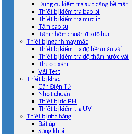
Dụng cụ kiểm tra sức căng bề mặt
Thiết bị kiểm tra bao bì
Thiết bị kiểm tra mực in
Tấm cao su
Tấm nhôm chuẩn đo độ bục
Thiết bị ngành may mặc
Thiết bị kiểm tra độ bền màu vải
Thiết bị kiểm tra độ thấm nước vải
Thước xám
Vải Test
Thiết bị khác
Cân Điện Tử
Nhớt chuẩn
Thiết bị đo PH
Thiết bị kiểm tra UV
Thiết bị nhà hàng
Bát úp
Súng khói