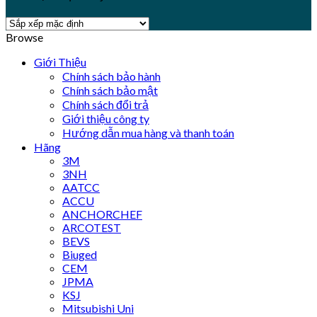
Browse
Giới Thiệu
Chính sách bảo hành
Chính sách bảo mật
Chính sách đổi trả
Giới thiệu công ty
Hướng dẫn mua hàng và thanh toán
Hãng
3M
3NH
AATCC
ACCU
ANCHORCHEF
ARCOTEST
BEVS
Biuged
CEM
JPMA
KSJ
Mitsubishi Uni