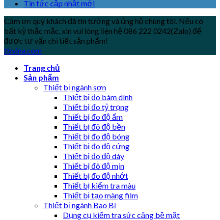
Tin tức cập nhật mới
Cảm ơn quý khách đã tin tưởng và ủng hộ chúng tôi. Nếu có
bất kỳ thắc mắc, xin vui lòng liên hệ 086 222 0242(Zalo) để
được tư vấn chi tiết sản phẩm!
tbvina.com
Trang chủ
Sản phẩm
Thiết bị ngành sơn
Thiết bị đo bám dính
Thiết bị đo tỷ trọng
Thiết bị đo độ ẩm
Thiết bị đô độ bền
Thiết bị đo độ bóng
Thiết bị đo độ cứng
Thiết bị đo độ dày
Thiết bị đô độ mịn
Thiết bị đo độ nhớt
Thiết bị kiểm tra màu
Thiết bị tạo màng film
Thiết bị ngành Bao Bì
Dụng cụ kiểm tra sức căng bề mặt