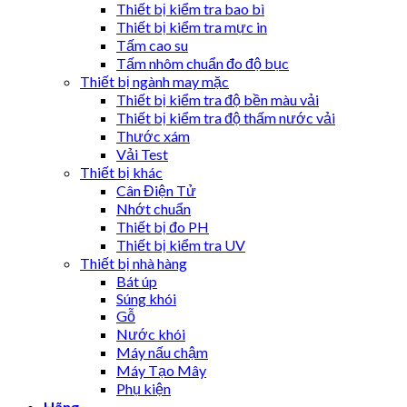
Thiết bị kiểm tra bao bì
Thiết bị kiểm tra mực in
Tấm cao su
Tấm nhôm chuẩn đo độ bục
Thiết bị ngành may mặc
Thiết bị kiểm tra độ bền màu vải
Thiết bị kiểm tra độ thấm nước vải
Thước xám
Vải Test
Thiết bị khác
Cân Điện Tử
Nhớt chuẩn
Thiết bị đo PH
Thiết bị kiểm tra UV
Thiết bị nhà hàng
Bát úp
Súng khói
Gỗ
Nước khói
Máy nấu chậm
Máy Tạo Mây
Phụ kiện
Hãng