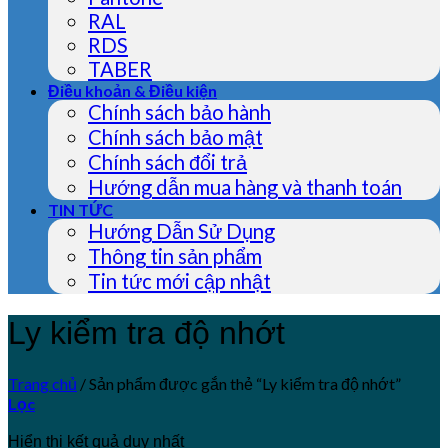
RAL
RDS
TABER
Điều khoản & Điều kiện
Chính sách bảo hành
Chính sách bảo mật
Chính sách đổi trả
Hướng dẫn mua hàng và thanh toán
TIN TỨC
Hướng Dẫn Sử Dụng
Thông tin sản phẩm
Tin tức mới cập nhật
Ly kiểm tra độ nhớt
Trang chủ
/
Sản phẩm được gắn thẻ “Ly kiểm tra độ nhớt”
Lọc
Hiển thị kết quả duy nhất