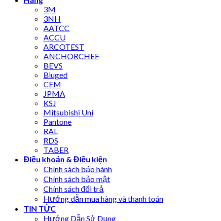
3M
3NH
AATCC
ACCU
ARCOTEST
ANCHORCHEF
BEVS
Biuged
CEM
JPMA
KSJ
Mitsubishi Uni
Pantone
RAL
RDS
TABER
Điều khoản & Điều kiện
Chính sách bảo hành
Chính sách bảo mật
Chính sách đổi trả
Hướng dẫn mua hàng và thanh toán
TIN TỨC
Hướng Dẫn Sử Dụng