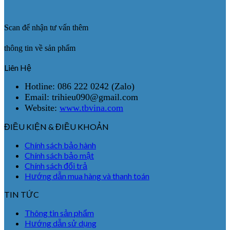
Scan để nhận tư vấn thêm
thông tin về sản phẩm
Liên Hệ
Hotline: 086 222 0242 (Zalo)
Email: trihieu090@gmail.com
Website:
www.tbvina.com
ĐIỀU KIỆN & ĐIỀU KHOẢN
Chính sách bảo hành
Chính sách bảo mật
Chính sách đổi trả
Hướng dẫn mua hàng và thanh toán
TIN TỨC
Thông tin sản phẩm
Hướng dẫn sử dụng