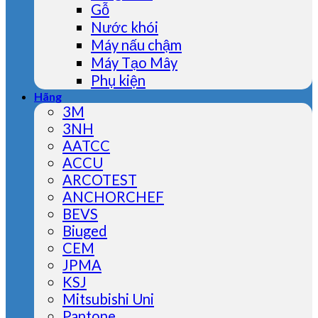
Gỗ
Nước khói
Máy nấu chậm
Máy Tạo Mây
Phụ kiện
Hãng
3M
3NH
AATCC
ACCU
ARCOTEST
ANCHORCHEF
BEVS
Biuged
CEM
JPMA
KSJ
Mitsubishi Uni
Pantone