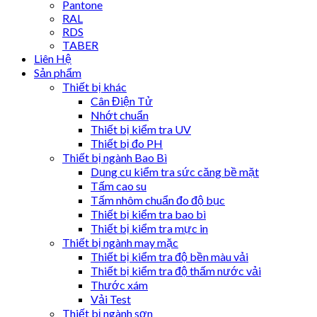
Pantone
RAL
RDS
TABER
Liên Hệ
Sản phẩm
Thiết bị khác
Cân Điện Tử
Nhớt chuẩn
Thiết bị kiểm tra UV
Thiết bị đo PH
Thiết bị ngành Bao Bì
Dụng cụ kiểm tra sức căng bề mặt
Tấm cao su
Tấm nhôm chuẩn đo độ bục
Thiết bị kiểm tra bao bì
Thiết bị kiểm tra mực in
Thiết bị ngành may mặc
Thiết bị kiểm tra độ bền màu vải
Thiết bị kiểm tra độ thấm nước vải
Thước xám
Vải Test
Thiết bị ngành sơn