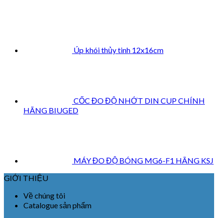
Úp khói thủy tinh 12x16cm
CỐC ĐO ĐỘ NHỚT DIN CUP CHÍNH
HÃNG BIUGED
MÁY ĐO ĐỘ BÓNG MG6-F1 HÃNG KSJ
GIỚI THIỆU
Về chúng tôi
Catalogue sản phẩm