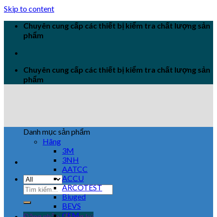
Skip to content
Chuyên cung cấp các thiết bị kiểm tra chất lượng sản
phẩm
Chuyên cung cấp các thiết bị kiểm tra chất lượng sản
phẩm
Danh mục sản phẩm
Hãng
3M
3NH
AATCC
ACCU
ARCOTEST
Biuged
BEVS
CEM
Đăng nhập / Đăng ký