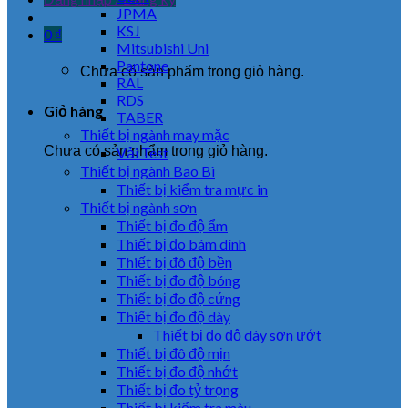
JPMA
KSJ
0
₫
Mitsubishi Uni
Pantone
Chưa có sản phẩm trong giỏ hàng.
RAL
RDS
Giỏ hàng
TABER
Thiết bị ngành may mặc
Chưa có sản phẩm trong giỏ hàng.
Vải Test
Thiết bị ngành Bao Bì
Thiết bị kiểm tra mực in
Thiết bị ngành sơn
Thiết bị đo độ ẩm
Thiết bị đo bám dính
Thiết bị đô độ bền
Thiết bị đo độ bóng
Thiết bị đo độ cứng
Thiết bị đo độ dày
Thiết bị đo độ dày sơn ướt
Thiết bị đô độ mịn
Thiết bị đo độ nhớt
Thiết bị đo tỷ trọng
Thiết bị kiểm tra màu