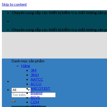
Skip to content
Chuyên cung cấp các thiết bị kiểm tra chất lượng sản
Chuyên cung cấp các thiết bị kiểm tra chất lượng sản
Danh mục sản phẩm
Hãng
3M
3NH
AATCC
ACCU
ARCOTEST
Biuged
BEVS
CEM
JPMA