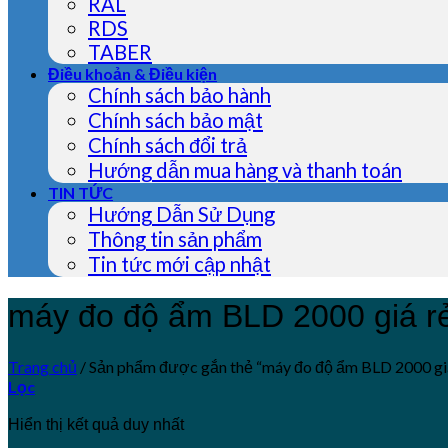
RAL
RDS
TABER
Điều khoản & Điều kiện
Chính sách bảo hành
Chính sách bảo mật
Chính sách đổi trả
Hướng dẫn mua hàng và thanh toán
TIN TỨC
Hướng Dẫn Sử Dụng
Thông tin sản phẩm
Tin tức mới cập nhật
máy đo độ ẩm BLD 2000 giá r
Trang chủ
/
Sản phẩm được gắn thẻ “máy đo độ ẩm BLD 2000 gi
Lọc
Hiển thị kết quả duy nhất