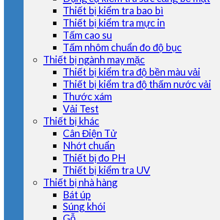
Thiết bị kiểm tra bao bì
Thiết bị kiểm tra mực in
Tấm cao su
Tấm nhôm chuẩn đo độ bục
Thiết bị ngành may mặc
Thiết bị kiểm tra độ bền màu vải
Thiết bị kiểm tra độ thấm nước vải
Thước xám
Vải Test
Thiết bị khác
Cân Điện Tử
Nhớt chuẩn
Thiết bị đo PH
Thiết bị kiểm tra UV
Thiết bị nhà hàng
Bát úp
Súng khói
Gỗ