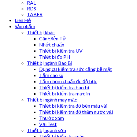
RAL
RDS
TABER
Liên Hệ
Sản phẩm
Thiết bị khác
Cân Điện Tử
Nhớt chuẩn
Thiết bị kiểm tra UV
Thiết bị đo PH
Thiết bị ngành Bao Bì
Dụng cụ kiểm tra sức căng bề mặt
Tấm cao su
Tấm nhôm chuẩn đo độ bục
Thiết bị kiểm tra bao bì
Thiết bị kiểm tra mực in
Thiết bị ngành may mặc
Thiết bị kiểm tra độ bền màu vải
Thiết bị kiểm tra độ thấm nước vải
Thước xám
Vải Test
Thiết bị ngành sơn
Thiết bị kiểm tra màu