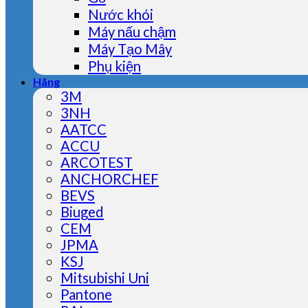
Nước khói
Máy nấu chậm
Máy Tạo Mây
Phụ kiện
Hãng
3M
3NH
AATCC
ACCU
ARCOTEST
ANCHORCHEF
BEVS
Biuged
CEM
JPMA
KSJ
Mitsubishi Uni
Pantone