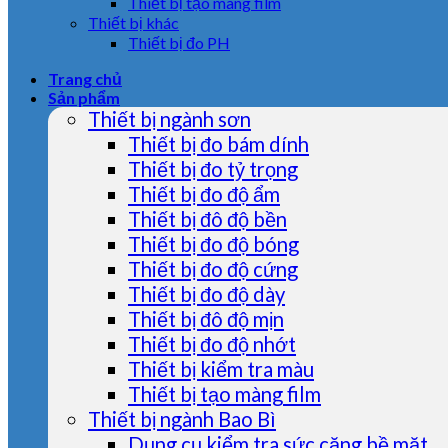
Thiết bị tạo màng film
Thiết bị khác
Thiết bị đo PH
Trang chủ
Sản phẩm
Thiết bị ngành sơn
Thiết bị đo bám dính
Thiết bị đo tỷ trọng
Thiết bị đo độ ẩm
Thiết bị đô độ bền
Thiết bị đo độ bóng
Thiết bị đo độ cứng
Thiết bị đo độ dày
Thiết bị đô độ mịn
Thiết bị đo độ nhớt
Thiết bị kiểm tra màu
Thiết bị tạo màng film
Thiết bị ngành Bao Bì
Dụng cụ kiểm tra sức căng bề mặt