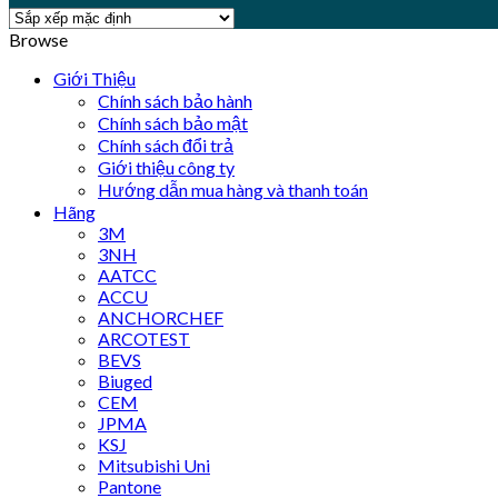
Browse
Giới Thiệu
Chính sách bảo hành
Chính sách bảo mật
Chính sách đổi trả
Giới thiệu công ty
Hướng dẫn mua hàng và thanh toán
Hãng
3M
3NH
AATCC
ACCU
ANCHORCHEF
ARCOTEST
BEVS
Biuged
CEM
JPMA
KSJ
Mitsubishi Uni
Pantone