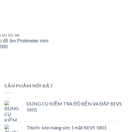
BỊ ĐO ĐỘ ẨM
 độ ẩm Protimeter mini
000
SẢN PHẨM NỔI BẬT
DỤNG CỤ KIỂM TRA ĐỘ BỀN VA ĐẬP BEVS
1601
Thước kéo màng sơn 1 mặt BEVS 1801