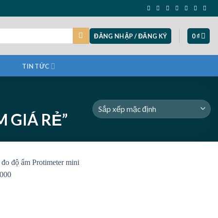
ĐĂNG NHẬP / ĐĂNG KÝ
0
₫
TIN TỨC
 GIÁ RẺ”