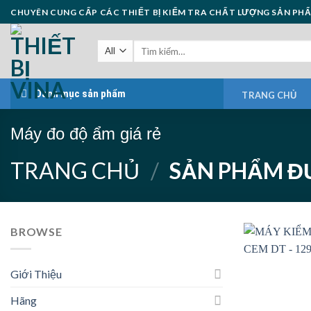
Skip
CHUYÊN CUNG CẤP CÁC THIẾT BỊ KIỂM TRA CHẤT LƯỢNG SẢN PH
to
content
Danh mục sản phẩm
TRANG CHỦ
Máy đo độ ẩm giá rẻ
TRANG CHỦ
/
SẢN PHẨM ĐƯ
BROWSE
Giới Thiệu
Hãng