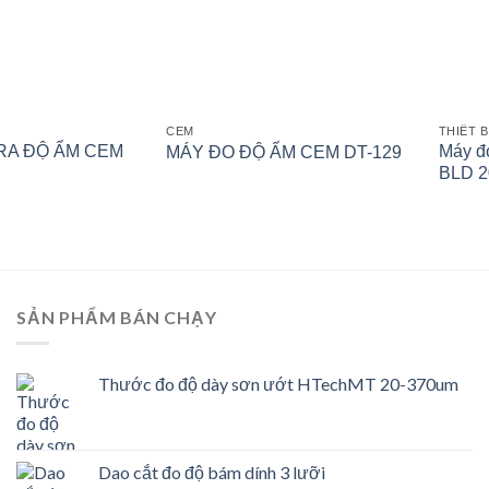
CEM
THIẾT 
RA ĐỘ ẨM CEM
Máy đo
MÁY ĐO ĐỘ ẨM CEM DT-129
BLD 2
SẢN PHẨM BÁN CHẠY
Thước đo độ dày sơn ướt HTechMT 20-370um
Dao cắt đo độ bám dính 3 lưỡi