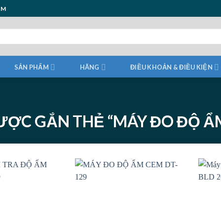
ẨM
SẢN PHẨM
HÃNG
ĐIỀU KHOẢN & ĐIỀU KIỆN
ỢC GẮN THẺ “MÁY ĐO ĐỘ ẨM