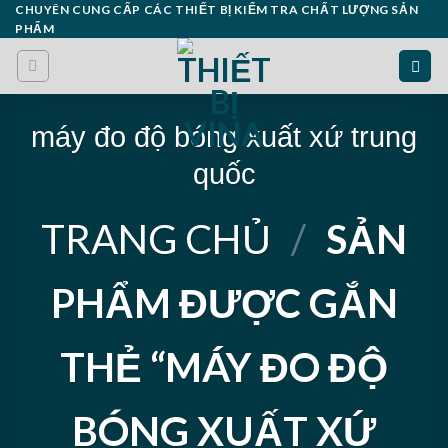
Skip
CHUYÊN CUNG CẤP CÁC THIẾT BỊ KIỂM TRA CHẤT LƯỢNG SẢN
PHẨM
to
content
máy đo độ bóng xuất xứ trung
quốc
TRANG CHỦ
/
SẢN
PHẨM ĐƯỢC GẮN
THẺ “MÁY ĐO ĐỘ
BÓNG XUẤT XỨ