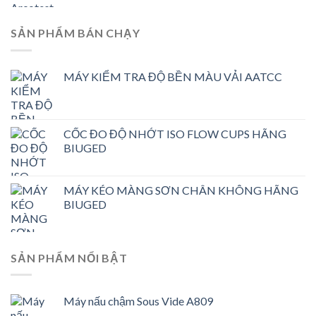
SẢN PHẨM BÁN CHẠY
MÁY KIỂM TRA ĐỘ BỀN MÀU VẢI AATCC
CỐC ĐO ĐỘ NHỚT ISO FLOW CUPS HÃNG
BIUGED
MÁY KÉO MÀNG SƠN CHÂN KHÔNG HÃNG
BIUGED
SẢN PHẨM NỔI BẬT
Máy nấu chậm Sous Vide A809