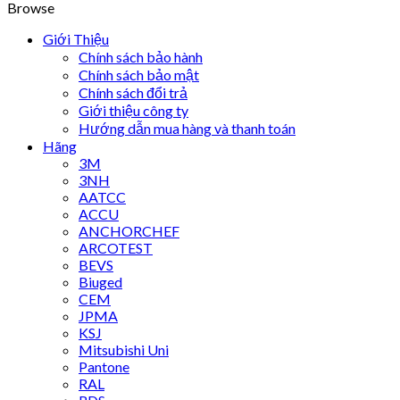
Browse
Giới Thiệu
Chính sách bảo hành
Chính sách bảo mật
Chính sách đổi trả
Giới thiệu công ty
Hướng dẫn mua hàng và thanh toán
Hãng
3M
3NH
AATCC
ACCU
ANCHORCHEF
ARCOTEST
BEVS
Biuged
CEM
JPMA
KSJ
Mitsubishi Uni
Pantone
RAL