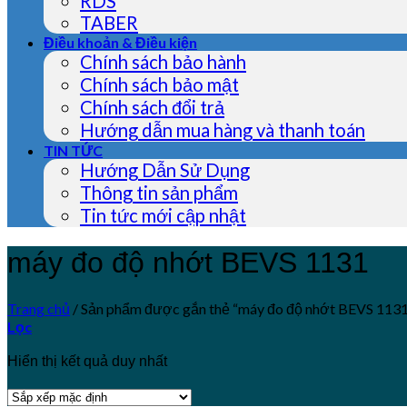
RDS
TABER
Điều khoản & Điều kiện
Chính sách bảo hành
Chính sách bảo mật
Chính sách đổi trả
Hướng dẫn mua hàng và thanh toán
TIN TỨC
Hướng Dẫn Sử Dụng
Thông tin sản phẩm
Tin tức mới cập nhật
máy đo độ nhớt BEVS 1131
Trang chủ
/
Sản phẩm được gắn thẻ “máy đo độ nhớt BEVS 113
Lọc
Hiển thị kết quả duy nhất