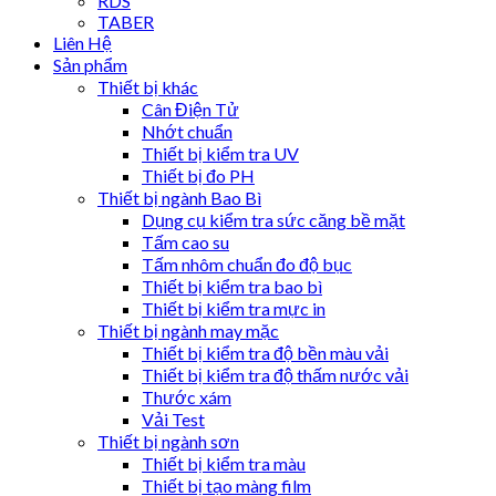
RDS
TABER
Liên Hệ
Sản phẩm
Thiết bị khác
Cân Điện Tử
Nhớt chuẩn
Thiết bị kiểm tra UV
Thiết bị đo PH
Thiết bị ngành Bao Bì
Dụng cụ kiểm tra sức căng bề mặt
Tấm cao su
Tấm nhôm chuẩn đo độ bục
Thiết bị kiểm tra bao bì
Thiết bị kiểm tra mực in
Thiết bị ngành may mặc
Thiết bị kiểm tra độ bền màu vải
Thiết bị kiểm tra độ thấm nước vải
Thước xám
Vải Test
Thiết bị ngành sơn
Thiết bị kiểm tra màu
Thiết bị tạo màng film