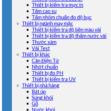
Thiết bị kiểm tra mực in
Tấm cao su
Tấm nhôm chuẩn đo độ bục
Thiết bị ngành may mặc
Thiết bị kiểm tra độ bền màu vải
Thiết bị kiểm tra độ thấm nước vải
Thước xám
Vải Test
Thiết bị khác
Cân Điện Tử
Nhớt chuẩn
Thiết bị đo PH
Thiết bị kiểm tra UV
Thiết bị nhà hàng
Bát úp
Súng khói
Gỗ
Nước khói