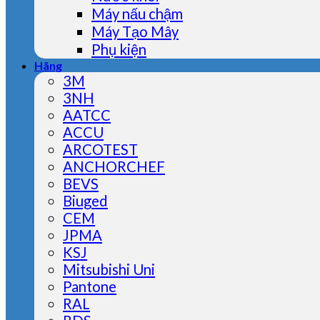
Máy nấu chậm
Máy Tạo Mây
Phụ kiện
Hãng
3M
3NH
AATCC
ACCU
ARCOTEST
ANCHORCHEF
BEVS
Biuged
CEM
JPMA
KSJ
Mitsubishi Uni
Pantone
RAL