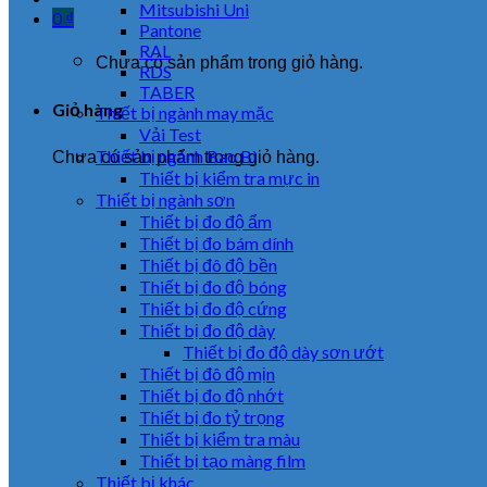
Mitsubishi Uni
0
₫
Pantone
RAL
Chưa có sản phẩm trong giỏ hàng.
RDS
TABER
Giỏ hàng
Thiết bị ngành may mặc
Vải Test
Thiết bị ngành Bao Bì
Chưa có sản phẩm trong giỏ hàng.
Thiết bị kiểm tra mực in
Thiết bị ngành sơn
Thiết bị đo độ ẩm
Thiết bị đo bám dính
Thiết bị đô độ bền
Thiết bị đo độ bóng
Thiết bị đo độ cứng
Thiết bị đo độ dày
Thiết bị đo độ dày sơn ướt
Thiết bị đô độ mịn
Thiết bị đo độ nhớt
Thiết bị đo tỷ trọng
Thiết bị kiểm tra màu
Thiết bị tạo màng film
Thiết bị khác