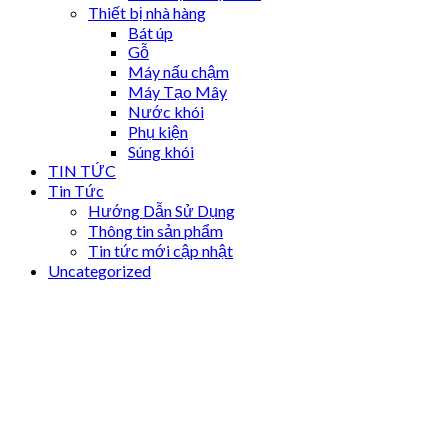
Thiết bị nhà hàng
Bát úp
Gỗ
Máy nấu chậm
Máy Tạo Mây
Nước khói
Phụ kiện
Súng khói
TIN TỨC
Tin Tức
Hướng Dẫn Sử Dụng
Thông tin sản phẩm
Tin tức mới cập nhật
Uncategorized