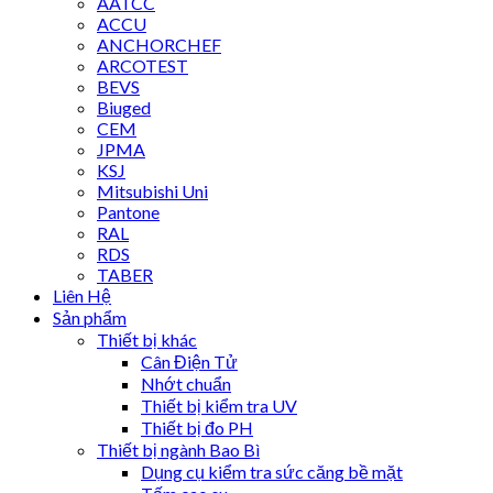
AATCC
ACCU
ANCHORCHEF
ARCOTEST
BEVS
Biuged
CEM
JPMA
KSJ
Mitsubishi Uni
Pantone
RAL
RDS
TABER
Liên Hệ
Sản phẩm
Thiết bị khác
Cân Điện Tử
Nhớt chuẩn
Thiết bị kiểm tra UV
Thiết bị đo PH
Thiết bị ngành Bao Bì
Dụng cụ kiểm tra sức căng bề mặt