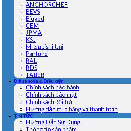
ANCHORCHEF
BEVS
Biuged
CEM
JPMA
KSJ
Mitsubishi Uni
Pantone
RAL
RDS
TABER
Điều khoản & Điều kiện
Chính sách bảo hành
Chính sách bảo mật
Chính sách đổi trả
Hướng dẫn mua hàng và thanh toán
TIN TỨC
Hướng Dẫn Sử Dụng
Thông tin sản phẩm