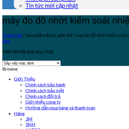
Tin tức mới cập nhật
máy đo độ nhớt kiểm soát nhiệ
Trang chủ
/
Sản phẩm được gắn thẻ “máy đo độ nhớt kiểm soát n
Lọc
Hiển thị kết quả duy nhất
Browse
Giới Thiệu
Chính sách bảo hành
Chính sách bảo mật
Chính sách đổi trả
Giới thiệu công ty
Hướng dẫn mua hàng và thanh toán
Hãng
3M
3NH