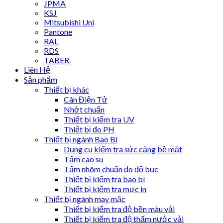
JPMA
KSJ
Mitsubishi Uni
Pantone
RAL
RDS
TABER
Liên Hệ
Sản phẩm
Thiết bị khác
Cân Điện Tử
Nhớt chuẩn
Thiết bị kiểm tra UV
Thiết bị đo PH
Thiết bị ngành Bao Bì
Dụng cụ kiểm tra sức căng bề mặt
Tấm cao su
Tấm nhôm chuẩn đo độ bục
Thiết bị kiểm tra bao bì
Thiết bị kiểm tra mực in
Thiết bị ngành may mặc
Thiết bị kiểm tra độ bền màu vải
Thiết bị kiểm tra độ thấm nước vải