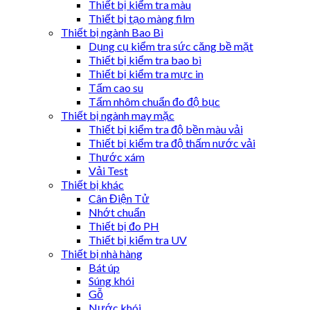
Thiết bị kiểm tra màu
Thiết bị tạo màng film
Thiết bị ngành Bao Bì
Dụng cụ kiểm tra sức căng bề mặt
Thiết bị kiểm tra bao bì
Thiết bị kiểm tra mực in
Tấm cao su
Tấm nhôm chuẩn đo độ bục
Thiết bị ngành may mặc
Thiết bị kiểm tra độ bền màu vải
Thiết bị kiểm tra độ thấm nước vải
Thước xám
Vải Test
Thiết bị khác
Cân Điện Tử
Nhớt chuẩn
Thiết bị đo PH
Thiết bị kiểm tra UV
Thiết bị nhà hàng
Bát úp
Súng khói
Gỗ
Nước khói