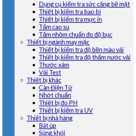
Dụng cụ kiểm tra sức căng bề mặt
Thiết bị kiểm tra bao bì
Thiết bị kiểm tra mực in
Tấm cao su
Tấm nhôm chuẩn đo độ bục
Thiết bị ngành may mặc
Thiết bị kiểm tra độ bền màu vải
Thiết bị kiểm tra độ thấm nước vải
Thước xám
Vải Test
Thiết bị khác
Cân Điện Tử
Nhớt chuẩn
Thiết bị đo PH
Thiết bị kiểm tra UV
Thiết bị nhà hàng
Bát úp
Súng khói