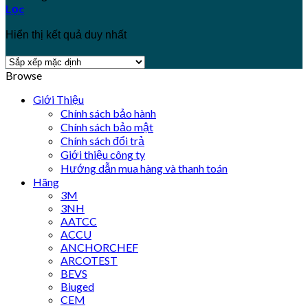
Lọc
Hiển thị kết quả duy nhất
Browse
Giới Thiệu
Chính sách bảo hành
Chính sách bảo mật
Chính sách đổi trả
Giới thiệu công ty
Hướng dẫn mua hàng và thanh toán
Hãng
3M
3NH
AATCC
ACCU
ANCHORCHEF
ARCOTEST
BEVS
Biuged
CEM