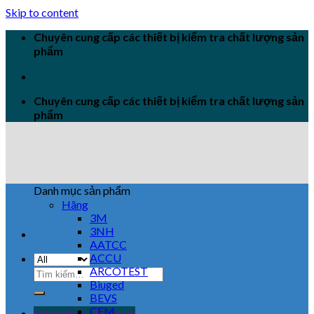
Skip to content
Chuyên cung cấp các thiết bị kiểm tra chất lượng sản
phẩm
Chuyên cung cấp các thiết bị kiểm tra chất lượng sản
phẩm
Danh mục sản phẩm
Hãng
3M
3NH
AATCC
ACCU
ARCOTEST
Biuged
BEVS
CEM
Đăng nhập / Đăng ký