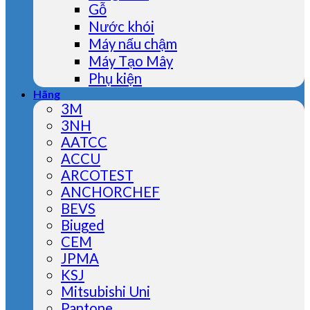
Gỗ
Nước khói
Máy nấu chậm
Máy Tạo Mây
Phụ kiện
Hãng
3M
3NH
AATCC
ACCU
ARCOTEST
ANCHORCHEF
BEVS
Biuged
CEM
JPMA
KSJ
Mitsubishi Uni
Pantone