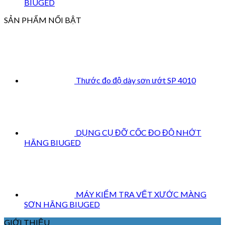
BIUGED
SẢN PHẨM NỔI BẬT
Thước đo độ dày sơn ướt SP 4010
DỤNG CỤ ĐỠ CỐC ĐO ĐỘ NHỚT
HÃNG BIUGED
MÁY KIỂM TRA VẾT XƯỚC MÀNG
SƠN HÃNG BIUGED
GIỚI THIỆU