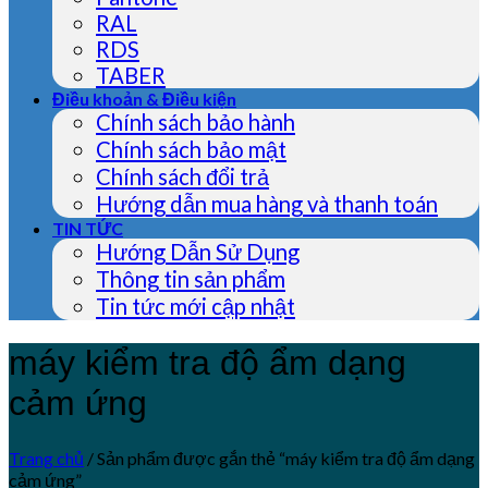
RAL
RDS
TABER
Điều khoản & Điều kiện
Chính sách bảo hành
Chính sách bảo mật
Chính sách đổi trả
Hướng dẫn mua hàng và thanh toán
TIN TỨC
Hướng Dẫn Sử Dụng
Thông tin sản phẩm
Tin tức mới cập nhật
máy kiểm tra độ ẩm dạng
cảm ứng
Trang chủ
/
Sản phẩm được gắn thẻ “máy kiểm tra độ ẩm dạng
cảm ứng”