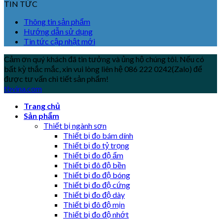
TIN TỨC
Thông tin sản phẩm
Hướng dẫn sử dụng
Tin tức cập nhật mới
Cảm ơn quý khách đã tin tưởng và ủng hộ chúng tôi. Nếu có
bất kỳ thắc mắc, xin vui lòng liên hệ 086 222 0242(Zalo) để
được tư vấn chi tiết sản phẩm!
tbvina.com
Trang chủ
Sản phẩm
Thiết bị ngành sơn
Thiết bị đo bám dính
Thiết bị đo tỷ trọng
Thiết bị đo độ ẩm
Thiết bị đô độ bền
Thiết bị đo độ bóng
Thiết bị đo độ cứng
Thiết bị đo độ dày
Thiết bị đô độ mịn
Thiết bị đo độ nhớt