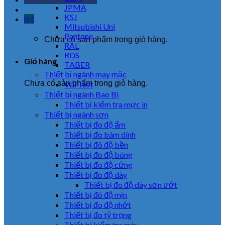
JPMA
KSJ
0
₫
Mitsubishi Uni
Pantone
Chưa có sản phẩm trong giỏ hàng.
RAL
RDS
Giỏ hàng
TABER
Thiết bị ngành may mặc
Chưa có sản phẩm trong giỏ hàng.
Vải Test
Thiết bị ngành Bao Bì
Thiết bị kiểm tra mực in
Thiết bị ngành sơn
Thiết bị đo độ ẩm
Thiết bị đo bám dính
Thiết bị đô độ bền
Thiết bị đo độ bóng
Thiết bị đo độ cứng
Thiết bị đo độ dày
Thiết bị đo độ dày sơn ướt
Thiết bị đô độ mịn
Thiết bị đo độ nhớt
Thiết bị đo tỷ trọng
Thiết bị kiểm tra màu