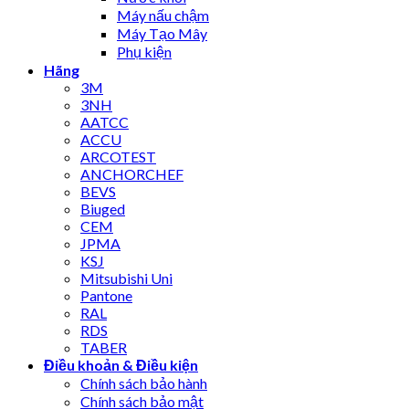
Máy nấu chậm
Máy Tạo Mây
Phụ kiện
Hãng
3M
3NH
AATCC
ACCU
ARCOTEST
ANCHORCHEF
BEVS
Biuged
CEM
JPMA
KSJ
Mitsubishi Uni
Pantone
RAL
RDS
TABER
Điều khoản & Điều kiện
Chính sách bảo hành
Chính sách bảo mật