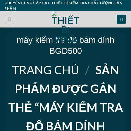
Skip
CHUYÊN CUNG CẤP CÁC THIẾT BỊ KIỂM TRA CHẤT LƯỢNG SẢN
PHẨM
to
content
máy kiểm tra độ bám dính
BGD500
TRANG CHỦ
/
SẢN
PHẨM ĐƯỢC GẮN
THẺ “MÁY KIỂM TRA
ĐỘ BÁM DÍNH