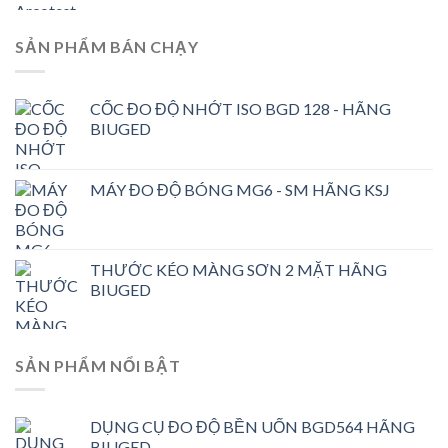
SẢN PHẨM BÁN CHẠY
CỐC ĐO ĐỘ NHỚT ISO BGD 128 - HÃNG
BIUGED
MÁY ĐO ĐỘ BÓNG MG6 - SM HÃNG KSJ
THƯỚC KÉO MÀNG SƠN 2 MẶT HÃNG
BIUGED
SẢN PHẨM NỔI BẬT
DỤNG CỤ ĐO ĐỘ BỀN UỐN BGD564 HÃNG
BIUGED