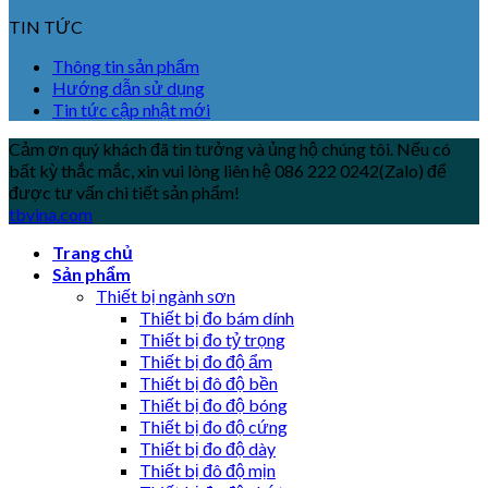
TIN TỨC
Thông tin sản phẩm
Hướng dẫn sử dụng
Tin tức cập nhật mới
Cảm ơn quý khách đã tin tưởng và ủng hộ chúng tôi. Nếu có
bất kỳ thắc mắc, xin vui lòng liên hệ 086 222 0242(Zalo) để
được tư vấn chi tiết sản phẩm!
tbvina.com
Trang chủ
Sản phẩm
Thiết bị ngành sơn
Thiết bị đo bám dính
Thiết bị đo tỷ trọng
Thiết bị đo độ ẩm
Thiết bị đô độ bền
Thiết bị đo độ bóng
Thiết bị đo độ cứng
Thiết bị đo độ dày
Thiết bị đô độ mịn