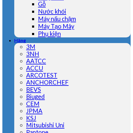
Gỗ
Nước khói
Máy nấu chậm
Máy Tạo Mây
Phụ kiện
Hãng
3M
3NH
AATCC
ACCU
ARCOTEST
ANCHORCHEF
BEVS
Biuged
CEM
JPMA
KSJ
Mitsubishi Uni
Pantone