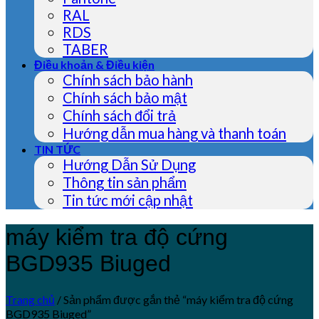
RAL
RDS
TABER
Điều khoản & Điều kiện
Chính sách bảo hành
Chính sách bảo mật
Chính sách đổi trả
Hướng dẫn mua hàng và thanh toán
TIN TỨC
Hướng Dẫn Sử Dụng
Thông tin sản phẩm
Tin tức mới cập nhật
máy kiểm tra độ cứng
BGD935 Biuged
Trang chủ
/
Sản phẩm được gắn thẻ “máy kiểm tra độ cứng
BGD935 Biuged”