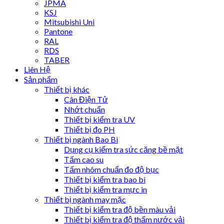
JPMA
KSJ
Mitsubishi Uni
Pantone
RAL
RDS
TABER
Liên Hệ
Sản phẩm
Thiết bị khác
Cân Điện Tử
Nhớt chuẩn
Thiết bị kiểm tra UV
Thiết bị đo PH
Thiết bị ngành Bao Bì
Dụng cụ kiểm tra sức căng bề mặt
Tấm cao su
Tấm nhôm chuẩn đo độ bục
Thiết bị kiểm tra bao bì
Thiết bị kiểm tra mực in
Thiết bị ngành may mặc
Thiết bị kiểm tra độ bền màu vải
Thiết bị kiểm tra độ thấm nước vải