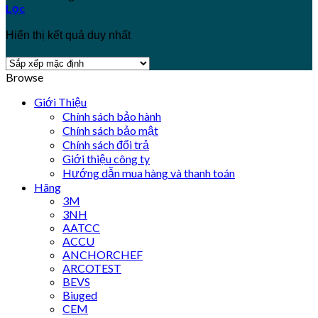
Lọc
Hiển thị kết quả duy nhất
Browse
Giới Thiệu
Chính sách bảo hành
Chính sách bảo mật
Chính sách đổi trả
Giới thiệu công ty
Hướng dẫn mua hàng và thanh toán
Hãng
3M
3NH
AATCC
ACCU
ANCHORCHEF
ARCOTEST
BEVS
Biuged
CEM