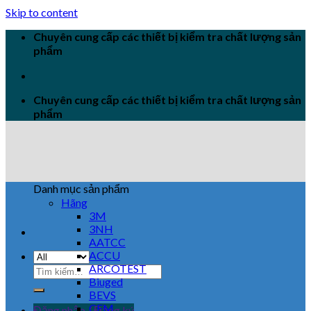
Skip to content
Chuyên cung cấp các thiết bị kiểm tra chất lượng sản
phẩm
Chuyên cung cấp các thiết bị kiểm tra chất lượng sản
phẩm
Danh mục sản phẩm
Hãng
3M
3NH
AATCC
ACCU
ARCOTEST
Biuged
BEVS
CEM
Đăng nhập / Đăng ký