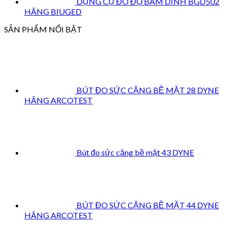
DỤNG CỤ ĐO ĐỘ BÁM DÍNH BGD502
HÃNG BIUGED
SẢN PHẨM NỔI BẬT
BÚT ĐO SỨC CĂNG BỀ MẶT 28 DYNE
HÃNG ARCOTEST
Bút đo sức căng bề mặt 43 DYNE
BÚT ĐO SỨC CĂNG BỀ MẶT 44 DYNE
HÃNG ARCOTEST