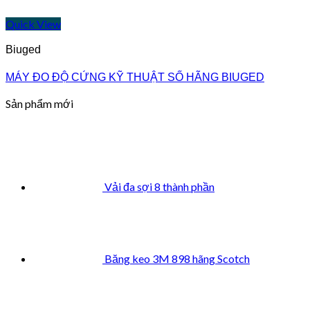
Quick View
Biuged
MÁY ĐO ĐỘ CỨNG KỸ THUẬT SỐ HÃNG BIUGED
Sản phẩm mới
Vải đa sợi 8 thành phần
Băng keo 3M 898 hãng Scotch