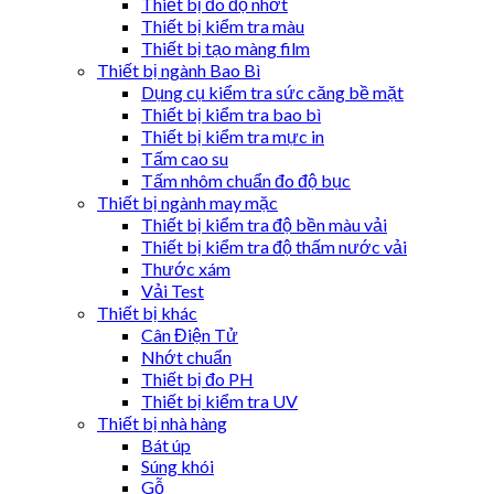
Thiết bị đo độ nhớt
Thiết bị kiểm tra màu
Thiết bị tạo màng film
Thiết bị ngành Bao Bì
Dụng cụ kiểm tra sức căng bề mặt
Thiết bị kiểm tra bao bì
Thiết bị kiểm tra mực in
Tấm cao su
Tấm nhôm chuẩn đo độ bục
Thiết bị ngành may mặc
Thiết bị kiểm tra độ bền màu vải
Thiết bị kiểm tra độ thấm nước vải
Thước xám
Vải Test
Thiết bị khác
Cân Điện Tử
Nhớt chuẩn
Thiết bị đo PH
Thiết bị kiểm tra UV
Thiết bị nhà hàng
Bát úp
Súng khói
Gỗ