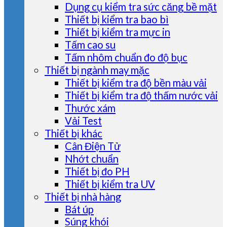
Dụng cụ kiểm tra sức căng bề mặt
Thiết bị kiểm tra bao bì
Thiết bị kiểm tra mực in
Tấm cao su
Tấm nhôm chuẩn đo độ bục
Thiết bị ngành may mặc
Thiết bị kiểm tra độ bền màu vải
Thiết bị kiểm tra độ thấm nước vải
Thước xám
Vải Test
Thiết bị khác
Cân Điện Tử
Nhớt chuẩn
Thiết bị đo PH
Thiết bị kiểm tra UV
Thiết bị nhà hàng
Bát úp
Súng khói