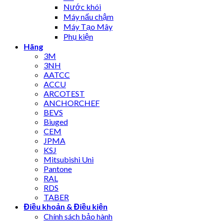
Nước khói
Máy nấu chậm
Máy Tạo Mây
Phụ kiện
Hãng
3M
3NH
AATCC
ACCU
ARCOTEST
ANCHORCHEF
BEVS
Biuged
CEM
JPMA
KSJ
Mitsubishi Uni
Pantone
RAL
RDS
TABER
Điều khoản & Điều kiện
Chính sách bảo hành