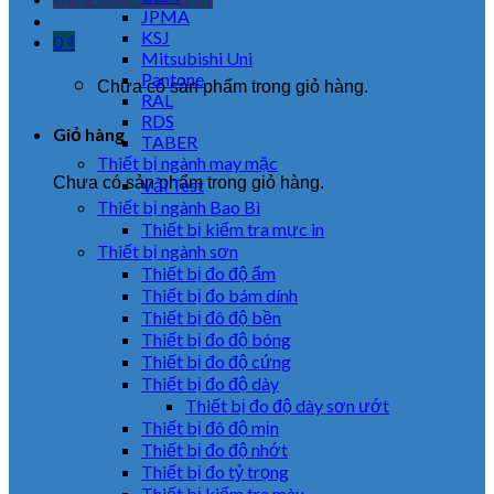
JPMA
KSJ
0
₫
Mitsubishi Uni
Pantone
Chưa có sản phẩm trong giỏ hàng.
RAL
RDS
Giỏ hàng
TABER
Thiết bị ngành may mặc
Chưa có sản phẩm trong giỏ hàng.
Vải Test
Thiết bị ngành Bao Bì
Thiết bị kiểm tra mực in
Thiết bị ngành sơn
Thiết bị đo độ ẩm
Thiết bị đo bám dính
Thiết bị đô độ bền
Thiết bị đo độ bóng
Thiết bị đo độ cứng
Thiết bị đo độ dày
Thiết bị đo độ dày sơn ướt
Thiết bị đô độ mịn
Thiết bị đo độ nhớt
Thiết bị đo tỷ trọng
Thiết bị kiểm tra màu