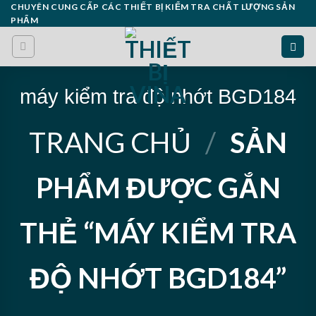
Skip
CHUYÊN CUNG CẤP CÁC THIẾT BỊ KIỂM TRA CHẤT LƯỢNG SẢN
PHẨM
to
content
máy kiểm tra độ nhớt BGD184
TRANG CHỦ
/
SẢN
PHẨM ĐƯỢC GẮN
THẺ “MÁY KIỂM TRA
ĐỘ NHỚT BGD184”