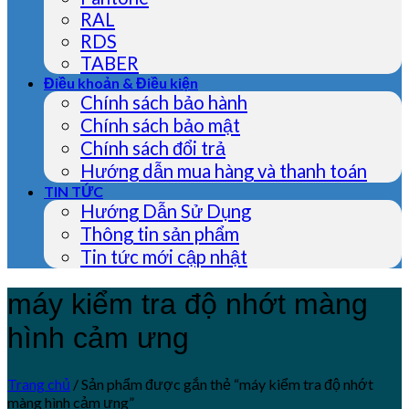
RAL
RDS
TABER
Điều khoản & Điều kiện
Chính sách bảo hành
Chính sách bảo mật
Chính sách đổi trả
Hướng dẫn mua hàng và thanh toán
TIN TỨC
Hướng Dẫn Sử Dụng
Thông tin sản phẩm
Tin tức mới cập nhật
máy kiểm tra độ nhớt màng
hình cảm ưng
Trang chủ
/
Sản phẩm được gắn thẻ “máy kiểm tra độ nhớt
màng hình cảm ưng”