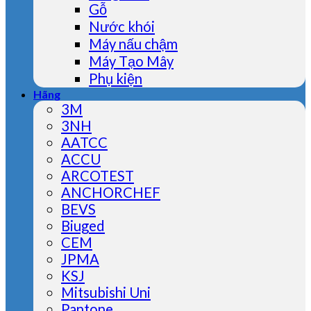
Gỗ
Nước khói
Máy nấu chậm
Máy Tạo Mây
Phụ kiện
Hãng
3M
3NH
AATCC
ACCU
ARCOTEST
ANCHORCHEF
BEVS
Biuged
CEM
JPMA
KSJ
Mitsubishi Uni
Pantone