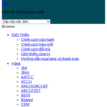
Lọc
Hiển thị kết quả duy nhất
Browse
Giới Thiệu
Chính sách bảo hành
Chính sách bảo mật
Chính sách đổi trả
Giới thiệu công ty
Hướng dẫn mua hàng và thanh toán
Hãng
3M
3NH
AATCC
ACCU
ANCHORCHEF
ARCOTEST
BEVS
Biuged
CEM