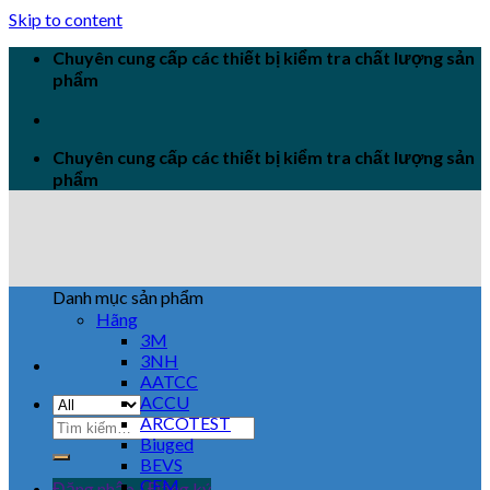
Skip to content
Chuyên cung cấp các thiết bị kiểm tra chất lượng sản
phẩm
Chuyên cung cấp các thiết bị kiểm tra chất lượng sản
phẩm
Danh mục sản phẩm
Hãng
3M
3NH
AATCC
ACCU
ARCOTEST
Biuged
BEVS
CEM
Đăng nhập / Đăng ký