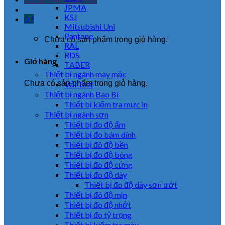
JPMA
KSJ
0
₫
Mitsubishi Uni
Pantone
Chưa có sản phẩm trong giỏ hàng.
RAL
RDS
Giỏ hàng
TABER
Thiết bị ngành may mặc
Chưa có sản phẩm trong giỏ hàng.
Vải Test
Thiết bị ngành Bao Bì
Thiết bị kiểm tra mực in
Thiết bị ngành sơn
Thiết bị đo độ ẩm
Thiết bị đo bám dính
Thiết bị đô độ bền
Thiết bị đo độ bóng
Thiết bị đo độ cứng
Thiết bị đo độ dày
Thiết bị đo độ dày sơn ướt
Thiết bị đô độ mịn
Thiết bị đo độ nhớt
Thiết bị đo tỷ trọng
Thiết bị kiểm tra màu