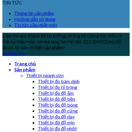
TIN TỨC
Thông tin sản phẩm
Hướng dẫn sử dụng
Tin tức cập nhật mới
Cảm ơn quý khách đã tin tưởng và ủng hộ chúng tôi. Nếu có
bất kỳ thắc mắc, xin vui lòng liên hệ 086 222 0242(Zalo) để
được tư vấn chi tiết sản phẩm!
tbvina.com
Trang chủ
Sản phẩm
Thiết bị ngành sơn
Thiết bị đo bám dính
Thiết bị đo tỷ trọng
Thiết bị đo độ ẩm
Thiết bị đô độ bền
Thiết bị đo độ bóng
Thiết bị đo độ cứng
Thiết bị đo độ dày
Thiết bị đô độ mịn
Thiết bị đo độ nhớt