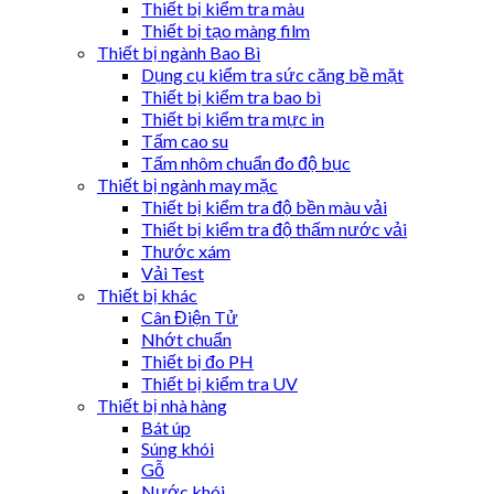
Thiết bị kiểm tra màu
Thiết bị tạo màng film
Thiết bị ngành Bao Bì
Dụng cụ kiểm tra sức căng bề mặt
Thiết bị kiểm tra bao bì
Thiết bị kiểm tra mực in
Tấm cao su
Tấm nhôm chuẩn đo độ bục
Thiết bị ngành may mặc
Thiết bị kiểm tra độ bền màu vải
Thiết bị kiểm tra độ thấm nước vải
Thước xám
Vải Test
Thiết bị khác
Cân Điện Tử
Nhớt chuẩn
Thiết bị đo PH
Thiết bị kiểm tra UV
Thiết bị nhà hàng
Bát úp
Súng khói
Gỗ
Nước khói