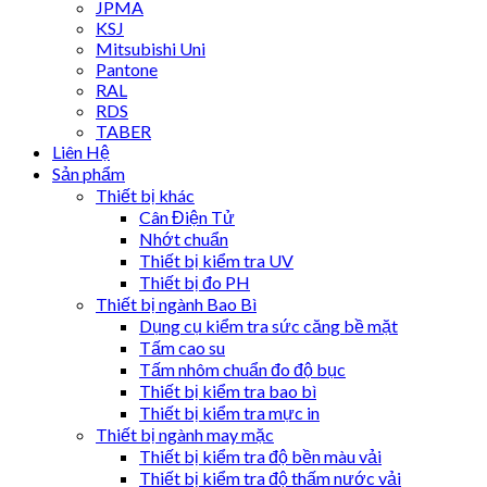
JPMA
KSJ
Mitsubishi Uni
Pantone
RAL
RDS
TABER
Liên Hệ
Sản phẩm
Thiết bị khác
Cân Điện Tử
Nhớt chuẩn
Thiết bị kiểm tra UV
Thiết bị đo PH
Thiết bị ngành Bao Bì
Dụng cụ kiểm tra sức căng bề mặt
Tấm cao su
Tấm nhôm chuẩn đo độ bục
Thiết bị kiểm tra bao bì
Thiết bị kiểm tra mực in
Thiết bị ngành may mặc
Thiết bị kiểm tra độ bền màu vải
Thiết bị kiểm tra độ thấm nước vải