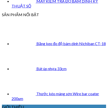
MÁY KIỂM TRA ĐỘ BÁM DÍNH KỸ
THUẬT SỐ
SẢN PHẨM NỔI BẬT
Băng keo đo độ bám dính Nichiban CT-18
Bát úp nhựa 33cm
Thước kéo màng sơn Wire bar coater
200um
GIỚI THIỆU