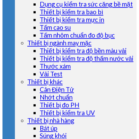
Dụng cụ kiểm tra sức căng bề mặt
Thiết bị kiểm tra bao bì
Thiết bị kiểm tra mực in
Tấm cao su
Tấm nhôm chuẩn đo độ bục
Thiết bị ngành may mặc
Thiết bị kiểm tra độ bền màu vải
Thiết bị kiểm tra độ thấm nước vải
Thước xám
Vải Test
Thiết bị khác
Cân Điện Tử
Nhớt chuẩn
Thiết bị đo PH
Thiết bị kiểm tra UV
Thiết bị nhà hàng
Bát úp
Súng khói