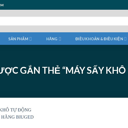
ẨM
SẢN PHẨM
HÃNG
ĐIỀU KHOẢN & ĐIỀU KIỆN
ỢC GẮN THẺ “MÁY SẤY KHÔ 