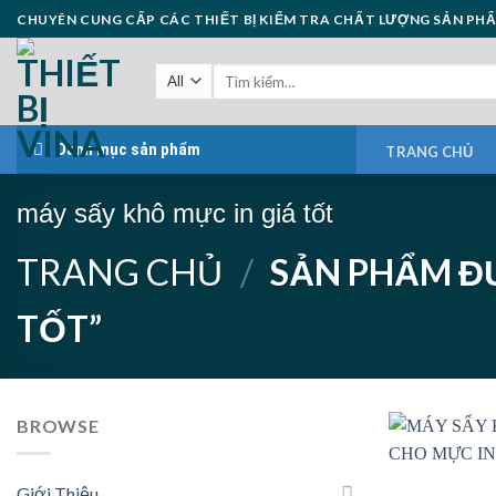
Skip
CHUYÊN CUNG CẤP CÁC THIẾT BỊ KIỂM TRA CHẤT LƯỢNG SẢN PH
to
content
Danh mục sản phẩm
TRANG CHỦ
máy sấy khô mực in giá tốt
TRANG CHỦ
/
SẢN PHẨM ĐƯ
TỐT”
BROWSE
Giới Thiệu