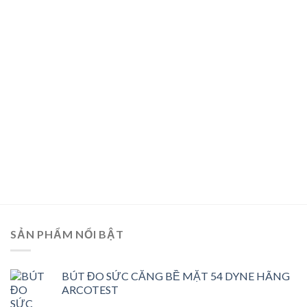
SẢN PHẨM NỔI BẬT
BÚT ĐO SỨC CĂNG BỀ MẶT 54 DYNE HÃNG
ARCOTEST