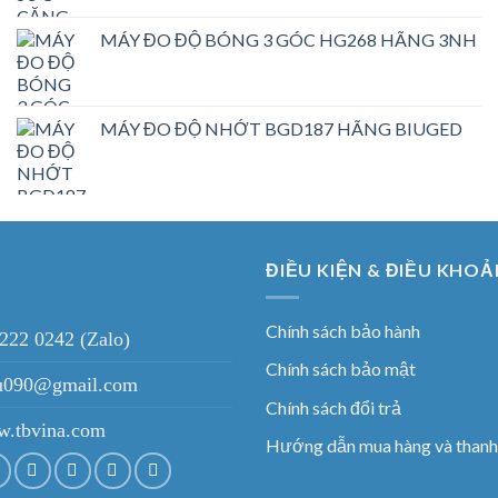
MÁY ĐO ĐỘ BÓNG 3 GÓC HG268 HÃNG 3NH
MÁY ĐO ĐỘ NHỚT BGD187 HÃNG BIUGED
ĐIỀU KIỆN & ĐIỀU KHOẢ
Chính sách bảo hành
 222 0242 (Zalo)
Chính sách bảo mật
ieu090@gmail.com
Chính sách đổi trả
.tbvina.com
Hướng dẫn mua hàng và thanh