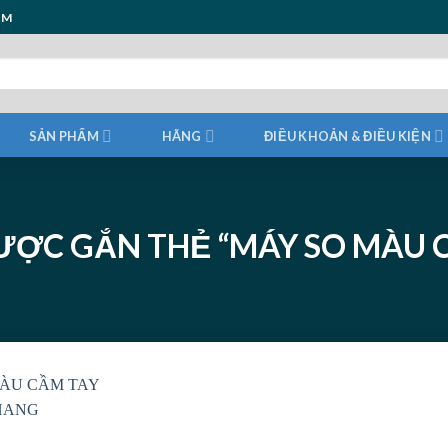
ẨM
SẢN PHẨM
HÃNG
ĐIỀU KHOẢN & ĐIỀU KIỆN
ƯỢC GẮN THẺ “MÁY SO MÀU 