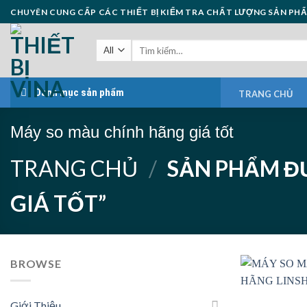
Skip
CHUYÊN CUNG CẤP CÁC THIẾT BỊ KIỂM TRA CHẤT LƯỢNG SẢN PH
to
content
Danh mục sản phẩm
TRANG CHỦ
Máy so màu chính hãng giá tốt
TRANG CHỦ
/
SẢN PHẨM Đ
GIÁ TỐT”
BROWSE
Giới Thiệu