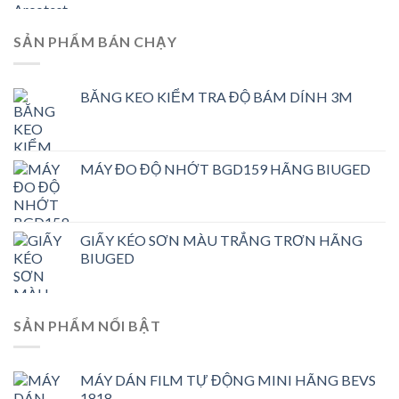
SẢN PHẨM BÁN CHẠY
BĂNG KEO KIỂM TRA ĐỘ BÁM DÍNH 3M
MÁY ĐO ĐỘ NHỚT BGD159 HÃNG BIUGED
GIẤY KÉO SƠN MÀU TRẮNG TRƠN HÃNG
BIUGED
SẢN PHẨM NỔI BẬT
MÁY DÁN FILM TỰ ĐỘNG MINI HÃNG BEVS
1818