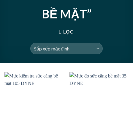
BỀ MẶT”
LỌC