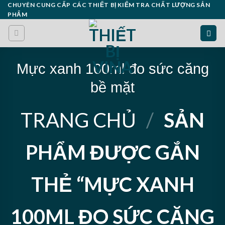
Skip
CHUYÊN CUNG CẤP CÁC THIẾT BỊ KIỂM TRA CHẤT LƯỢNG SẢN
PHẨM
to
content
Mực xanh 100ml đo sức căng
bề mặt
TRANG CHỦ
/
SẢN
PHẨM ĐƯỢC GẮN
THẺ “MỰC XANH
100ML ĐO SỨC CĂNG