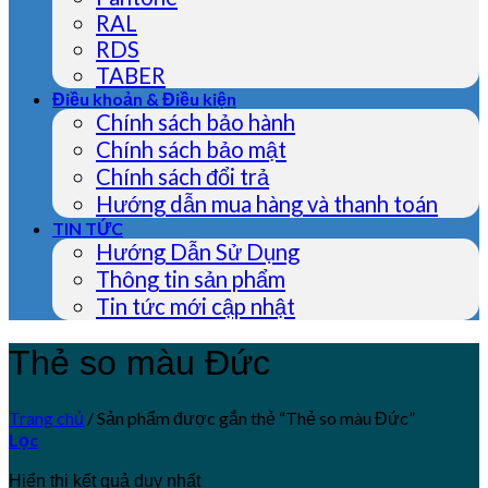
RAL
RDS
TABER
Điều khoản & Điều kiện
Chính sách bảo hành
Chính sách bảo mật
Chính sách đổi trả
Hướng dẫn mua hàng và thanh toán
TIN TỨC
Hướng Dẫn Sử Dụng
Thông tin sản phẩm
Tin tức mới cập nhật
Thẻ so màu Đức
Trang chủ
/
Sản phẩm được gắn thẻ “Thẻ so màu Đức”
Lọc
Hiển thị kết quả duy nhất