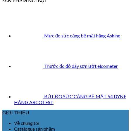
SẢN PHẨM NỔI BẬT
Mực đo sức căng bề mặt hãng Ashine
Thước đo độ dày sơn ướt elcometer
BÚT ĐO SỨC CĂNG BỀ MẶT 54 DYNE
HÃNG ARCOTEST
GIỚI THIỆU
Về chúng tôi
Catalogue sản phẩm