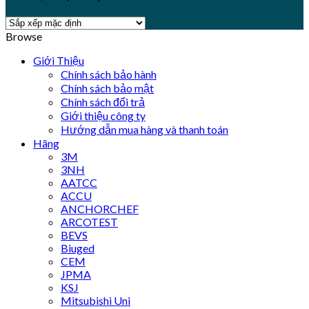
Browse
Giới Thiệu
Chính sách bảo hành
Chính sách bảo mật
Chính sách đổi trả
Giới thiệu công ty
Hướng dẫn mua hàng và thanh toán
Hãng
3M
3NH
AATCC
ACCU
ANCHORCHEF
ARCOTEST
BEVS
Biuged
CEM
JPMA
KSJ
Mitsubishi Uni