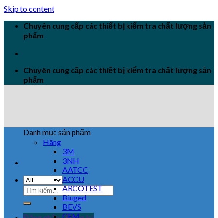
Skip to content
Chuyên cung cấp các thiết bị kiểm tra chất lượng sản
phẩm
Chuyên cung cấp các thiết bị kiểm tra chất lượng sản
phẩm
Danh mục sản phẩm
Hãng
3M
3NH
AATCC
ACCU
ARCOTEST
Biuged
BEVS
CEM
Đăng nhập / Đăng ký