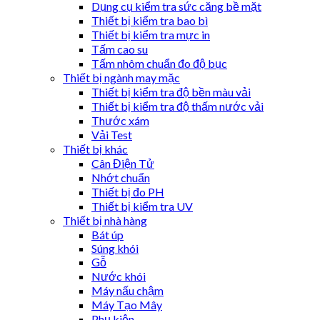
Dụng cụ kiểm tra sức căng bề mặt
Thiết bị kiểm tra bao bì
Thiết bị kiểm tra mực in
Tấm cao su
Tấm nhôm chuẩn đo độ bục
Thiết bị ngành may mặc
Thiết bị kiểm tra độ bền màu vải
Thiết bị kiểm tra độ thấm nước vải
Thước xám
Vải Test
Thiết bị khác
Cân Điện Tử
Nhớt chuẩn
Thiết bị đo PH
Thiết bị kiểm tra UV
Thiết bị nhà hàng
Bát úp
Súng khói
Gỗ
Nước khói
Máy nấu chậm
Máy Tạo Mây
Phụ kiện