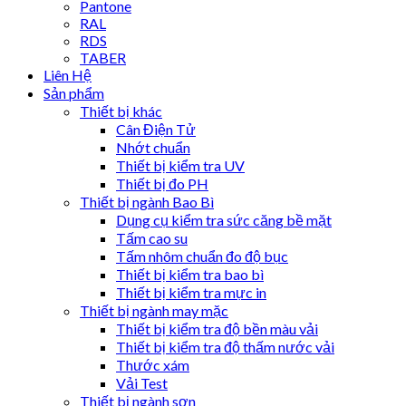
Pantone
RAL
RDS
TABER
Liên Hệ
Sản phẩm
Thiết bị khác
Cân Điện Tử
Nhớt chuẩn
Thiết bị kiểm tra UV
Thiết bị đo PH
Thiết bị ngành Bao Bì
Dụng cụ kiểm tra sức căng bề mặt
Tấm cao su
Tấm nhôm chuẩn đo độ bục
Thiết bị kiểm tra bao bì
Thiết bị kiểm tra mực in
Thiết bị ngành may mặc
Thiết bị kiểm tra độ bền màu vải
Thiết bị kiểm tra độ thấm nước vải
Thước xám
Vải Test
Thiết bị ngành sơn