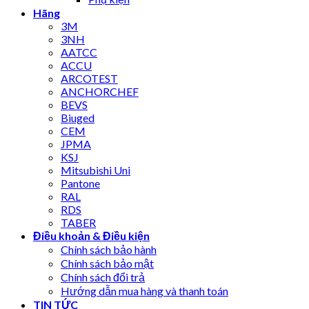
Hãng
3M
3NH
AATCC
ACCU
ARCOTEST
ANCHORCHEF
BEVS
Biuged
CEM
JPMA
KSJ
Mitsubishi Uni
Pantone
RAL
RDS
TABER
Điều khoản & Điều kiện
Chính sách bảo hành
Chính sách bảo mật
Chính sách đổi trả
Hướng dẫn mua hàng và thanh toán
TIN TỨC