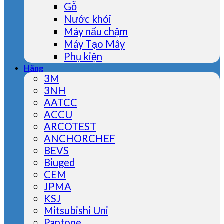
Gỗ
Nước khói
Máy nấu chậm
Máy Tạo Mây
Phụ kiện
Hãng
3M
3NH
AATCC
ACCU
ARCOTEST
ANCHORCHEF
BEVS
Biuged
CEM
JPMA
KSJ
Mitsubishi Uni
Pantone