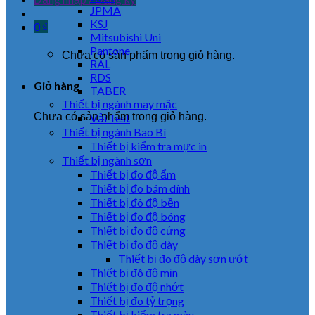
JPMA
KSJ
0
₫
Mitsubishi Uni
Pantone
Chưa có sản phẩm trong giỏ hàng.
RAL
RDS
Giỏ hàng
TABER
Thiết bị ngành may mặc
Chưa có sản phẩm trong giỏ hàng.
Vải Test
Thiết bị ngành Bao Bì
Thiết bị kiểm tra mực in
Thiết bị ngành sơn
Thiết bị đo độ ẩm
Thiết bị đo bám dính
Thiết bị đô độ bền
Thiết bị đo độ bóng
Thiết bị đo độ cứng
Thiết bị đo độ dày
Thiết bị đo độ dày sơn ướt
Thiết bị đô độ mịn
Thiết bị đo độ nhớt
Thiết bị đo tỷ trọng
Thiết bị kiểm tra màu