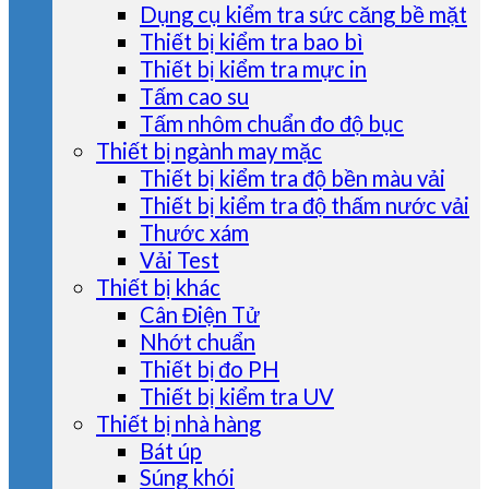
Dụng cụ kiểm tra sức căng bề mặt
Thiết bị kiểm tra bao bì
Thiết bị kiểm tra mực in
Tấm cao su
Tấm nhôm chuẩn đo độ bục
Thiết bị ngành may mặc
Thiết bị kiểm tra độ bền màu vải
Thiết bị kiểm tra độ thấm nước vải
Thước xám
Vải Test
Thiết bị khác
Cân Điện Tử
Nhớt chuẩn
Thiết bị đo PH
Thiết bị kiểm tra UV
Thiết bị nhà hàng
Bát úp
Súng khói