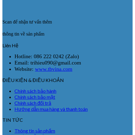
Scan để nhận tư vấn thêm
thông tin về sản phẩm
Liên Hệ
Hotline: 086 222 0242 (Zalo)
Email: trihieu090@gmail.com
Website:
www.tbvina.com
ĐIỀU KIỆN & ĐIỀU KHOẢN
Chính sách bảo hành
Chính sách bảo mật
Chính sách đổi trả
Hướng dẫn mua hàng và thanh toán
TIN TỨC
Thông tin sản phẩm