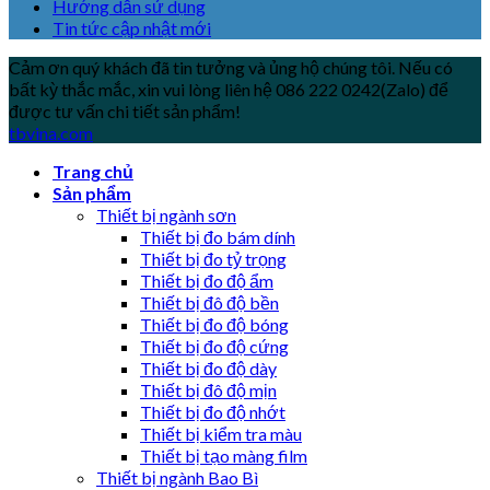
Hướng dẫn sử dụng
Tin tức cập nhật mới
Cảm ơn quý khách đã tin tưởng và ủng hộ chúng tôi. Nếu có
bất kỳ thắc mắc, xin vui lòng liên hệ 086 222 0242(Zalo) để
được tư vấn chi tiết sản phẩm!
tbvina.com
Trang chủ
Sản phẩm
Thiết bị ngành sơn
Thiết bị đo bám dính
Thiết bị đo tỷ trọng
Thiết bị đo độ ẩm
Thiết bị đô độ bền
Thiết bị đo độ bóng
Thiết bị đo độ cứng
Thiết bị đo độ dày
Thiết bị đô độ mịn
Thiết bị đo độ nhớt
Thiết bị kiểm tra màu
Thiết bị tạo màng film
Thiết bị ngành Bao Bì