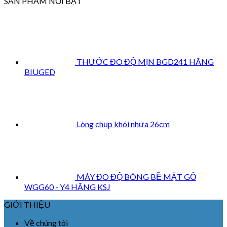
SẢN PHẨM NỔI BẬT
THƯỚC ĐO ĐỘ MỊN BGD241 HÃNG
BIUGED
Lòng chụp khói nhựa 26cm
MÁY ĐO ĐỘ BÓNG BỀ MẶT GỖ
WGG60 - Y4 HÃNG KSJ
GIỚI THIỆU
Về chúng tôi