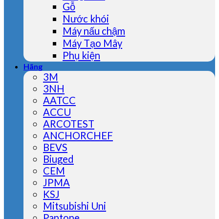
Gỗ
Nước khói
Máy nấu chậm
Máy Tạo Mây
Phụ kiện
Hãng
3M
3NH
AATCC
ACCU
ARCOTEST
ANCHORCHEF
BEVS
Biuged
CEM
JPMA
KSJ
Mitsubishi Uni
Pantone