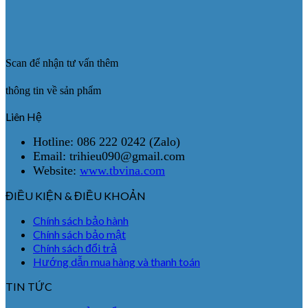
Scan để nhận tư vấn thêm
thông tin về sản phẩm
Liên Hệ
Hotline: 086 222 0242 (Zalo)
Email: trihieu090@gmail.com
Website:
www.tbvina.com
ĐIỀU KIỆN & ĐIỀU KHOẢN
Chính sách bảo hành
Chính sách bảo mật
Chính sách đổi trả
Hướng dẫn mua hàng và thanh toán
TIN TỨC