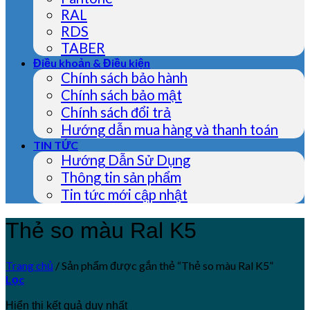
RAL
RDS
TABER
Điều khoản & Điều kiện
Chính sách bảo hành
Chính sách bảo mật
Chính sách đổi trả
Hướng dẫn mua hàng và thanh toán
TIN TỨC
Hướng Dẫn Sử Dụng
Thông tin sản phẩm
Tin tức mới cập nhật
Thẻ so màu Ral K5
Trang chủ
/
Sản phẩm được gắn thẻ “Thẻ so màu Ral K5”
Lọc
Hiển thị kết quả duy nhất