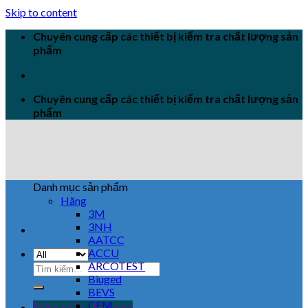
Skip to content
Chuyên cung cấp các thiết bị kiểm tra chất lượng sản
phẩm
Chuyên cung cấp các thiết bị kiểm tra chất lượng sản
phẩm
Danh mục sản phẩm
Hãng
3M
3NH
AATCC
ACCU
ARCOTEST
Biuged
BEVS
CEM
Đăng nhập / Đăng ký