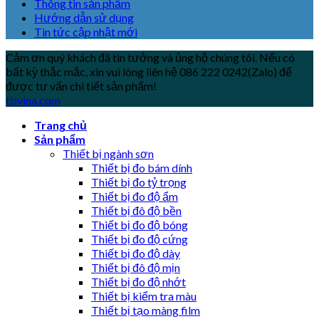
Thông tin sản phẩm
Hướng dẫn sử dụng
Tin tức cập nhật mới
Cảm ơn quý khách đã tin tưởng và ủng hộ chúng tôi. Nếu có
bất kỳ thắc mắc, xin vui lòng liên hệ 086 222 0242(Zalo) để
được tư vấn chi tiết sản phẩm!
tbvina.com
Trang chủ
Sản phẩm
Thiết bị ngành sơn
Thiết bị đo bám dính
Thiết bị đo tỷ trọng
Thiết bị đo độ ẩm
Thiết bị đô độ bền
Thiết bị đo độ bóng
Thiết bị đo độ cứng
Thiết bị đo độ dày
Thiết bị đô độ mịn
Thiết bị đo độ nhớt
Thiết bị kiểm tra màu
Thiết bị tạo màng film