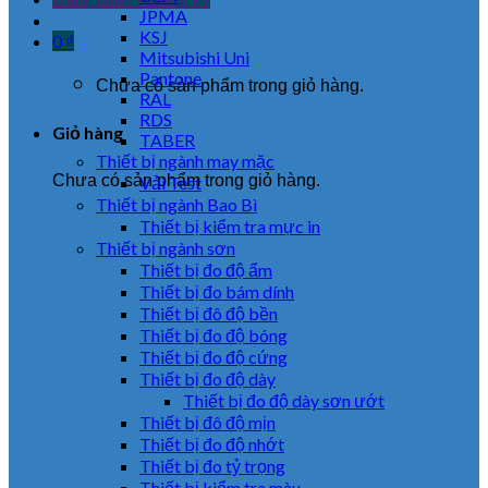
JPMA
KSJ
0
₫
Mitsubishi Uni
Pantone
Chưa có sản phẩm trong giỏ hàng.
RAL
RDS
Giỏ hàng
TABER
Thiết bị ngành may mặc
Chưa có sản phẩm trong giỏ hàng.
Vải Test
Thiết bị ngành Bao Bì
Thiết bị kiểm tra mực in
Thiết bị ngành sơn
Thiết bị đo độ ẩm
Thiết bị đo bám dính
Thiết bị đô độ bền
Thiết bị đo độ bóng
Thiết bị đo độ cứng
Thiết bị đo độ dày
Thiết bị đo độ dày sơn ướt
Thiết bị đô độ mịn
Thiết bị đo độ nhớt
Thiết bị đo tỷ trọng
Thiết bị kiểm tra màu