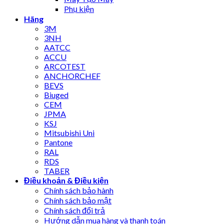
Phụ kiện
Hãng
3M
3NH
AATCC
ACCU
ARCOTEST
ANCHORCHEF
BEVS
Biuged
CEM
JPMA
KSJ
Mitsubishi Uni
Pantone
RAL
RDS
TABER
Điều khoản & Điều kiện
Chính sách bảo hành
Chính sách bảo mật
Chính sách đổi trả
Hướng dẫn mua hàng và thanh toán