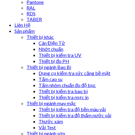
Pantone
RAL
RDS
TABER
Liên Hệ
Sản phẩm
Thiết bị khác
Cân Điện Tử
Nhớt chuẩn
Thiết bị kiểm tra UV
Thiết bị đo PH
Thiết bị ngành Bao Bì
Dụng cụ kiểm tra sức căng bề mặt
Tấm cao su
Tấm nhôm chuẩn đo độ bục
Thiết bị kiểm tra bao bì
Thiết bị kiểm tra mực in
Thiết bị ngành may mặc
Thiết bị kiểm tra độ bền màu vải
Thiết bị kiểm tra độ thấm nước vải
Thước xám
Vải Test
Thiết bị ngành sơn