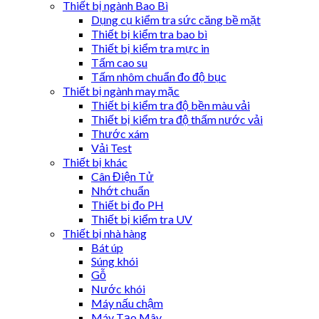
Thiết bị ngành Bao Bì
Dụng cụ kiểm tra sức căng bề mặt
Thiết bị kiểm tra bao bì
Thiết bị kiểm tra mực in
Tấm cao su
Tấm nhôm chuẩn đo độ bục
Thiết bị ngành may mặc
Thiết bị kiểm tra độ bền màu vải
Thiết bị kiểm tra độ thấm nước vải
Thước xám
Vải Test
Thiết bị khác
Cân Điện Tử
Nhớt chuẩn
Thiết bị đo PH
Thiết bị kiểm tra UV
Thiết bị nhà hàng
Bát úp
Súng khói
Gỗ
Nước khói
Máy nấu chậm
Máy Tạo Mây