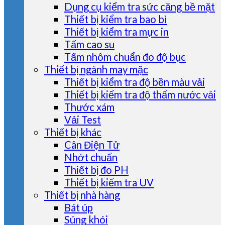
Dụng cụ kiểm tra sức căng bề mặt
Thiết bị kiểm tra bao bì
Thiết bị kiểm tra mực in
Tấm cao su
Tấm nhôm chuẩn đo độ bục
Thiết bị ngành may mặc
Thiết bị kiểm tra độ bền màu vải
Thiết bị kiểm tra độ thấm nước vải
Thước xám
Vải Test
Thiết bị khác
Cân Điện Tử
Nhớt chuẩn
Thiết bị đo PH
Thiết bị kiểm tra UV
Thiết bị nhà hàng
Bát úp
Súng khói