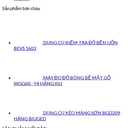
Sản phẩm bán chạy
DỤNG CỤ KIỂM TRA ĐỘ BỀN UỐN
BEVS 1603
MÁY ĐO ĐỘ BÓNG BỀ MẶT GỖ
WGG60 - Y4 HÃNG KSJ
DỤNG CỤ KÉO MÀNG SƠN BGD209
HÃNG BIUGED