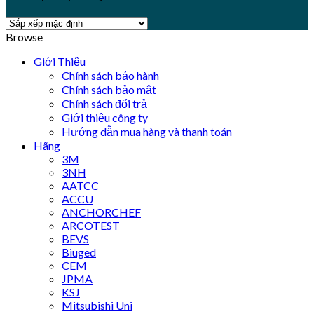
Browse
Giới Thiệu
Chính sách bảo hành
Chính sách bảo mật
Chính sách đổi trả
Giới thiệu công ty
Hướng dẫn mua hàng và thanh toán
Hãng
3M
3NH
AATCC
ACCU
ANCHORCHEF
ARCOTEST
BEVS
Biuged
CEM
JPMA
KSJ
Mitsubishi Uni