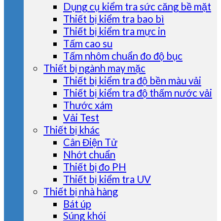
Dụng cụ kiểm tra sức căng bề mặt
Thiết bị kiểm tra bao bì
Thiết bị kiểm tra mực in
Tấm cao su
Tấm nhôm chuẩn đo độ bục
Thiết bị ngành may mặc
Thiết bị kiểm tra độ bền màu vải
Thiết bị kiểm tra độ thấm nước vải
Thước xám
Vải Test
Thiết bị khác
Cân Điện Tử
Nhớt chuẩn
Thiết bị đo PH
Thiết bị kiểm tra UV
Thiết bị nhà hàng
Bát úp
Súng khói