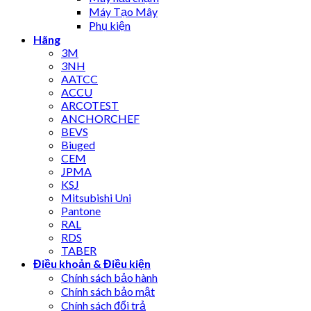
Máy Tạo Mây
Phụ kiện
Hãng
3M
3NH
AATCC
ACCU
ARCOTEST
ANCHORCHEF
BEVS
Biuged
CEM
JPMA
KSJ
Mitsubishi Uni
Pantone
RAL
RDS
TABER
Điều khoản & Điều kiện
Chính sách bảo hành
Chính sách bảo mật
Chính sách đổi trả