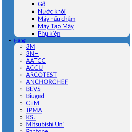
Gỗ
Nước khói
Máy nấu chậm
Máy Tạo Mây
Phụ kiện
Hãng
3M
3NH
AATCC
ACCU
ARCOTEST
ANCHORCHEF
BEVS
Biuged
CEM
JPMA
KSJ
Mitsubishi Uni
Pantone