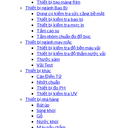
Thiết bị tạo màng film
Thiết bị ngành Bao Bì
Dụng cụ kiểm tra sức căng bề mặt
Thiết bị kiểm tra bao bì
Thiết bị kiểm tra mực in
Tấm cao su
Tấm nhôm chuẩn đo độ bục
Thiết bị ngành may mặc
Thiết bị kiểm tra độ bền màu vải
Thiết bị kiểm tra độ thấm nước vải
Thước xám
Vải Test
Thiết bị khác
Cân Điện Tử
Nhớt chuẩn
Thiết bị đo PH
Thiết bị kiểm tra UV
Thiết bị nhà hàng
Bát úp
Súng khói
Gỗ
Nước khói
Máy nấu chậm