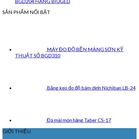
BGD204 HÃNG BIUGED
SẢN PHẨM NỔI BẬT
MÁY ĐO ĐỘ BỀN MÀNG SƠN KỸ
THUẬT SỐ BGD310
Băng keo đo độ bám dính Nichiban LB-24
Đá mài mòn hãng Taber CS-17
GIỚI THIỆU