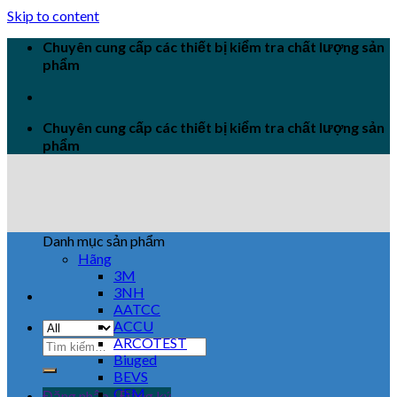
Skip to content
Chuyên cung cấp các thiết bị kiểm tra chất lượng sản
phẩm
Chuyên cung cấp các thiết bị kiểm tra chất lượng sản
phẩm
Danh mục sản phẩm
Hãng
3M
3NH
AATCC
ACCU
ARCOTEST
Biuged
BEVS
CEM
Đăng nhập / Đăng ký