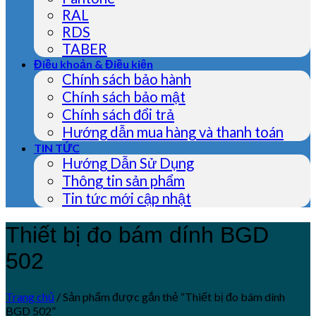
RAL
RDS
TABER
Điều khoản & Điều kiện
Chính sách bảo hành
Chính sách bảo mật
Chính sách đổi trả
Hướng dẫn mua hàng và thanh toán
TIN TỨC
Hướng Dẫn Sử Dụng
Thông tin sản phẩm
Tin tức mới cập nhật
Thiết bị đo bám dính BGD
502
Trang chủ
/
Sản phẩm được gắn thẻ “Thiết bị đo bám dính
BGD 502”