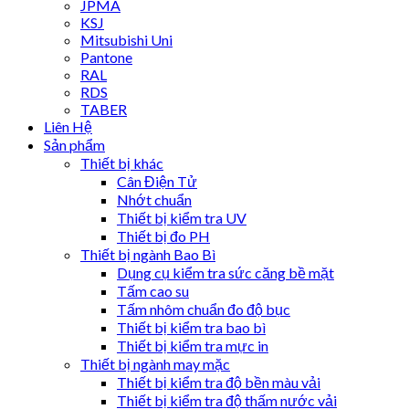
JPMA
KSJ
Mitsubishi Uni
Pantone
RAL
RDS
TABER
Liên Hệ
Sản phẩm
Thiết bị khác
Cân Điện Tử
Nhớt chuẩn
Thiết bị kiểm tra UV
Thiết bị đo PH
Thiết bị ngành Bao Bì
Dụng cụ kiểm tra sức căng bề mặt
Tấm cao su
Tấm nhôm chuẩn đo độ bục
Thiết bị kiểm tra bao bì
Thiết bị kiểm tra mực in
Thiết bị ngành may mặc
Thiết bị kiểm tra độ bền màu vải
Thiết bị kiểm tra độ thấm nước vải