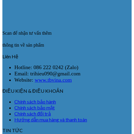
Scan để nhận tư vấn thêm
thông tin về sản phẩm
Liên Hệ
Hotline: 086 222 0242 (Zalo)
Email: trihieu090@gmail.com
Website:
www.tbvina.com
ĐIỀU KIỆN & ĐIỀU KHOẢN
Chính sách bảo hành
Chính sách bảo mật
Chính sách đổi trả
Hướng dẫn mua hàng và thanh toán
TIN TỨC