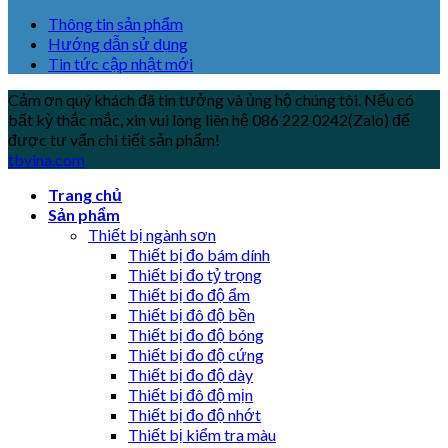
Thông tin sản phẩm
Hướng dẫn sử dụng
Tin tức cập nhật mới
Cảm ơn quý khách đã tin tưởng và ủng hộ chúng tôi. Nếu có
bất kỳ thắc mắc, xin vui lòng liên hệ 086 222 0242(Zalo) để
được tư vấn chi tiết sản phẩm!
tbvina.com
Trang chủ
Sản phẩm
Thiết bị ngành sơn
Thiết bị đo bám dính
Thiết bị đo tỷ trọng
Thiết bị đo độ ẩm
Thiết bị đô độ bền
Thiết bị đo độ bóng
Thiết bị đo độ cứng
Thiết bị đo độ dày
Thiết bị đô độ mịn
Thiết bị đo độ nhớt
Thiết bị kiểm tra màu