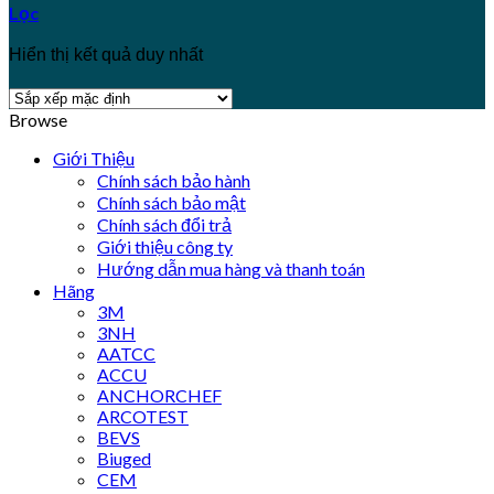
Lọc
Hiển thị kết quả duy nhất
Browse
Giới Thiệu
Chính sách bảo hành
Chính sách bảo mật
Chính sách đổi trả
Giới thiệu công ty
Hướng dẫn mua hàng và thanh toán
Hãng
3M
3NH
AATCC
ACCU
ANCHORCHEF
ARCOTEST
BEVS
Biuged
CEM