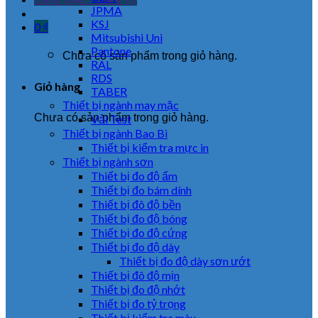
JPMA
KSJ
0
₫
Mitsubishi Uni
Pantone
Chưa có sản phẩm trong giỏ hàng.
RAL
RDS
Giỏ hàng
TABER
Thiết bị ngành may mặc
Chưa có sản phẩm trong giỏ hàng.
Vải Test
Thiết bị ngành Bao Bì
Thiết bị kiểm tra mực in
Thiết bị ngành sơn
Thiết bị đo độ ẩm
Thiết bị đo bám dính
Thiết bị đô độ bền
Thiết bị đo độ bóng
Thiết bị đo độ cứng
Thiết bị đo độ dày
Thiết bị đo độ dày sơn ướt
Thiết bị đô độ mịn
Thiết bị đo độ nhớt
Thiết bị đo tỷ trọng
Thiết bị kiểm tra màu