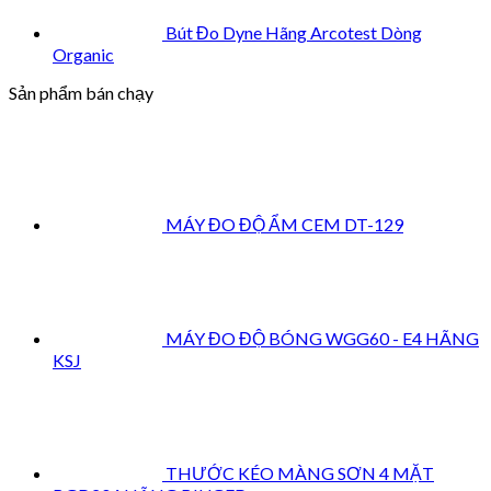
Bút Đo Dyne Hãng Arcotest Dòng
Organic
Sản phẩm bán chạy
MÁY ĐO ĐỘ ẨM CEM DT-129
MÁY ĐO ĐỘ BÓNG WGG60 - E4 HÃNG
KSJ
THƯỚC KÉO MÀNG SƠN 4 MẶT