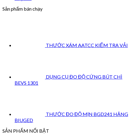
Sản phẩm bán chạy
THƯỚC XÁM AATCC KIỂM TRA VẢI
DỤNG CỤ ĐO ĐỘ CỨNG BÚT CHÌ
BEVS 1301
THƯỚC ĐO ĐỘ MỊN BGD241 HÃNG
BIUGED
SẢN PHẨM NỔI BẬT