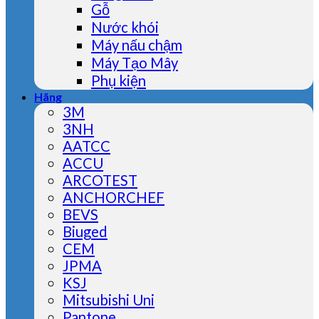
Gỗ
Nước khói
Máy nấu chậm
Máy Tạo Mây
Phụ kiện
Hãng
3M
3NH
AATCC
ACCU
ARCOTEST
ANCHORCHEF
BEVS
Biuged
CEM
JPMA
KSJ
Mitsubishi Uni
Pantone