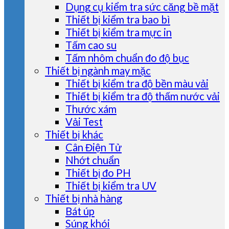
Dụng cụ kiểm tra sức căng bề mặt
Thiết bị kiểm tra bao bì
Thiết bị kiểm tra mực in
Tấm cao su
Tấm nhôm chuẩn đo độ bục
Thiết bị ngành may mặc
Thiết bị kiểm tra độ bền màu vải
Thiết bị kiểm tra độ thấm nước vải
Thước xám
Vải Test
Thiết bị khác
Cân Điện Tử
Nhớt chuẩn
Thiết bị đo PH
Thiết bị kiểm tra UV
Thiết bị nhà hàng
Bát úp
Súng khói