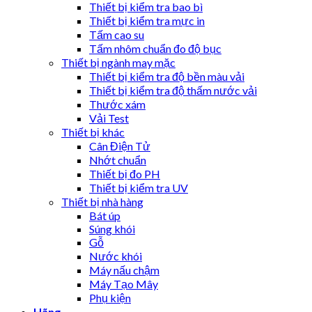
Thiết bị kiểm tra bao bì
Thiết bị kiểm tra mực in
Tấm cao su
Tấm nhôm chuẩn đo độ bục
Thiết bị ngành may mặc
Thiết bị kiểm tra độ bền màu vải
Thiết bị kiểm tra độ thấm nước vải
Thước xám
Vải Test
Thiết bị khác
Cân Điện Tử
Nhớt chuẩn
Thiết bị đo PH
Thiết bị kiểm tra UV
Thiết bị nhà hàng
Bát úp
Súng khói
Gỗ
Nước khói
Máy nấu chậm
Máy Tạo Mây
Phụ kiện
Hãng