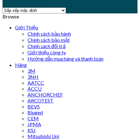
Browse
Giới Thiệu
Chính sách bảo hành
Chính sách bảo mật
Chính sách đổi trả
Giới thiệu công ty
Hướng dẫn mua hàng và thanh toán
Hãng
3M
3NH
AATCC
ACCU
ANCHORCHEF
ARCOTEST
BEVS
Biuged
CEM
JPMA
KSJ
Mitsubishi Uni