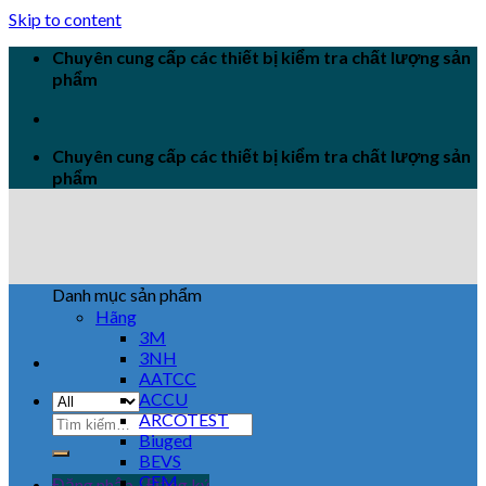
Skip to content
Chuyên cung cấp các thiết bị kiểm tra chất lượng sản
phẩm
Chuyên cung cấp các thiết bị kiểm tra chất lượng sản
phẩm
Danh mục sản phẩm
Hãng
3M
3NH
AATCC
ACCU
ARCOTEST
Biuged
BEVS
CEM
Đăng nhập / Đăng ký