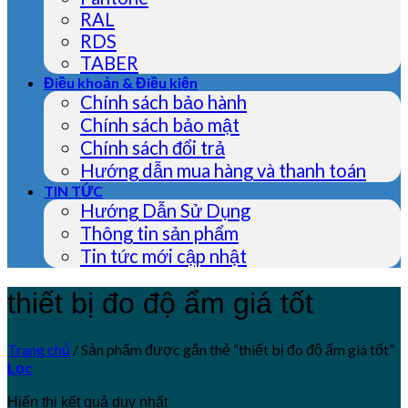
RAL
RDS
TABER
Điều khoản & Điều kiện
Chính sách bảo hành
Chính sách bảo mật
Chính sách đổi trả
Hướng dẫn mua hàng và thanh toán
TIN TỨC
Hướng Dẫn Sử Dụng
Thông tin sản phẩm
Tin tức mới cập nhật
thiết bị đo độ ẩm giá tốt
Trang chủ
/
Sản phẩm được gắn thẻ “thiết bị đo độ ẩm giá tốt”
Lọc
Hiển thị kết quả duy nhất