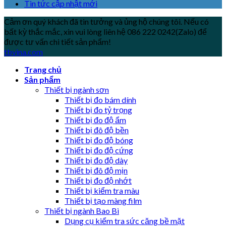
Tin tức cập nhật mới
Cảm ơn quý khách đã tin tưởng và ủng hộ chúng tôi. Nếu có
bất kỳ thắc mắc, xin vui lòng liên hệ 086 222 0242(Zalo) để
được tư vấn chi tiết sản phẩm!
tbvina.com
Trang chủ
Sản phẩm
Thiết bị ngành sơn
Thiết bị đo bám dính
Thiết bị đo tỷ trọng
Thiết bị đo độ ẩm
Thiết bị đô độ bền
Thiết bị đo độ bóng
Thiết bị đo độ cứng
Thiết bị đo độ dày
Thiết bị đô độ mịn
Thiết bị đo độ nhớt
Thiết bị kiểm tra màu
Thiết bị tạo màng film
Thiết bị ngành Bao Bì
Dụng cụ kiểm tra sức căng bề mặt