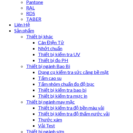
Pantone
RAL
RDS
TABER
Liên Hệ
Sản phẩm
Thiết bị khác
Cân Điện Tử
Nhớt chuẩn
Thiết bị kiểm tra UV
Thiết bị đo PH
Thiết bị ngành Bao Bì
Dụng cụ kiểm tra sức căng bề mặt
Tấm cao su
Tấm nhôm chuẩn đo độ bục
Thiết bị kiểm tra bao bì
Thiết bị kiểm tra mực in
Thiết bị ngành may mặc
Thiết bị kiểm tra độ bền màu vải
Thiết bị kiểm tra độ thấm nước vải
Thước xám
Vải Test
Thiết bị ngành sơn