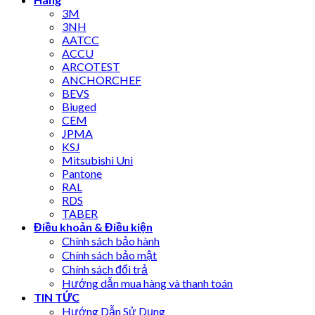
3M
3NH
AATCC
ACCU
ARCOTEST
ANCHORCHEF
BEVS
Biuged
CEM
JPMA
KSJ
Mitsubishi Uni
Pantone
RAL
RDS
TABER
Điều khoản & Điều kiện
Chính sách bảo hành
Chính sách bảo mật
Chính sách đổi trả
Hướng dẫn mua hàng và thanh toán
TIN TỨC
Hướng Dẫn Sử Dụng