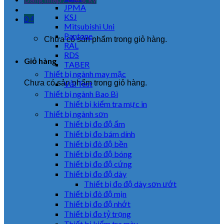
JPMA
KSJ
0
₫
Mitsubishi Uni
Pantone
Chưa có sản phẩm trong giỏ hàng.
RAL
RDS
Giỏ hàng
TABER
Thiết bị ngành may mặc
Chưa có sản phẩm trong giỏ hàng.
Vải Test
Thiết bị ngành Bao Bì
Thiết bị kiểm tra mực in
Thiết bị ngành sơn
Thiết bị đo độ ẩm
Thiết bị đo bám dính
Thiết bị đô độ bền
Thiết bị đo độ bóng
Thiết bị đo độ cứng
Thiết bị đo độ dày
Thiết bị đo độ dày sơn ướt
Thiết bị đô độ mịn
Thiết bị đo độ nhớt
Thiết bị đo tỷ trọng
Thiết bị kiểm tra màu