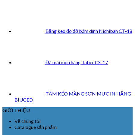
Băng keo đo độ bám dính Nichiban CT-18
Đá mài mòn hãng Taber CS-17
TẤM KÉO MÀNG SƠN MỰC IN HÃNG
BIUGED
GIỚI THIỆU
Về chúng tôi
Catalogue sản phẩm