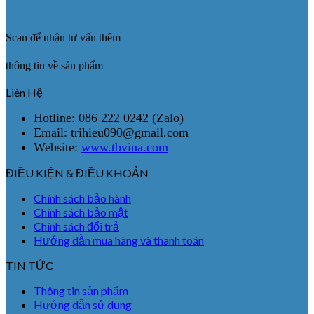
Scan để nhận tư vấn thêm
thông tin về sản phẩm
Liên Hệ
Hotline: 086 222 0242 (Zalo)
Email: trihieu090@gmail.com
Website:
www.tbvina.com
ĐIỀU KIỆN & ĐIỀU KHOẢN
Chính sách bảo hành
Chính sách bảo mật
Chính sách đổi trả
Hướng dẫn mua hàng và thanh toán
TIN TỨC
Thông tin sản phẩm
Hướng dẫn sử dụng