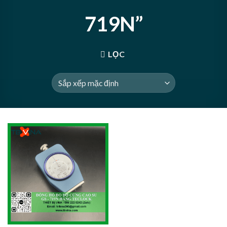
719N”
LỌC