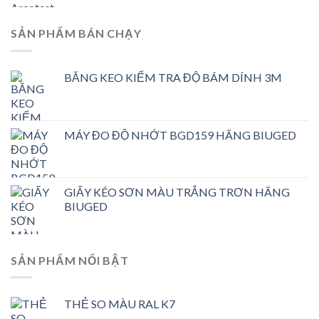
SẢN PHẨM BÁN CHẠY
BĂNG KEO KIỂM TRA ĐỘ BÁM DÍNH 3M
MÁY ĐO ĐỘ NHỚT BGD159 HÃNG BIUGED
GIẤY KÉO SƠN MÀU TRẮNG TRƠN HÃNG
BIUGED
SẢN PHẨM NỔI BẬT
THẺ SO MÀU RAL K7