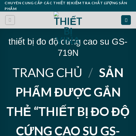
Skip
CHUYÊN CUNG CẤP CÁC THIẾT BỊ KIỂM TRA CHẤT LƯỢNG SẢN
PHẨM
to
content
thiết bị đo độ cứng cao su GS-
719N
TRANG CHỦ
/
SẢN
PHẨM ĐƯỢC GẮN
THẺ “THIẾT BỊ ĐO ĐỘ
CỨNG CAO SU GS-