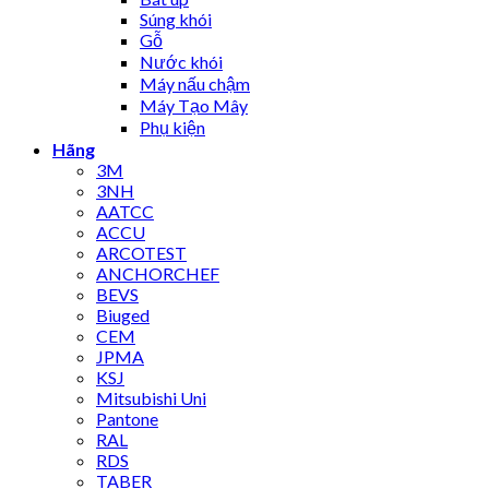
Súng khói
Gỗ
Nước khói
Máy nấu chậm
Máy Tạo Mây
Phụ kiện
Hãng
3M
3NH
AATCC
ACCU
ARCOTEST
ANCHORCHEF
BEVS
Biuged
CEM
JPMA
KSJ
Mitsubishi Uni
Pantone
RAL
RDS
TABER