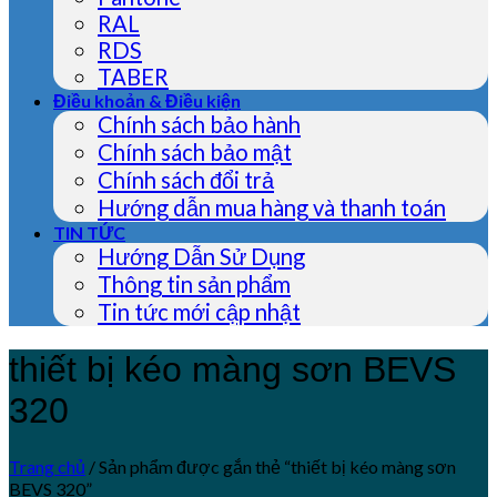
RAL
RDS
TABER
Điều khoản & Điều kiện
Chính sách bảo hành
Chính sách bảo mật
Chính sách đổi trả
Hướng dẫn mua hàng và thanh toán
TIN TỨC
Hướng Dẫn Sử Dụng
Thông tin sản phẩm
Tin tức mới cập nhật
thiết bị kéo màng sơn BEVS
320
Trang chủ
/
Sản phẩm được gắn thẻ “thiết bị kéo màng sơn
BEVS 320”