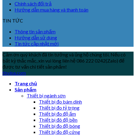
Chính sách đổi trả
Hướng dẫn mua hàng và thanh toán
TIN TỨC
Thông tin sản phẩm
Hướng dẫn sử dụng
Tin tức cập nhật mới
Cảm ơn quý khách đã tin tưởng và ủng hộ chúng tôi. Nếu có
bất kỳ thắc mắc, xin vui lòng liên hệ 086 222 0242(Zalo) để
được tư vấn chi tiết sản phẩm!
tbvina.com
Trang chủ
Sản phẩm
Thiết bị ngành sơn
Thiết bị đo bám dính
Thiết bị đo tỷ trọng
Thiết bị đo độ ẩm
Thiết bị đô độ bền
Thiết bị đo độ bóng
Thiết bị đo độ cứng