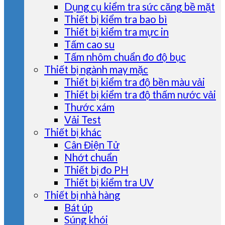
Dụng cụ kiểm tra sức căng bề mặt
Thiết bị kiểm tra bao bì
Thiết bị kiểm tra mực in
Tấm cao su
Tấm nhôm chuẩn đo độ bục
Thiết bị ngành may mặc
Thiết bị kiểm tra độ bền màu vải
Thiết bị kiểm tra độ thấm nước vải
Thước xám
Vải Test
Thiết bị khác
Cân Điện Tử
Nhớt chuẩn
Thiết bị đo PH
Thiết bị kiểm tra UV
Thiết bị nhà hàng
Bát úp
Súng khói