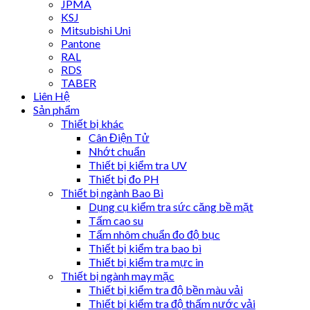
JPMA
KSJ
Mitsubishi Uni
Pantone
RAL
RDS
TABER
Liên Hệ
Sản phẩm
Thiết bị khác
Cân Điện Tử
Nhớt chuẩn
Thiết bị kiểm tra UV
Thiết bị đo PH
Thiết bị ngành Bao Bì
Dụng cụ kiểm tra sức căng bề mặt
Tấm cao su
Tấm nhôm chuẩn đo độ bục
Thiết bị kiểm tra bao bì
Thiết bị kiểm tra mực in
Thiết bị ngành may mặc
Thiết bị kiểm tra độ bền màu vải
Thiết bị kiểm tra độ thấm nước vải