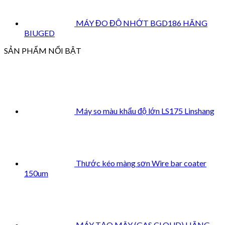
MÁY ĐO ĐỘ NHỚT BGD186 HÃNG
BIUGED
SẢN PHẨM NỔI BẬT
Máy so màu khẩu độ lớn LS175 Linshang
Thước kéo màng sơn Wire bar coater
150um
MÁY TẠO MÂY (GAS CLOUD) HÃNG