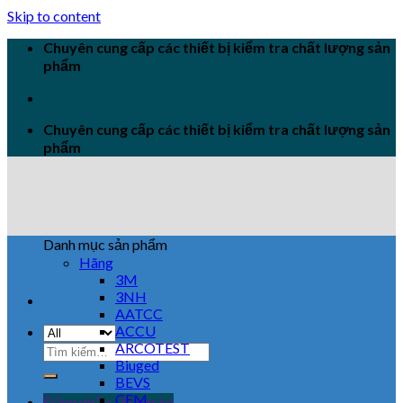
Skip to content
Chuyên cung cấp các thiết bị kiểm tra chất lượng sản
phẩm
Chuyên cung cấp các thiết bị kiểm tra chất lượng sản
phẩm
Danh mục sản phẩm
Hãng
3M
3NH
AATCC
ACCU
ARCOTEST
Biuged
BEVS
CEM
Đăng nhập / Đăng ký