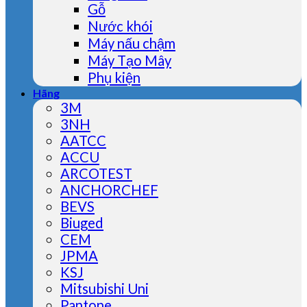
Gỗ
Nước khói
Máy nấu chậm
Máy Tạo Mây
Phụ kiện
Hãng
3M
3NH
AATCC
ACCU
ARCOTEST
ANCHORCHEF
BEVS
Biuged
CEM
JPMA
KSJ
Mitsubishi Uni
Pantone