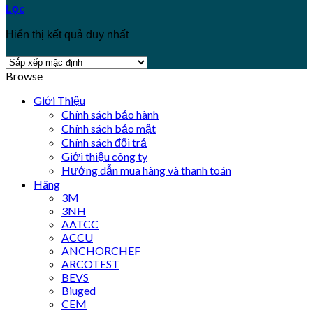
Lọc
Hiển thị kết quả duy nhất
Browse
Giới Thiệu
Chính sách bảo hành
Chính sách bảo mật
Chính sách đổi trả
Giới thiệu công ty
Hướng dẫn mua hàng và thanh toán
Hãng
3M
3NH
AATCC
ACCU
ANCHORCHEF
ARCOTEST
BEVS
Biuged
CEM