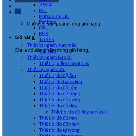
JPMA
KSJ
0
₫
Mitsubishi Uni
Pantone
Chưa có sản phẩm trong giỏ hàng.
RAL
RDS
Giỏ hàng
TABER
Thiết bị ngành may mặc
Chưa có sản phẩm trong giỏ hàng.
Vải Test
Thiết bị ngành Bao Bì
Thiết bị kiểm tra mực in
Thiết bị ngành sơn
Thiết bị đo độ ẩm
Thiết bị đo bám dính
Thiết bị đô độ bền
Thiết bị đo độ bóng
Thiết bị đo độ cứng
Thiết bị đo độ dày
Thiết bị đo độ dày sơn ướt
Thiết bị đô độ mịn
Thiết bị đo độ nhớt
Thiết bị đo tỷ trọng
Thiết bị kiểm tra màu