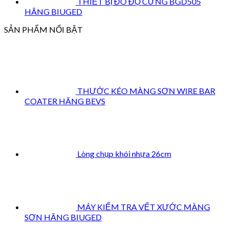
THIẾT BỊ ĐO ĐỘ CỨNG BGD505
HÃNG BIUGED
SẢN PHẨM NỔI BẬT
THƯỚC KÉO MÀNG SƠN WIRE BAR
COATER HÃNG BEVS
Lòng chụp khói nhựa 26cm
MÁY KIỂM TRA VẾT XƯỚC MÀNG
SƠN HÃNG BIUGED