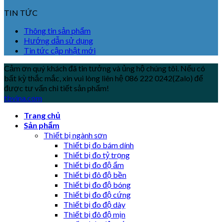
TIN TỨC
Thông tin sản phẩm
Hướng dẫn sử dụng
Tin tức cập nhật mới
Cảm ơn quý khách đã tin tưởng và ủng hộ chúng tôi. Nếu có
bất kỳ thắc mắc, xin vui lòng liên hệ 086 222 0242(Zalo) để
được tư vấn chi tiết sản phẩm!
tbvina.com
Trang chủ
Sản phẩm
Thiết bị ngành sơn
Thiết bị đo bám dính
Thiết bị đo tỷ trọng
Thiết bị đo độ ẩm
Thiết bị đô độ bền
Thiết bị đo độ bóng
Thiết bị đo độ cứng
Thiết bị đo độ dày
Thiết bị đô độ mịn