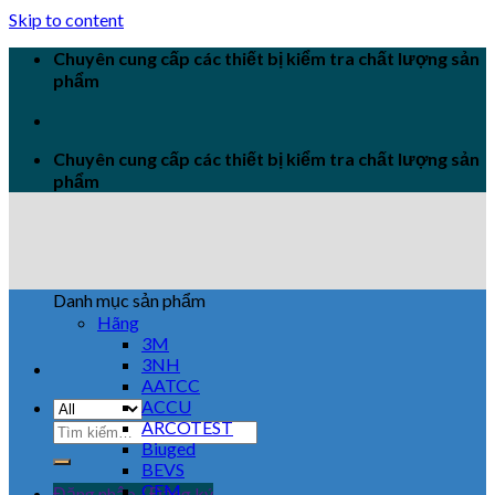
Skip to content
Chuyên cung cấp các thiết bị kiểm tra chất lượng sản
phẩm
Chuyên cung cấp các thiết bị kiểm tra chất lượng sản
phẩm
Danh mục sản phẩm
Hãng
3M
3NH
AATCC
ACCU
ARCOTEST
Biuged
BEVS
CEM
Đăng nhập / Đăng ký