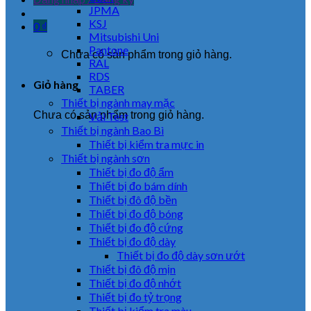
JPMA
KSJ
0
₫
Mitsubishi Uni
Pantone
Chưa có sản phẩm trong giỏ hàng.
RAL
RDS
Giỏ hàng
TABER
Thiết bị ngành may mặc
Chưa có sản phẩm trong giỏ hàng.
Vải Test
Thiết bị ngành Bao Bì
Thiết bị kiểm tra mực in
Thiết bị ngành sơn
Thiết bị đo độ ẩm
Thiết bị đo bám dính
Thiết bị đô độ bền
Thiết bị đo độ bóng
Thiết bị đo độ cứng
Thiết bị đo độ dày
Thiết bị đo độ dày sơn ướt
Thiết bị đô độ mịn
Thiết bị đo độ nhớt
Thiết bị đo tỷ trọng
Thiết bị kiểm tra màu