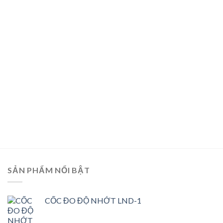
SẢN PHẨM NỔI BẬT
CỐC ĐO ĐỘ NHỚT LND-1