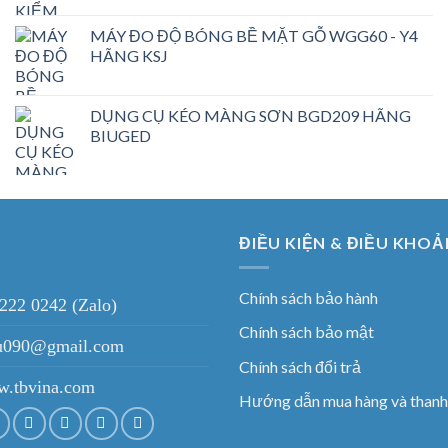
MÁY ĐO ĐỘ BÓNG BỀ MẶT GỖ WGG60 - Y4
HÃNG KSJ
DỤNG CỤ KÉO MÀNG SƠN BGD209 HÃNG
BIUGED
ĐIỀU KIỆN & ĐIỀU KHOẢ
Chính sách bảo hành
 222 0242 (Zalo)
Chính sách bảo mật
ieu090@gmail.com
Chính sách đổi trả
.tbvina.com
Hướng dẫn mua hàng và thanh