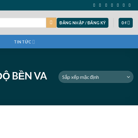
ĐĂNG NHẬP / ĐĂNG KÝ
0
₫
TIN TỨC
ĐỘ BỀN VA