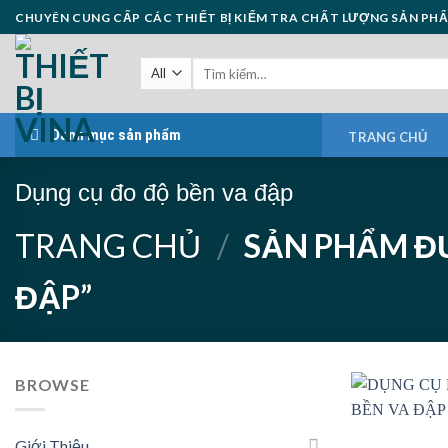
Skip
CHUYÊN CUNG CẤP CÁC THIẾT BỊ KIỂM TRA CHẤT LƯỢNG SẢN PH
to
content
Danh mục sản phẩm
TRANG CHỦ
Dụng cụ đo độ bền va đập
TRANG CHỦ
/
SẢN PHẨM ĐƯ
ĐẬP”
BROWSE
Giới Thiệu