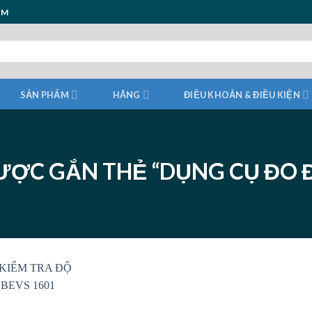
ẨM
SẢN PHẨM
HÃNG
ĐIỀU KHOẢN & ĐIỀU KIỆN
ỢC GẮN THẺ “DỤNG CỤ ĐO 