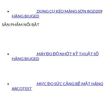
DỤNG CỤ KÉO MÀNG SƠN BGD209
HÃNG BIUGED
SẢN PHẨM NỔI BẬT
MÁY ĐO ĐỘ NHỚT KỸ THUẬT SỐ
HÃNG BIUGED
MỰC ĐO SỨC CĂNG BỀ MẶT HÃNG
ARCOTEST