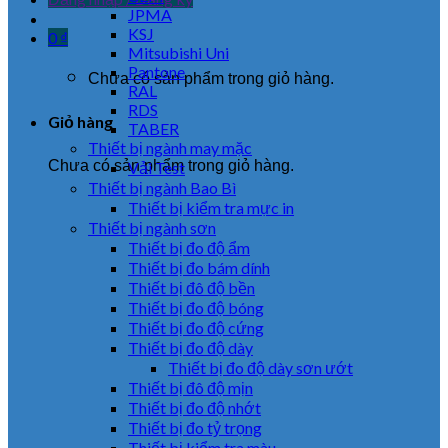
JPMA
KSJ
0
₫
Mitsubishi Uni
Pantone
Chưa có sản phẩm trong giỏ hàng.
RAL
RDS
Giỏ hàng
TABER
Thiết bị ngành may mặc
Chưa có sản phẩm trong giỏ hàng.
Vải Test
Thiết bị ngành Bao Bì
Thiết bị kiểm tra mực in
Thiết bị ngành sơn
Thiết bị đo độ ẩm
Thiết bị đo bám dính
Thiết bị đô độ bền
Thiết bị đo độ bóng
Thiết bị đo độ cứng
Thiết bị đo độ dày
Thiết bị đo độ dày sơn ướt
Thiết bị đô độ mịn
Thiết bị đo độ nhớt
Thiết bị đo tỷ trọng
Thiết bị kiểm tra màu