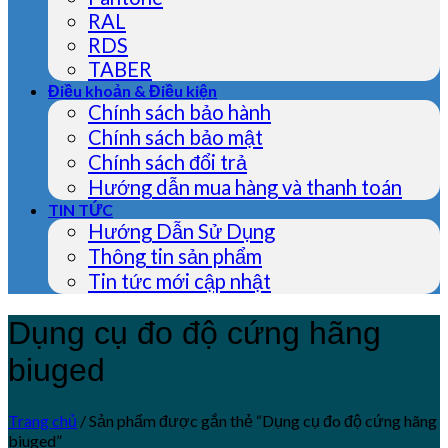
RAL
RDS
TABER
Điều khoản & Điều kiện
Chính sách bảo hành
Chính sách bảo mật
Chính sách đổi trả
Hướng dẫn mua hàng và thanh toán
TIN TỨC
Hướng Dẫn Sử Dụng
Thông tin sản phẩm
Tin tức mới cập nhật
Dụng cụ đo độ cứng hãng
biuged
Trang chủ
/
Sản phẩm được gắn thẻ “Dụng cụ đo độ cứng hãng
biuged”