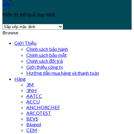
Lọc
Hiển thị kết quả duy nhất
Browse
Giới Thiệu
Chính sách bảo hành
Chính sách bảo mật
Chính sách đổi trả
Giới thiệu công ty
Hướng dẫn mua hàng và thanh toán
Hãng
3M
3NH
AATCC
ACCU
ANCHORCHEF
ARCOTEST
BEVS
Biuged
CEM