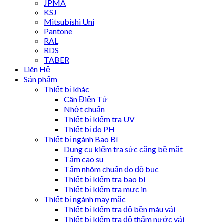
JPMA
KSJ
Mitsubishi Uni
Pantone
RAL
RDS
TABER
Liên Hệ
Sản phẩm
Thiết bị khác
Cân Điện Tử
Nhớt chuẩn
Thiết bị kiểm tra UV
Thiết bị đo PH
Thiết bị ngành Bao Bì
Dụng cụ kiểm tra sức căng bề mặt
Tấm cao su
Tấm nhôm chuẩn đo độ bục
Thiết bị kiểm tra bao bì
Thiết bị kiểm tra mực in
Thiết bị ngành may mặc
Thiết bị kiểm tra độ bền màu vải
Thiết bị kiểm tra độ thấm nước vải