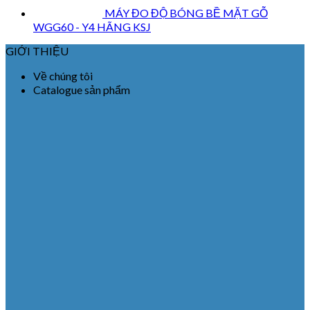
MÁY ĐO ĐỘ BÓNG BỀ MẶT GỖ
WGG60 - Y4 HÃNG KSJ
GIỚI THIỆU
Về chúng tôi
Catalogue sản phẩm