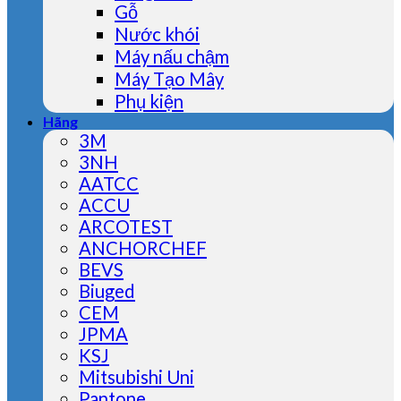
Gỗ
Nước khói
Máy nấu chậm
Máy Tạo Mây
Phụ kiện
Hãng
3M
3NH
AATCC
ACCU
ARCOTEST
ANCHORCHEF
BEVS
Biuged
CEM
JPMA
KSJ
Mitsubishi Uni
Pantone