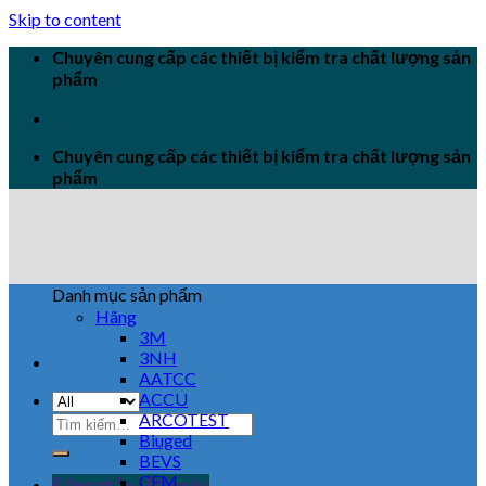
Skip to content
Chuyên cung cấp các thiết bị kiểm tra chất lượng sản
phẩm
Chuyên cung cấp các thiết bị kiểm tra chất lượng sản
phẩm
Danh mục sản phẩm
Hãng
3M
3NH
AATCC
ACCU
ARCOTEST
Biuged
BEVS
CEM
Đăng nhập / Đăng ký