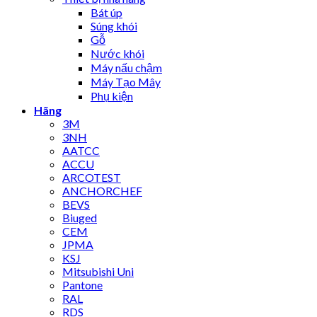
Bát úp
Súng khói
Gỗ
Nước khói
Máy nấu chậm
Máy Tạo Mây
Phụ kiện
Hãng
3M
3NH
AATCC
ACCU
ARCOTEST
ANCHORCHEF
BEVS
Biuged
CEM
JPMA
KSJ
Mitsubishi Uni
Pantone
RAL
RDS