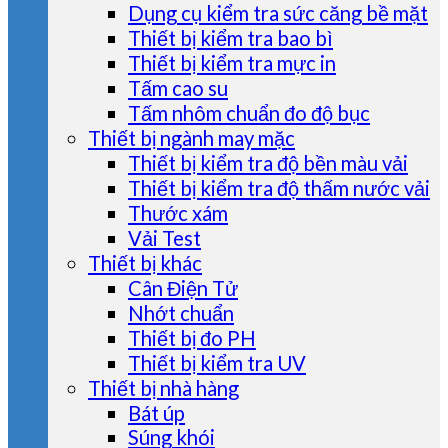
Dụng cụ kiểm tra sức căng bề mặt
Thiết bị kiểm tra bao bì
Thiết bị kiểm tra mực in
Tấm cao su
Tấm nhôm chuẩn đo độ bục
Thiết bị ngành may mặc
Thiết bị kiểm tra độ bền màu vải
Thiết bị kiểm tra độ thấm nước vải
Thước xám
Vải Test
Thiết bị khác
Cân Điện Tử
Nhớt chuẩn
Thiết bị đo PH
Thiết bị kiểm tra UV
Thiết bị nhà hàng
Bát úp
Súng khói