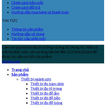
Chính sách bảo mật
Chính sách đổi trả
Hướng dẫn mua hàng và thanh toán
TIN TỨC
Thông tin sản phẩm
Hướng dẫn sử dụng
Tin tức cập nhật mới
Cảm ơn quý khách đã tin tưởng và ủng hộ chúng tôi. Nếu có
bất kỳ thắc mắc, xin vui lòng liên hệ 086 222 0242(Zalo) để
được tư vấn chi tiết sản phẩm!
tbvina.com
Trang chủ
Sản phẩm
Thiết bị ngành sơn
Thiết bị đo bám dính
Thiết bị đo tỷ trọng
Thiết bị đo độ ẩm
Thiết bị đô độ bền
Thiết bị đo độ bóng