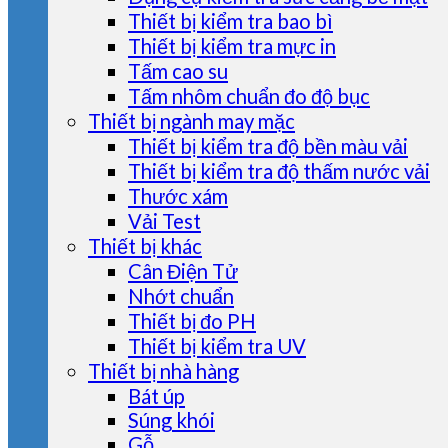
Thiết bị kiểm tra bao bì
Thiết bị kiểm tra mực in
Tấm cao su
Tấm nhôm chuẩn đo độ bục
Thiết bị ngành may mặc
Thiết bị kiểm tra độ bền màu vải
Thiết bị kiểm tra độ thấm nước vải
Thước xám
Vải Test
Thiết bị khác
Cân Điện Tử
Nhớt chuẩn
Thiết bị đo PH
Thiết bị kiểm tra UV
Thiết bị nhà hàng
Bát úp
Súng khói
Gỗ