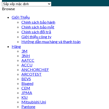
Browse
Giới Thiệu
Chính sách bảo hành
Chính sách bảo mật
Chính sách đổi trả
Giới thiệu công ty
Hướng dẫn mua hàng và thanh toán
Hãng
3M
3NH
AATCC
ACCU
ANCHORCHEF
ARCOTEST
BEVS
Biuged
CEM
JPMA
KSJ
Mitsubishi Uni
Pantone