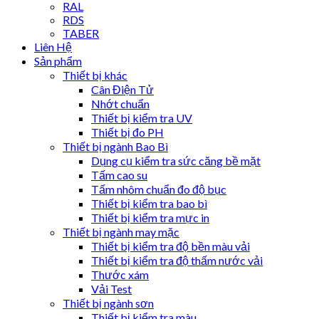
RAL
RDS
TABER
Liên Hệ
Sản phẩm
Thiết bị khác
Cân Điện Tử
Nhớt chuẩn
Thiết bị kiểm tra UV
Thiết bị đo PH
Thiết bị ngành Bao Bì
Dụng cụ kiểm tra sức căng bề mặt
Tấm cao su
Tấm nhôm chuẩn đo độ bục
Thiết bị kiểm tra bao bì
Thiết bị kiểm tra mực in
Thiết bị ngành may mặc
Thiết bị kiểm tra độ bền màu vải
Thiết bị kiểm tra độ thấm nước vải
Thước xám
Vải Test
Thiết bị ngành sơn
Thiết bị kiểm tra màu