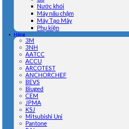
Nước khói
Máy nấu chậm
Máy Tạo Mây
Phụ kiện
Hãng
3M
3NH
AATCC
ACCU
ARCOTEST
ANCHORCHEF
BEVS
Biuged
CEM
JPMA
KSJ
Mitsubishi Uni
Pantone