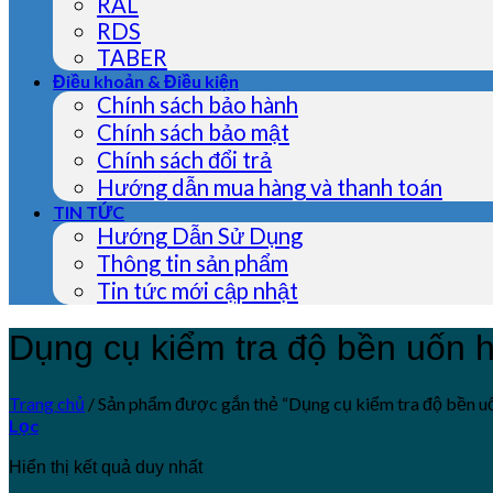
RAL
RDS
TABER
Điều khoản & Điều kiện
Chính sách bảo hành
Chính sách bảo mật
Chính sách đổi trả
Hướng dẫn mua hàng và thanh toán
TIN TỨC
Hướng Dẫn Sử Dụng
Thông tin sản phẩm
Tin tức mới cập nhật
Dụng cụ kiểm tra độ bền uốn
Trang chủ
/
Sản phẩm được gắn thẻ “Dụng cụ kiểm tra độ bền u
Lọc
Hiển thị kết quả duy nhất