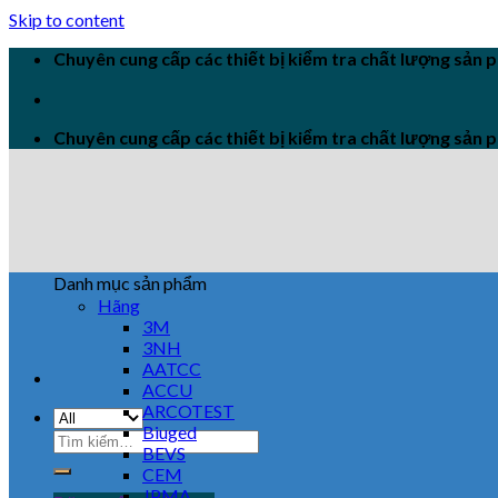
Skip to content
Chuyên cung cấp các thiết bị kiểm tra chất lượng sản
Chuyên cung cấp các thiết bị kiểm tra chất lượng sản
Danh mục sản phẩm
Hãng
3M
3NH
AATCC
ACCU
ARCOTEST
Biuged
BEVS
CEM
JPMA