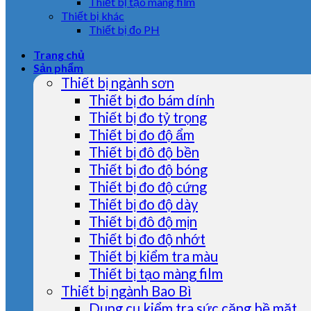
Thiết bị tạo màng film
Thiết bị khác
Thiết bị đo PH
Trang chủ
Sản phẩm
Thiết bị ngành sơn
Thiết bị đo bám dính
Thiết bị đo tỷ trọng
Thiết bị đo độ ẩm
Thiết bị đô độ bền
Thiết bị đo độ bóng
Thiết bị đo độ cứng
Thiết bị đo độ dày
Thiết bị đô độ mịn
Thiết bị đo độ nhớt
Thiết bị kiểm tra màu
Thiết bị tạo màng film
Thiết bị ngành Bao Bì
Dụng cụ kiểm tra sức căng bề mặt