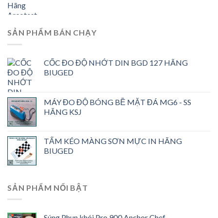
SẢN PHẨM BÁN CHẠY
CỐC ĐO ĐỘ NHỚT DIN BGD 127 HÃNG
BIUGED
MÁY ĐO ĐỘ BÓNG BỀ MẶT ĐÁ MG6 - SS
HÃNG KSJ
TẤM KÉO MÀNG SƠN MỰC IN HÃNG
BIUGED
SẢN PHẨM NỔI BẬT
Súng Phun khói Pro 900 Anchor Chef