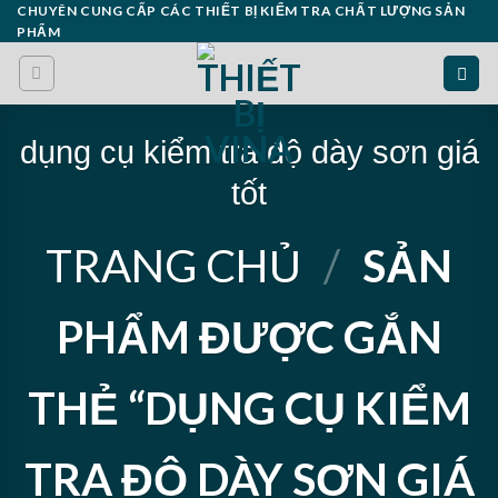
Skip
CHUYÊN CUNG CẤP CÁC THIẾT BỊ KIỂM TRA CHẤT LƯỢNG SẢN
PHẨM
to
content
dụng cụ kiểm tra độ dày sơn giá
tốt
TRANG CHỦ
/
SẢN
PHẨM ĐƯỢC GẮN
THẺ “DỤNG CỤ KIỂM
TRA ĐỘ DÀY SƠN GIÁ