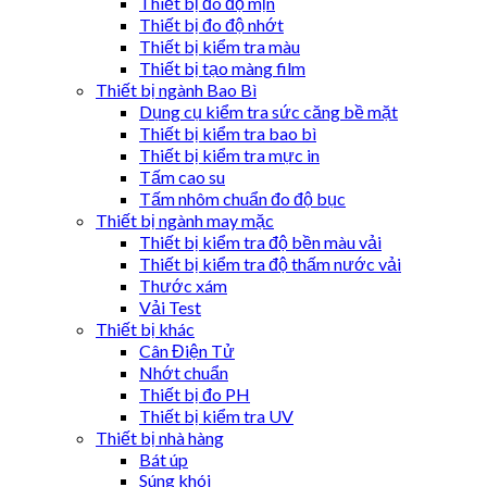
Thiết bị đô độ mịn
Thiết bị đo độ nhớt
Thiết bị kiểm tra màu
Thiết bị tạo màng film
Thiết bị ngành Bao Bì
Dụng cụ kiểm tra sức căng bề mặt
Thiết bị kiểm tra bao bì
Thiết bị kiểm tra mực in
Tấm cao su
Tấm nhôm chuẩn đo độ bục
Thiết bị ngành may mặc
Thiết bị kiểm tra độ bền màu vải
Thiết bị kiểm tra độ thấm nước vải
Thước xám
Vải Test
Thiết bị khác
Cân Điện Tử
Nhớt chuẩn
Thiết bị đo PH
Thiết bị kiểm tra UV
Thiết bị nhà hàng
Bát úp
Súng khói