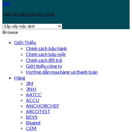
Lọc
Hiển thị kết quả duy nhất
Browse
Giới Thiệu
Chính sách bảo hành
Chính sách bảo mật
Chính sách đổi trả
Giới thiệu công ty
Hướng dẫn mua hàng và thanh toán
Hãng
3M
3NH
AATCC
ACCU
ANCHORCHEF
ARCOTEST
BEVS
Biuged
CEM