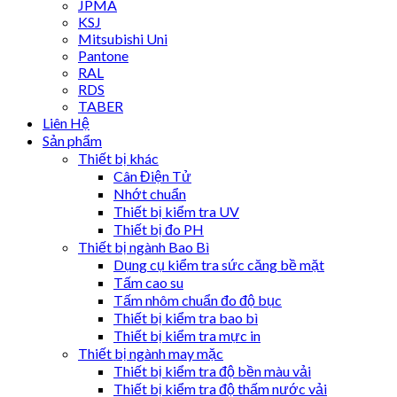
JPMA
KSJ
Mitsubishi Uni
Pantone
RAL
RDS
TABER
Liên Hệ
Sản phẩm
Thiết bị khác
Cân Điện Tử
Nhớt chuẩn
Thiết bị kiểm tra UV
Thiết bị đo PH
Thiết bị ngành Bao Bì
Dụng cụ kiểm tra sức căng bề mặt
Tấm cao su
Tấm nhôm chuẩn đo độ bục
Thiết bị kiểm tra bao bì
Thiết bị kiểm tra mực in
Thiết bị ngành may mặc
Thiết bị kiểm tra độ bền màu vải
Thiết bị kiểm tra độ thấm nước vải