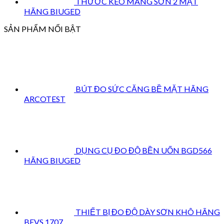
THƯỚC KÉO MÀNG SƠN 2 MẶT
HÃNG BIUGED
SẢN PHẨM NỔI BẬT
BÚT ĐO SỨC CĂNG BỀ MẶT HÃNG
ARCOTEST
DỤNG CỤ ĐO ĐỘ BỀN UỐN BGD566
HÃNG BIUGED
THIẾT BỊ ĐO ĐỘ DÀY SƠN KHÔ HÃNG
BEVS 1707