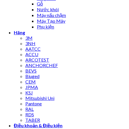
Gỗ
Nước khói
Máy nấu chậm
Máy Tạo Mây
Phụ kiện
Hãng
3M
3NH
AATCC
ACCU
ARCOTEST
ANCHORCHEF
BEVS
Biuged
CEM
JPMA
KSJ
Mitsubishi Uni
Pantone
RAL
RDS
TABER
Điều khoản & Điều kiện