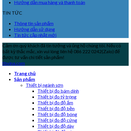
Hướng dẫn mua hàng và thanh toán
TIN TỨC
Thông tin sản phẩm
Hướng dẫn sử dụng
Tin tức cập nhật mới
Cảm ơn quý khách đã tin tưởng và ủng hộ chúng tôi. Nếu có
bất kỳ thắc mắc, xin vui lòng liên hệ 086 222 0242(Zalo) để
được tư vấn chi tiết sản phẩm!
tbvina.com
Trang chủ
Sản phẩm
Thiết bị ngành sơn
Thiết bị đo bám dính
Thiết bị đo tỷ trọng
Thiết bị đo độ ẩm
Thiết bị đô độ bền
Thiết bị đo độ bóng
Thiết bị đo độ cứng
Thiết bị đo độ dày