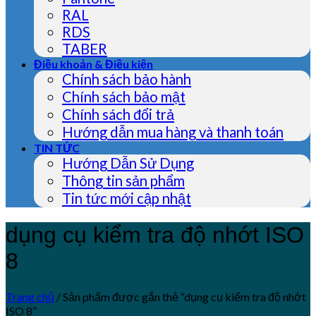
RAL
RDS
TABER
Điều khoản & Điều kiện
Chính sách bảo hành
Chính sách bảo mật
Chính sách đổi trả
Hướng dẫn mua hàng và thanh toán
TIN TỨC
Hướng Dẫn Sử Dụng
Thông tin sản phẩm
Tin tức mới cập nhật
dụng cụ kiểm tra độ nhớt ISO
8
Trang chủ
/
Sản phẩm được gắn thẻ “dụng cụ kiểm tra độ nhớt
ISO 8”