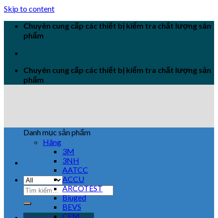
Skip to content
Chuyên cung cấp các thiết bị kiểm tra chất lượng sản
phẩm
Chuyên cung cấp các thiết bị kiểm tra chất lượng sản
phẩm
Danh mục sản phẩm
Hãng
3M
3NH
AATCC
ACCU
ARCOTEST
Biuged
BEVS
CEM
Đăng nhập / Đăng ký