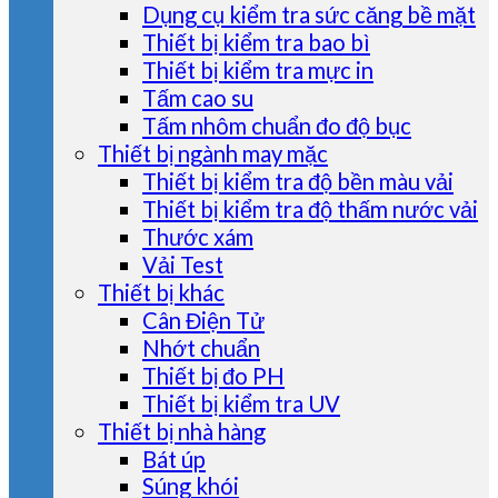
Dụng cụ kiểm tra sức căng bề mặt
Thiết bị kiểm tra bao bì
Thiết bị kiểm tra mực in
Tấm cao su
Tấm nhôm chuẩn đo độ bục
Thiết bị ngành may mặc
Thiết bị kiểm tra độ bền màu vải
Thiết bị kiểm tra độ thấm nước vải
Thước xám
Vải Test
Thiết bị khác
Cân Điện Tử
Nhớt chuẩn
Thiết bị đo PH
Thiết bị kiểm tra UV
Thiết bị nhà hàng
Bát úp
Súng khói