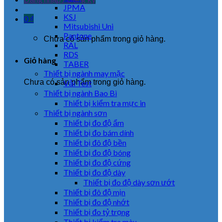
JPMA
KSJ
0
₫
Mitsubishi Uni
Pantone
Chưa có sản phẩm trong giỏ hàng.
RAL
RDS
Giỏ hàng
TABER
Thiết bị ngành may mặc
Chưa có sản phẩm trong giỏ hàng.
Vải Test
Thiết bị ngành Bao Bì
Thiết bị kiểm tra mực in
Thiết bị ngành sơn
Thiết bị đo độ ẩm
Thiết bị đo bám dính
Thiết bị đô độ bền
Thiết bị đo độ bóng
Thiết bị đo độ cứng
Thiết bị đo độ dày
Thiết bị đo độ dày sơn ướt
Thiết bị đô độ mịn
Thiết bị đo độ nhớt
Thiết bị đo tỷ trọng
Thiết bị kiểm tra màu