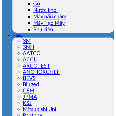
Gỗ
Nước khói
Máy nấu chậm
Máy Tạo Mây
Phụ kiện
Hãng
3M
3NH
AATCC
ACCU
ARCOTEST
ANCHORCHEF
BEVS
Biuged
CEM
JPMA
KSJ
Mitsubishi Uni
Pantone