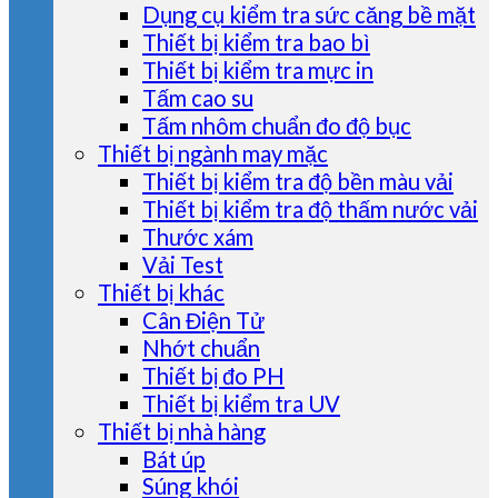
Dụng cụ kiểm tra sức căng bề mặt
Thiết bị kiểm tra bao bì
Thiết bị kiểm tra mực in
Tấm cao su
Tấm nhôm chuẩn đo độ bục
Thiết bị ngành may mặc
Thiết bị kiểm tra độ bền màu vải
Thiết bị kiểm tra độ thấm nước vải
Thước xám
Vải Test
Thiết bị khác
Cân Điện Tử
Nhớt chuẩn
Thiết bị đo PH
Thiết bị kiểm tra UV
Thiết bị nhà hàng
Bát úp
Súng khói