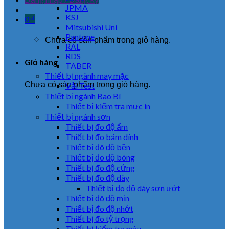
JPMA
KSJ
0
₫
Mitsubishi Uni
Pantone
Chưa có sản phẩm trong giỏ hàng.
RAL
RDS
Giỏ hàng
TABER
Thiết bị ngành may mặc
Chưa có sản phẩm trong giỏ hàng.
Vải Test
Thiết bị ngành Bao Bì
Thiết bị kiểm tra mực in
Thiết bị ngành sơn
Thiết bị đo độ ẩm
Thiết bị đo bám dính
Thiết bị đô độ bền
Thiết bị đo độ bóng
Thiết bị đo độ cứng
Thiết bị đo độ dày
Thiết bị đo độ dày sơn ướt
Thiết bị đô độ mịn
Thiết bị đo độ nhớt
Thiết bị đo tỷ trọng
Thiết bị kiểm tra màu