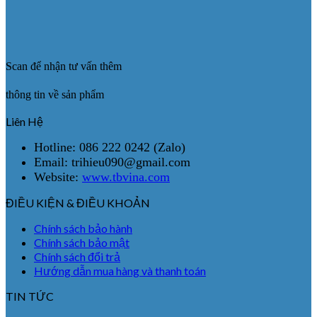
Scan để nhận tư vấn thêm
thông tin về sản phẩm
Liên Hệ
Hotline: 086 222 0242 (Zalo)
Email: trihieu090@gmail.com
Website:
www.tbvina.com
ĐIỀU KIỆN & ĐIỀU KHOẢN
Chính sách bảo hành
Chính sách bảo mật
Chính sách đổi trả
Hướng dẫn mua hàng và thanh toán
TIN TỨC