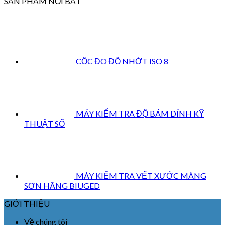
SẢN PHẨM NỔI BẬT
CỐC ĐO ĐỘ NHỚT ISO 8
MÁY KIỂM TRA ĐỘ BÁM DÍNH KỸ
THUẬT SỐ
MÁY KIỂM TRA VẾT XƯỚC MÀNG
SƠN HÃNG BIUGED
GIỚI THIỆU
Về chúng tôi