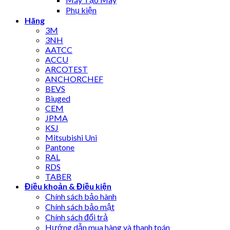
Phụ kiện
Hãng
3M
3NH
AATCC
ACCU
ARCOTEST
ANCHORCHEF
BEVS
Biuged
CEM
JPMA
KSJ
Mitsubishi Uni
Pantone
RAL
RDS
TABER
Điều khoản & Điều kiện
Chính sách bảo hành
Chính sách bảo mật
Chính sách đổi trả
Hướng dẫn mua hàng và thanh toán