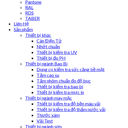
Pantone
RAL
RDS
TABER
Liên Hệ
Sản phẩm
Thiết bị khác
Cân Điện Tử
Nhớt chuẩn
Thiết bị kiểm tra UV
Thiết bị đo PH
Thiết bị ngành Bao Bì
Dụng cụ kiểm tra sức căng bề mặt
Tấm cao su
Tấm nhôm chuẩn đo độ bục
Thiết bị kiểm tra bao bì
Thiết bị kiểm tra mực in
Thiết bị ngành may mặc
Thiết bị kiểm tra độ bền màu vải
Thiết bị kiểm tra độ thấm nước vải
Thước xám
Vải Test
Thiết bị ngành sơn