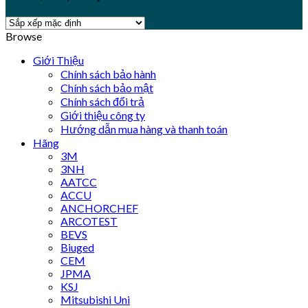
Browse
Giới Thiệu
Chính sách bảo hành
Chính sách bảo mật
Chính sách đổi trả
Giới thiệu công ty
Hướng dẫn mua hàng và thanh toán
Hãng
3M
3NH
AATCC
ACCU
ANCHORCHEF
ARCOTEST
BEVS
Biuged
CEM
JPMA
KSJ
Mitsubishi Uni