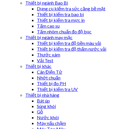
Thiết bị ngành Bao Bì
Dụng cụ kiểm tra sức căng bề mặt
Thiết bị kiểm tra bao bì
Thiết bị kiểm tra mực in
Tấm cao su
Tấm nhôm chuẩn đo độ bục
Thiết bị ngành may mặc
Thiết bị kiểm tra độ bền màu vải
Thiết bị kiểm tra độ thấm nước vải
Thước xám
Vải Test
Thiết bị khác
Cân Điện Tử
Nhớt chuẩn
Thiết bị đo PH
Thiết bị kiểm tra UV
Thiết bị nhà hàng
Bát úp
Súng khói
Gỗ
Nước khói
Máy nấu chậm
Máy Tạo Mây