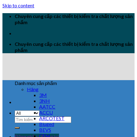
Skip to content
Chuyên cung cấp các thiết bị kiểm tra chất lượng sản
phẩm
Chuyên cung cấp các thiết bị kiểm tra chất lượng sản
phẩm
Danh mục sản phẩm
Hãng
3M
3NH
AATCC
ACCU
ARCOTEST
Biuged
BEVS
CEM
Đăng nhập / Đăng ký