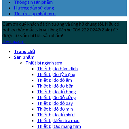
Thông tin sản phẩm
Hướng dẫn sử dụng
Tin tức cập nhật mới
Cảm ơn quý khách đã tin tưởng và ủng hộ chúng tôi. Nếu có
bất kỳ thắc mắc, xin vui lòng liên hệ 086 222 0242(Zalo) để
được tư vấn chi tiết sản phẩm!
tbvina.com
Trang chủ
Sản phẩm
Thiết bị ngành sơn
Thiết bị đo bám dính
Thiết bị đo tỷ trọng
Thiết bị đo độ ẩm
Thiết bị đô độ bền
Thiết bị đo độ bóng
Thiết bị đo độ cứng
Thiết bị đo độ dày
Thiết bị đô độ mịn
Thiết bị đo độ nhớt
Thiết bị kiểm tra màu
Thiết bị tạo màng film