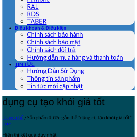
RAL
RDS
TABER
Điều khoản & Điều kiện
Chính sách bảo hành
Chính sách bảo mật
Chính sách đổi trả
Hướng dẫn mua hàng và thanh toán
TIN TỨC
Hướng Dẫn Sử Dụng
Thông tin sản phẩm
Tin tức mới cập nhật
dụng cụ tạo khói giá tốt
Trang chủ
/
Sản phẩm được gắn thẻ “dụng cụ tạo khói giá tốt”
Lọc
Hiển thị kết quả duy nhất