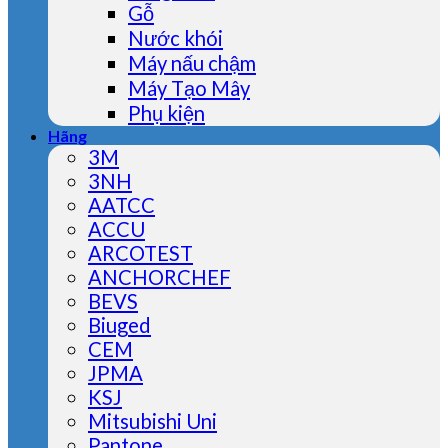
Gỗ
Nước khói
Máy nấu chậm
Máy Tạo Mây
Phụ kiện
Hãng
3M
3NH
AATCC
ACCU
ARCOTEST
ANCHORCHEF
BEVS
Biuged
CEM
JPMA
KSJ
Mitsubishi Uni
Pantone