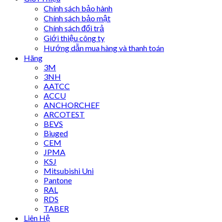
Chính sách bảo hành
Chính sách bảo mật
Chính sách đổi trả
Giới thiệu công ty
Hướng dẫn mua hàng và thanh toán
Hãng
3M
3NH
AATCC
ACCU
ANCHORCHEF
ARCOTEST
BEVS
Biuged
CEM
JPMA
KSJ
Mitsubishi Uni
Pantone
RAL
RDS
TABER
Liên Hệ