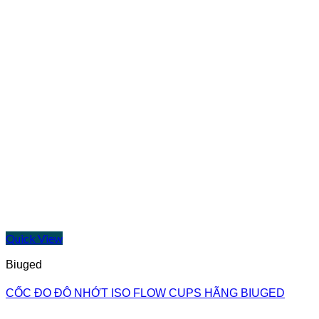
Quick View
Biuged
CỐC ĐO ĐỘ NHỚT ISO FLOW CUPS HÃNG BIUGED