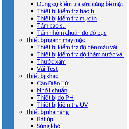
Dụng cụ kiểm tra sức căng bề mặt
Thiết bị kiểm tra bao bì
Thiết bị kiểm tra mực in
Tấm cao su
Tấm nhôm chuẩn đo độ bục
Thiết bị ngành may mặc
Thiết bị kiểm tra độ bền màu vải
Thiết bị kiểm tra độ thấm nước vải
Thước xám
Vải Test
Thiết bị khác
Cân Điện Tử
Nhớt chuẩn
Thiết bị đo PH
Thiết bị kiểm tra UV
Thiết bị nhà hàng
Bát úp
Súng khói