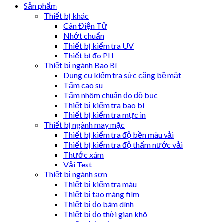
Sản phẩm
Thiết bị khác
Cân Điện Tử
Nhớt chuẩn
Thiết bị kiểm tra UV
Thiết bị đo PH
Thiết bị ngành Bao Bì
Dụng cụ kiểm tra sức căng bề mặt
Tấm cao su
Tấm nhôm chuẩn đo độ bục
Thiết bị kiểm tra bao bì
Thiết bị kiểm tra mực in
Thiết bị ngành may mặc
Thiết bị kiểm tra độ bền màu vải
Thiết bị kiểm tra độ thấm nước vải
Thước xám
Vải Test
Thiết bị ngành sơn
Thiết bị kiểm tra màu
Thiết bị tạo màng film
Thiết bị đo bám dính
Thiết bị đo thời gian khô