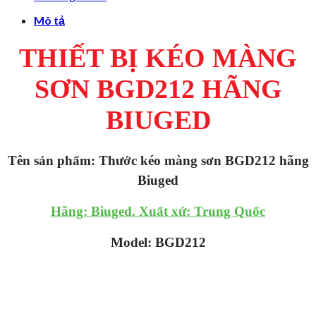
Mô tả
THIẾT BỊ KÉO MÀNG
SƠN BGD212 HÃNG
BIUGED
Tên sản phẩm: Thước kéo màng sơn BGD212 hãng
Biuged
Hãng: Biuged. Xuất xứ: Trung Quốc
Model: BGD212