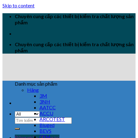
Skip to content
Chuyên cung cấp các thiết bị kiểm tra chất lượng sản
phẩm
Chuyên cung cấp các thiết bị kiểm tra chất lượng sản
phẩm
Danh mục sản phẩm
Hãng
3M
3NH
AATCC
ACCU
ARCOTEST
Biuged
BEVS
CEM
Đăng nhập / Đăng ký