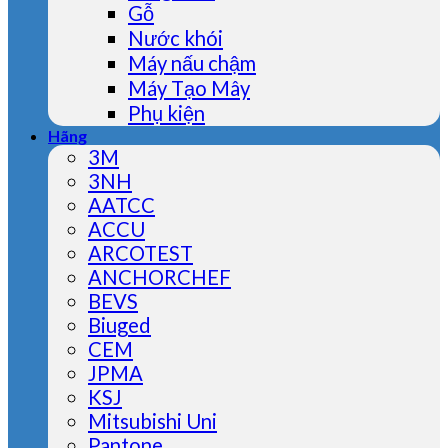
Gỗ
Nước khói
Máy nấu chậm
Máy Tạo Mây
Phụ kiện
Hãng
3M
3NH
AATCC
ACCU
ARCOTEST
ANCHORCHEF
BEVS
Biuged
CEM
JPMA
KSJ
Mitsubishi Uni
Pantone