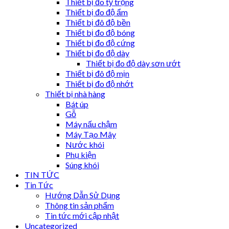
Thiết bị đo tỷ trọng
Thiết bị đo độ ẩm
Thiết bị đô độ bền
Thiết bị đo độ bóng
Thiết bị đo độ cứng
Thiết bị đo độ dày
Thiết bị đo độ dày sơn ướt
Thiết bị đô độ mịn
Thiết bị đo độ nhớt
Thiết bị nhà hàng
Bát úp
Gỗ
Máy nấu chậm
Máy Tạo Mây
Nước khói
Phụ kiện
Súng khói
TIN TỨC
Tin Tức
Hướng Dẫn Sử Dụng
Thông tin sản phẩm
Tin tức mới cập nhật
Uncategorized