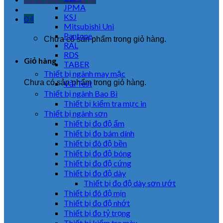
JPMA
KSJ
0
₫
Mitsubishi Uni
Pantone
Chưa có sản phẩm trong giỏ hàng.
RAL
RDS
Giỏ hàng
TABER
Thiết bị ngành may mặc
Chưa có sản phẩm trong giỏ hàng.
Vải Test
Thiết bị ngành Bao Bì
Thiết bị kiểm tra mực in
Thiết bị ngành sơn
Thiết bị đo độ ẩm
Thiết bị đo bám dính
Thiết bị đô độ bền
Thiết bị đo độ bóng
Thiết bị đo độ cứng
Thiết bị đo độ dày
Thiết bị đo độ dày sơn ướt
Thiết bị đô độ mịn
Thiết bị đo độ nhớt
Thiết bị đo tỷ trọng
Thiết bị kiểm tra màu