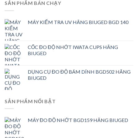
SẢN PHẨM BÁN CHẠY
MÁY KIỂM TRA UV HÃNG BIUGED BGD 140
CỐC ĐO ĐỘ NHỚT IWATA CUPS HÃNG
BIUGED
DỤNG CỤ ĐO ĐỘ BÁM DÍNH BGD502 HÃNG
BIUGED
SẢN PHẨM NỔI BẬT
MÁY ĐO ĐỘ NHỚT BGD159 HÃNG BIUGED