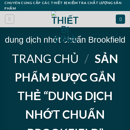
Skip
CHUYÊN CUNG CẤP CÁC THIẾT BỊ KIỂM TRA CHẤT LƯỢNG SẢN
PHẨM
to
content
dung dịch nhớt chuẩn Brookfield
TRANG CHỦ
/
SẢN
PHẨM ĐƯỢC GẮN
THẺ “DUNG DỊCH
NHỚT CHUẨN