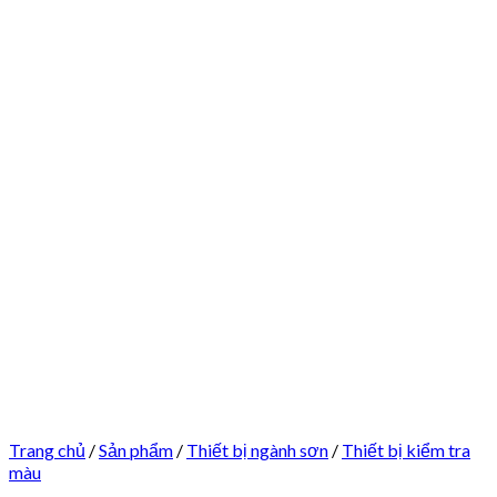
Trang chủ
/
Sản phẩm
/
Thiết bị ngành sơn
/
Thiết bị kiểm tra
màu