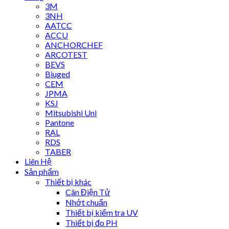
3M
3NH
AATCC
ACCU
ANCHORCHEF
ARCOTEST
BEVS
Biuged
CEM
JPMA
KSJ
Mitsubishi Uni
Pantone
RAL
RDS
TABER
Liên Hệ
Sản phẩm
Thiết bị khác
Cân Điện Tử
Nhớt chuẩn
Thiết bị kiểm tra UV
Thiết bị đo PH