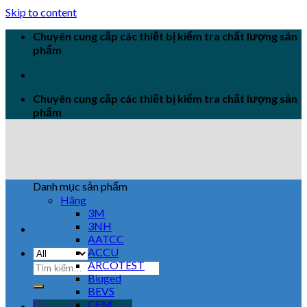
Skip to content
Chuyên cung cấp các thiết bị kiểm tra chất lượng sản
phẩm
Chuyên cung cấp các thiết bị kiểm tra chất lượng sản
phẩm
Danh mục sản phẩm
Hãng
3M
3NH
AATCC
ACCU
ARCOTEST
Biuged
BEVS
CEM
Đăng nhập / Đăng ký