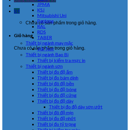
JPMA
KSJ
0
₫
Mitsubishi Uni
Pantone
Chưa có sản phẩm trong giỏ hàng.
RAL
RDS
Giỏ hàng
TABER
Thiết bị ngành may mặc
Chưa có sản phẩm trong giỏ hàng.
Vải Test
Thiết bị ngành Bao Bì
Thiết bị kiểm tra mực in
Thiết bị ngành sơn
Thiết bị đo độ ẩm
Thiết bị đo bám dính
Thiết bị đô độ bền
Thiết bị đo độ bóng
Thiết bị đo độ cứng
Thiết bị đo độ dày
Thiết bị đo độ dày sơn ướt
Thiết bị đô độ mịn
Thiết bị đo độ nhớt
Thiết bị đo tỷ trọng
Thiết bị kiểm tra màu