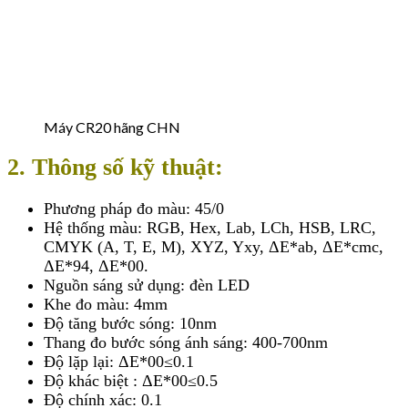
Máy CR20 hãng CHN
2. Thông số kỹ thuật:
Phương pháp đo màu: 45/0
Hệ thống màu: RGB, Hex, Lab, LCh, HSB, LRC,
CMYK (A, T, E, M), XYZ, Yxy, ΔE*ab, ΔE*cmc,
ΔE*94, ΔE*00.
Nguồn sáng sử dụng: đèn LED
Khe đo màu: 4mm
Độ tăng bước sóng: 10nm
Thang đo bước sóng ánh sáng: 400-700nm
Độ lặp lại: ΔE*00≤0.1
Độ khác biệt : ΔE*00≤0.5
Độ chính xác: 0.1