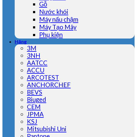
Gỗ
Nước khói
Máy nấu chậm
Máy Tạo Mây
Phụ kiện
Hãng
3M
3NH
AATCC
ACCU
ARCOTEST
ANCHORCHEF
BEVS
Biuged
CEM
JPMA
KSJ
Mitsubishi Uni
Pantone