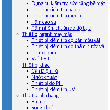
Dụng cụ kiểm tra sức căng bề mặt
Thiết bị kiểm tra bao bì
Thiết bị kiểm tra mực in
Tấm cao su
Tấm nhôm chuẩn đo độ bục
Thiết bị ngành may mặc
Thiết bị kiểm tra độ bền màu vải
Thiết bị kiểm tra độ thấm nước vải
Thước xám
Vải Test
Thiết bị khác
Cân Điện Tử
Nhớt chuẩn
Thiết bị đo PH
Thiết bị kiểm tra UV
Thiết bị nhà hàng
Bát úp
Súng khói