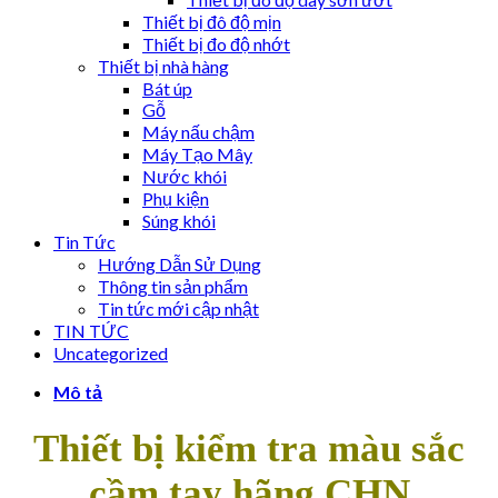
Thiết bị đô độ mịn
Thiết bị đo độ nhớt
Thiết bị nhà hàng
Bát úp
Gỗ
Máy nấu chậm
Máy Tạo Mây
Nước khói
Phụ kiện
Súng khói
Tin Tức
Hướng Dẫn Sử Dụng
Thông tin sản phẩm
Tin tức mới cập nhật
TIN TỨC
Uncategorized
Mô tả
Thiết bị kiểm tra màu sắc
cầm tay hãng CHN