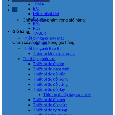
JPMA
KSJ
0
₫
Mitsubishi Uni
Pantone
Chưa có sản phẩm trong giỏ hàng.
RAL
RDS
Giỏ hàng
TABER
Thiết bị ngành may mặc
Chưa có sản phẩm trong giỏ hàng.
Vải Test
Thiết bị ngành Bao Bì
Thiết bị kiểm tra mực in
Thiết bị ngành sơn
Thiết bị đo độ ẩm
Thiết bị đo bám dính
Thiết bị đô độ bền
Thiết bị đo độ bóng
Thiết bị đo độ cứng
Thiết bị đo độ dày
Thiết bị đo độ dày sơn ướt
Thiết bị đô độ mịn
Thiết bị đo độ nhớt
Thiết bị đo tỷ trọng
Thiết bị kiểm tra màu