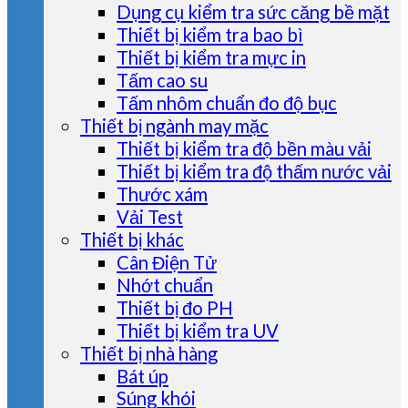
Dụng cụ kiểm tra sức căng bề mặt
Thiết bị kiểm tra bao bì
Thiết bị kiểm tra mực in
Tấm cao su
Tấm nhôm chuẩn đo độ bục
Thiết bị ngành may mặc
Thiết bị kiểm tra độ bền màu vải
Thiết bị kiểm tra độ thấm nước vải
Thước xám
Vải Test
Thiết bị khác
Cân Điện Tử
Nhớt chuẩn
Thiết bị đo PH
Thiết bị kiểm tra UV
Thiết bị nhà hàng
Bát úp
Súng khói