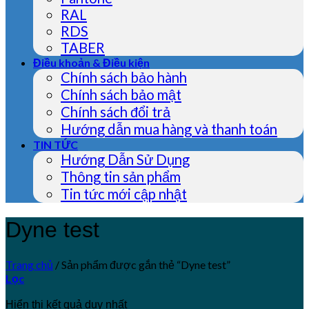
RAL
RDS
TABER
Điều khoản & Điều kiện
Chính sách bảo hành
Chính sách bảo mật
Chính sách đổi trả
Hướng dẫn mua hàng và thanh toán
TIN TỨC
Hướng Dẫn Sử Dụng
Thông tin sản phẩm
Tin tức mới cập nhật
Dyne test
Trang chủ
/
Sản phẩm được gắn thẻ “Dyne test”
Lọc
Hiển thị kết quả duy nhất