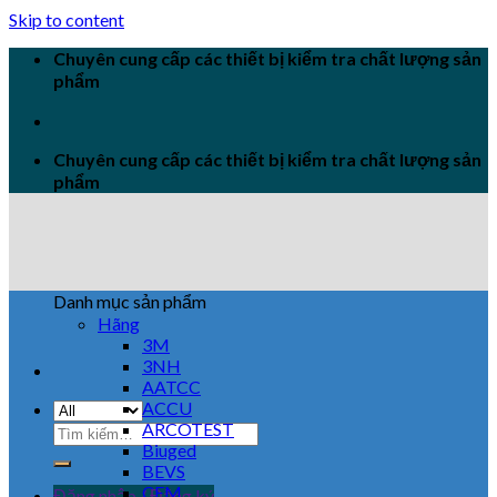
Skip to content
Chuyên cung cấp các thiết bị kiểm tra chất lượng sản
phẩm
Chuyên cung cấp các thiết bị kiểm tra chất lượng sản
phẩm
Danh mục sản phẩm
Hãng
3M
3NH
AATCC
ACCU
ARCOTEST
Biuged
BEVS
CEM
Đăng nhập / Đăng ký