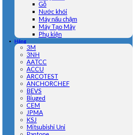
Gỗ
Nước khói
Máy nấu chậm
Máy Tạo Mây
Phụ kiện
Hãng
3M
3NH
AATCC
ACCU
ARCOTEST
ANCHORCHEF
BEVS
Biuged
CEM
JPMA
KSJ
Mitsubishi Uni
Pantone