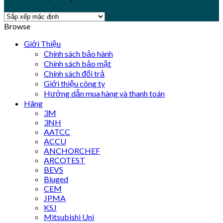
Browse
Giới Thiệu
Chính sách bảo hành
Chính sách bảo mật
Chính sách đổi trả
Giới thiệu công ty
Hướng dẫn mua hàng và thanh toán
Hãng
3M
3NH
AATCC
ACCU
ANCHORCHEF
ARCOTEST
BEVS
Biuged
CEM
JPMA
KSJ
Mitsubishi Uni