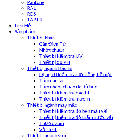
Pantone
RAL
RDS
TABER
Liên Hệ
Sản phẩm
Thiết bị khác
Cân Điện Tử
Nhớt chuẩn
Thiết bị kiểm tra UV
Thiết bị đo PH
Thiết bị ngành Bao Bì
Dụng cụ kiểm tra sức căng bề mặt
Tấm cao su
Tấm nhôm chuẩn đo độ bục
Thiết bị kiểm tra bao bì
Thiết bị kiểm tra mực in
Thiết bị ngành may mặc
Thiết bị kiểm tra độ bền màu vải
Thiết bị kiểm tra độ thấm nước vải
Thước xám
Vải Test
Thiết bị ngành sơn