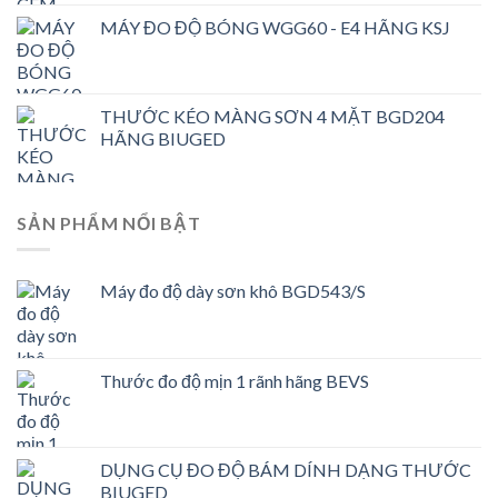
MÁY ĐO ĐỘ BÓNG WGG60 - E4 HÃNG KSJ
THƯỚC KÉO MÀNG SƠN 4 MẶT BGD204
HÃNG BIUGED
SẢN PHẨM NỔI BẬT
Máy đo độ dày sơn khô BGD543/S
Thước đo độ mịn 1 rãnh hãng BEVS
DỤNG CỤ ĐO ĐỘ BÁM DÍNH DẠNG THƯỚC
BIUGED