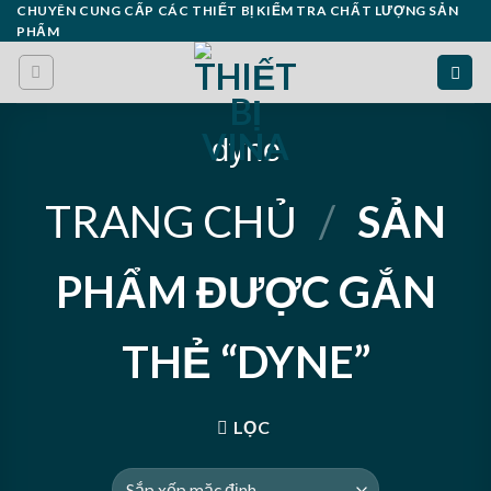
Skip
CHUYÊN CUNG CẤP CÁC THIẾT BỊ KIỂM TRA CHẤT LƯỢNG SẢN
PHẨM
to
content
dyne
TRANG CHỦ
/
SẢN
PHẨM ĐƯỢC GẮN
THẺ “DYNE”
LỌC