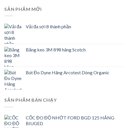
SẢN PHẨM MỚI
Vải đa sợi 8 thành phần
Băng keo 3M 898 hãng Scotch
Bút Đo Dyne Hãng Arcotest Dòng Organic
SẢN PHẨM BÁN CHẠY
CỐC ĐO ĐỘ NHỚT FORD BGD 125 HÃNG
BIUGED