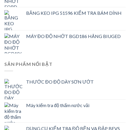
BĂNG KEO IPG 51596 KIỂM TRA BÁM DÍNH
MÁY ĐO ĐỘ NHỚT BGD186 HÃNG BIUGED
SẢN PHẨM NỔI BẬT
THƯỚC ĐO ĐỘ DÀY SƠN ƯỚT
Máy kiểm tra độ thấm nước vải
DỤNG CỤ KIỂM TRA ĐỘ BỀN VA ĐẬP BEVS