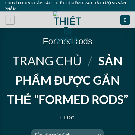
Skip
CHUYÊN CUNG CẤP CÁC THIẾT BỊ KIỂM TRA CHẤT LƯỢNG SẢN
PHẨM
to
content
Formed rods
TRANG CHỦ
/
SẢN
PHẨM ĐƯỢC GẮN
THẺ “FORMED RODS”
LỌC