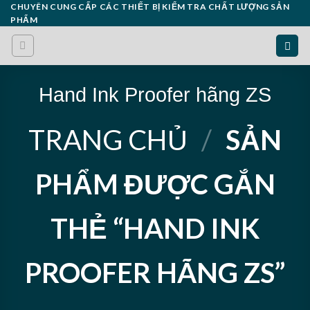
Skip
CHUYÊN CUNG CẤP CÁC THIẾT BỊ KIỂM TRA CHẤT LƯỢNG SẢN
PHẨM
to
content
Hand Ink Proofer hãng ZS
TRANG CHỦ
/
SẢN
PHẨM ĐƯỢC GẮN
THẺ “HAND INK
PROOFER HÃNG ZS”