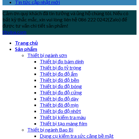
Tin tức cập nhật mới
Cảm ơn quý khách đã tin tưởng và ủng hộ chúng tôi. Nếu có
bất kỳ thắc mắc, xin vui lòng liên hệ 086 222 0242(Zalo) để
được tư vấn chi tiết sản phẩm!
tbvina.com
Trang chủ
Sản phẩm
Thiết bị ngành sơn
Thiết bị đo bám dính
Thiết bị đo tỷ trọng
Thiết bị đo độ ẩm
Thiết bị đô độ bền
Thiết bị đo độ bóng
Thiết bị đo độ cứng
Thiết bị đo độ dày
Thiết bị đô độ mịn
Thiết bị đo độ nhớt
Thiết bị kiểm tra màu
Thiết bị tạo màng film
Thiết bị ngành Bao Bì
Dụng cụ kiểm tra sức căng bề mặt