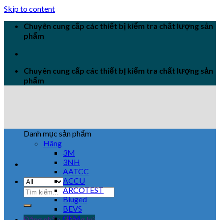
Skip to content
Chuyên cung cấp các thiết bị kiểm tra chất lượng sản
phẩm
Chuyên cung cấp các thiết bị kiểm tra chất lượng sản
phẩm
Danh mục sản phẩm
Hãng
3M
3NH
AATCC
ACCU
ARCOTEST
Biuged
BEVS
CEM
Đăng nhập / Đăng ký