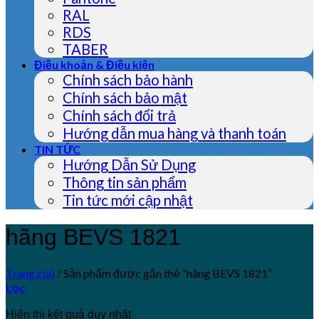
RAL
RDS
TABER
Điều khoản & Điều kiện
Chính sách bảo hành
Chính sách bảo mật
Chính sách đổi trả
Hướng dẫn mua hàng và thanh toán
TIN TỨC
Hướng Dẫn Sử Dụng
Thông tin sản phẩm
Tin tức mới cập nhật
hãng BEVS 1821
Trang chủ
/
Sản phẩm được gắn thẻ “hãng BEVS 1821”
Lọc
Hiển thị kết quả duy nhất