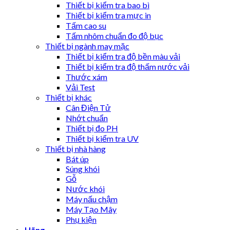
Thiết bị kiểm tra bao bì
Thiết bị kiểm tra mực in
Tấm cao su
Tấm nhôm chuẩn đo độ bục
Thiết bị ngành may mặc
Thiết bị kiểm tra độ bền màu vải
Thiết bị kiểm tra độ thấm nước vải
Thước xám
Vải Test
Thiết bị khác
Cân Điện Tử
Nhớt chuẩn
Thiết bị đo PH
Thiết bị kiểm tra UV
Thiết bị nhà hàng
Bát úp
Súng khói
Gỗ
Nước khói
Máy nấu chậm
Máy Tạo Mây
Phụ kiện
Hãng