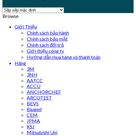
Browse
Giới Thiệu
Chính sách bảo hành
Chính sách bảo mật
Chính sách đổi trả
Giới thiệu công ty
Hướng dẫn mua hàng và thanh toán
Hãng
3M
3NH
AATCC
ACCU
ANCHORCHEF
ARCOTEST
BEVS
Biuged
CEM
JPMA
KSJ
Mitsubishi Uni