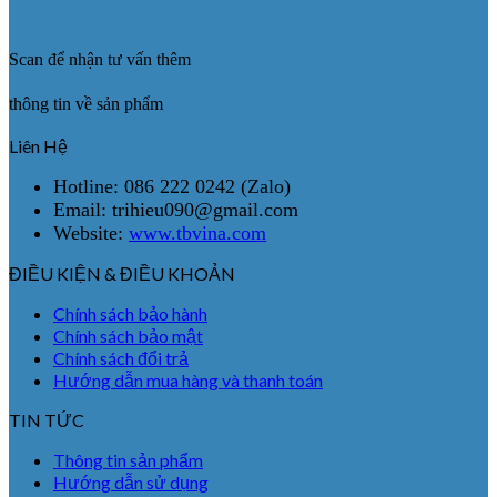
Scan để nhận tư vấn thêm
thông tin về sản phẩm
Liên Hệ
Hotline: 086 222 0242 (Zalo)
Email: trihieu090@gmail.com
Website:
www.tbvina.com
ĐIỀU KIỆN & ĐIỀU KHOẢN
Chính sách bảo hành
Chính sách bảo mật
Chính sách đổi trả
Hướng dẫn mua hàng và thanh toán
TIN TỨC
Thông tin sản phẩm
Hướng dẫn sử dụng