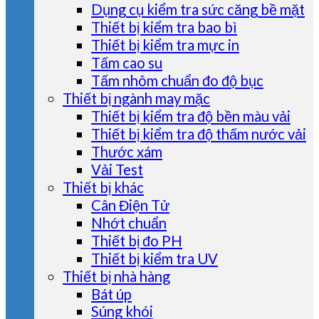
Dụng cụ kiểm tra sức căng bề mặt
Thiết bị kiểm tra bao bì
Thiết bị kiểm tra mực in
Tấm cao su
Tấm nhôm chuẩn đo độ bục
Thiết bị ngành may mặc
Thiết bị kiểm tra độ bền màu vải
Thiết bị kiểm tra độ thấm nước vải
Thước xám
Vải Test
Thiết bị khác
Cân Điện Tử
Nhớt chuẩn
Thiết bị đo PH
Thiết bị kiểm tra UV
Thiết bị nhà hàng
Bát úp
Súng khói