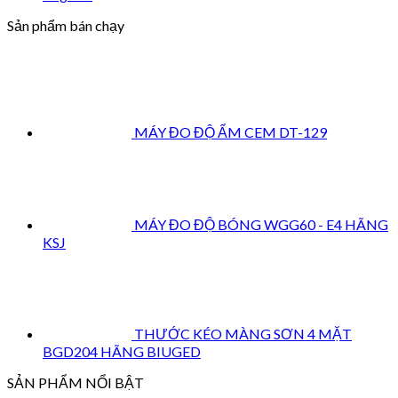
Sản phẩm bán chạy
MÁY ĐO ĐỘ ẨM CEM DT-129
MÁY ĐO ĐỘ BÓNG WGG60 - E4 HÃNG
KSJ
THƯỚC KÉO MÀNG SƠN 4 MẶT
BGD204 HÃNG BIUGED
SẢN PHẨM NỔI BẬT