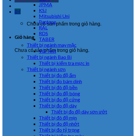
JPMA
KSJ
0
₫
Mitsubishi Uni
Pantone
Chưa có sản phẩm trong giỏ hàng.
RAL
RDS
Giỏ hàng
TABER
Thiết bị ngành may mặc
Chưa có sản phẩm trong giỏ hàng.
Vải Test
Thiết bị ngành Bao Bì
Thiết bị kiểm tra mực in
Thiết bị ngành sơn
Thiết bị đo độ ẩm
Thiết bị đo bám dính
Thiết bị đô độ bền
Thiết bị đo độ bóng
Thiết bị đo độ cứng
Thiết bị đo độ dày
Thiết bị đo độ dày sơn ướt
Thiết bị đô độ mịn
Thiết bị đo độ nhớt
Thiết bị đo tỷ trọng
Thiết bị kiểm tra màu