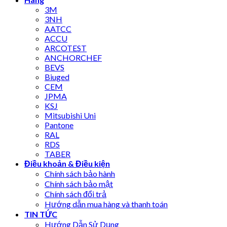
3M
3NH
AATCC
ACCU
ARCOTEST
ANCHORCHEF
BEVS
Biuged
CEM
JPMA
KSJ
Mitsubishi Uni
Pantone
RAL
RDS
TABER
Điều khoản & Điều kiện
Chính sách bảo hành
Chính sách bảo mật
Chính sách đổi trả
Hướng dẫn mua hàng và thanh toán
TIN TỨC
Hướng Dẫn Sử Dụng