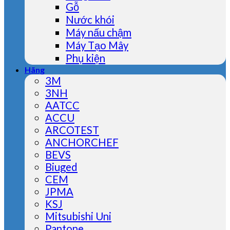
Gỗ
Nước khói
Máy nấu chậm
Máy Tạo Mây
Phụ kiện
Hãng
3M
3NH
AATCC
ACCU
ARCOTEST
ANCHORCHEF
BEVS
Biuged
CEM
JPMA
KSJ
Mitsubishi Uni
Pantone